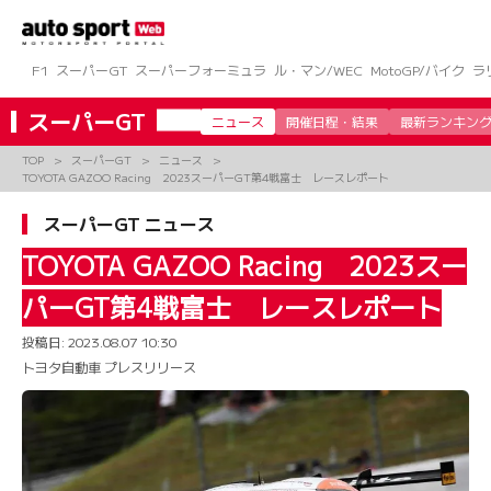
コ
ン
テ
ン
F1
スーパーGT
スーパーフォーミュラ
ル・マン/WEC
MotoGP/バイク
ラ
ツ
へ
スーパーGT
ニュース
開催日程・結果
最新ランキン
ス
キ
TOP
スーパーGT
ニュース
ッ
TOYOTA GAZOO Racing 2023スーパーGT第4戦富士 レースレポート
プ
スーパーGT ニュース
TOYOTA GAZOO Racing 2023スー
パーGT第4戦富士 レースレポート
投稿日:
2023.08.07 10:30
トヨタ自動車 プレスリリース