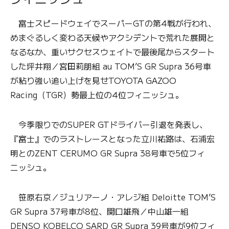
富士スピードウェイでスーパーGTの第4戦が行われ、
めまぐるしく変わる天候やアクシデントで荒れた展開と
なるなか、重いサクセスウェイトで最後尾からスタート
した坪井翔／宮田莉朋組 au TOM’S GR Supra 36号車
が粘り強い追い上げを見せTOYOTA GAZOO
Racing（TGR）勢最上位の4位フィニッシュ。
今季限りでのSUPER GTドライバー引退を発表し、
『富士』でのラストレースとなった立川祐路は、石浦宏
明とのZENT CERUMO GR Supra 38号車で5位フィ
ニッシュ。
笹原右京／ジュリアーノ・アレジ組 Deloitte TOM’S
GR Supra 37号車が8位、関口雄飛／中山雄一組
DENSO KOBELCO SARD GR Supra 39号車が9位フィ