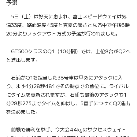
予選
5日（土）は好天に恵まれ、富士スピードウェイは気
温33度、路面温度45度と真夏の暑さとなる中で午後3時
20分よりノックアウト方式の予選が行われました。
GT500クラスのQ1（10分間）では、上位8台がQ2へ
と進出します。
石浦がQ1を担当した38号車は早めにアタックに入
り、まず1分28秒481でその時点での首位に。ライバル
にタイムを更新されますが、石浦も最後のアタックで1
分28秒273までタイムを伸ばし、5番手につけてQ2進出
を決めました。
前戦で勝利を挙げ、今大会44kgのサクセスウェイト