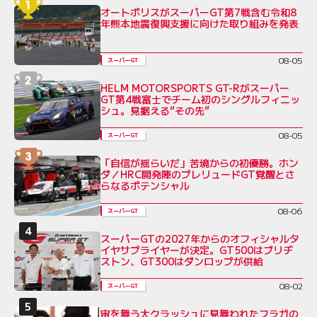
オートポリスがスーパーGT第7戦含む令和8
年熊本地震復興支援に向けた取り組みを発表
08-05
スーパーGT
HELM MOTORSPORTS GT-Rがスーパー
GT第4戦富士でチーム初のシングルフィニッ
シュ。見据える“その先”
08-05
スーパーGT
「自信が揺らいだ」苦境からの初優勝。ホン
ダ／HRC開発陣のプレリュードGT覚醒とさ
らなるポテンシャル
08-06
スーパーGT
スーパーGTの2027年からのオフィシャルタ
イヤサプライヤーが決定。GT500はブリヂ
ストン、GT300はダンロップが供給
08-02
スーパーGT
宙を舞う大クラッシュに見舞われたフラガの