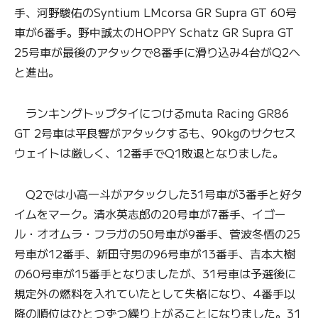
手、河野駿佑のSyntium LMcorsa GR Supra GT 60号
車が6番手。野中誠太のHOPPY Schatz GR Supra GT
25号車が最後のアタックで8番手に滑り込み4台がQ2へ
と進出。
ランキングトップタイにつけるmuta Racing GR86
GT 2号車は平良響がアタックするも、90kgのサクセス
ウェイトは厳しく、12番手でQ1敗退となりました。
Q2では小高一斗がアタックした31号車が3番手と好タ
イムをマーク。清水英志郎の20号車が7番手、イゴー
ル・オオムラ・フラガの50号車が9番手、菅波冬悟の25
号車が12番手、新田守男の96号車が13番手、吉本大樹
の60号車が15番手となりましたが、31号車は予選後に
規定外の燃料を入れていたとして失格になり、4番手以
降の順位はひとつずつ繰り上がることになりました。31