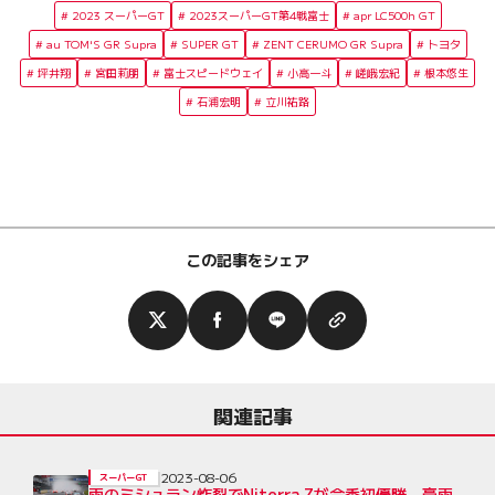
2023 スーパーGT
2023スーパーGT第4戦富士
apr LC500h GT
au TOM'S GR Supra
SUPER GT
ZENT CERUMO GR Supra
トヨタ
坪井翔
宮田莉朋
富士スピードウェイ
小高一斗
嵯峨宏紀
根本悠生
石浦宏明
立川祐路
この記事をシェア
関連記事
2023-08-06
スーパーGT
雨のミシュラン炸裂でNiterra Zが今季初優勝。豪雨