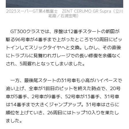
2023スーパーGT第4戦富士 ZENT CERUMO GR Supra（立川
祐路／石浦宏明）
GT300クラスでは、序盤は12番手スタートの新田が
駆る96号車が4番手まで上がったところで10周目にピッ
トインしてスリックタイヤへと交換。しかし、その直後
にトラブルに見舞われガレージでの長い修復を余儀なく
され、5周遅れとなってしまいました。
一方、最後尾スタートの31号車も小高がハイペースで
追い上げ、全車が1回目のピットを終えた時点で、20号
車が5番手、2号車が9番手、52号車が13番手、31号車
は14番手まで大きくジャンプアップ。31号車はさらに
順位を上げていき、26周目にはトップ10入りを果たし
ました。