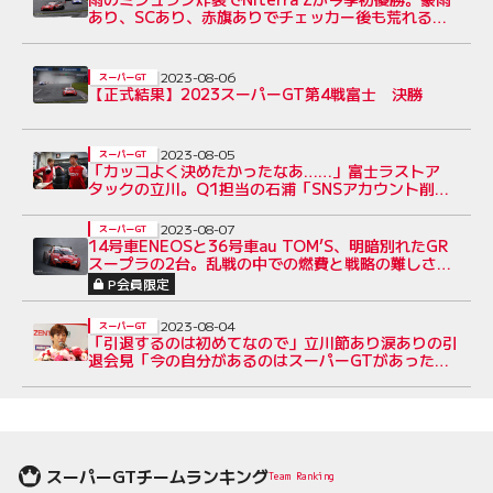
あり、SCあり、赤旗ありでチェッカー後も荒れる
【GT500決勝レポート】
2023-08-06
スーパーGT
【正式結果】2023スーパーGT第4戦富士 決勝
2023-08-05
スーパーGT
「カッコよく決めたかったなあ……」富士ラストア
タックの立川。Q1担当の石浦「SNSアカウント削除
を覚悟して臨んだ」
2023-08-07
スーパーGT
14号車ENEOSと36号車au TOM’S、明暗別れたGR
スープラの2台。乱戦の中での燃費と戦略の難しさ
【第4戦GT500決勝あと読み】
P会員限定
2023-08-04
スーパーGT
「引退するのは初めてなので」立川節あり涙ありの引
退会見「今の自分があるのはスーパーGTがあったか
らこそ」
スーパーGTチームランキング
Team Ranking