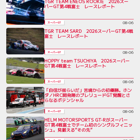
TGR TEAM ENEOS ROOKIE 2026スー
パーGT第4戦富士 レースレポート
08-06
スーパーGT
TGR TEAM SARD 2026スーパーGT第4戦
富士 レースレポート
08-06
スーパーGT
HOPPY team TSUCHIYA 2026スーパー
GT第4戦富士 レースレポート
08-06
スーパーGT
「自信が揺らいだ」苦境からの初優勝。ホン
ダ／HRC開発陣のプレリュードGT覚醒とさ
らなるポテンシャル
08-06
スーパーGT
HELM MOTORSPORTS GT-Rがスーパー
GT第4戦富士でチーム初のシングルフィニッ
シュ。見据える“その先”