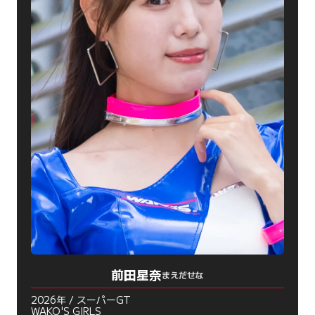
前田星奈
まえだせな
2026年 / スーパーGT
WAKO'S GIRLS