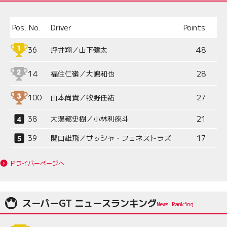
Pos.
No.
Driver
Points
36
坪井翔／山下健太
48
14
福住仁嶺／大嶋和也
28
100
山本尚貴／牧野任祐
27
38
大湯都史樹／小林利徠斗
21
39
関口雄飛／サッシャ・フェネストラズ
17
ドライバーページへ
スーパーGT ニュースランキング