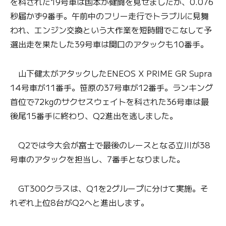
を科された19号車は国本が健闘を見せましたが、0.076
秒届かず9番手。午前中のフリー走行でトラブルに見舞
われ、エンジン交換という大作業を短時間でこなして予
選出走を果たした39号車は関口のアタックも10番手。
山下健太がアタックしたENEOS X PRIME GR Supra
14号車が11番手。笹原の37号車が12番手。ランキング
首位で72kgのサクセスウェイトを科された36号車は最
後尾15番手に終わり、Q2進出を逃しました。
Q2では今大会が富士で最後のレースとなる立川が38
号車のアタックを担当し、7番手となりました。
GT300クラスは、Q1を2グループに分けて実施。そ
れぞれ上位8台がQ2へと進出します。