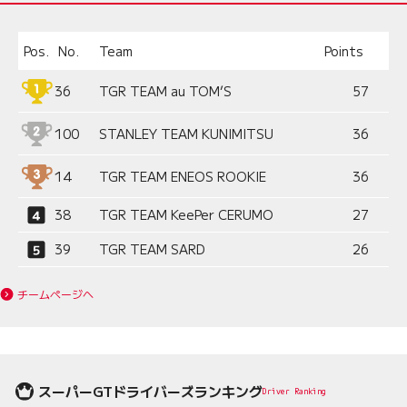
Pos.
No.
Team
Points
36
TGR TEAM au TOM’S
57
100
STANLEY TEAM KUNIMITSU
36
14
TGR TEAM ENEOS ROOKIE
36
38
TGR TEAM KeePer CERUMO
27
39
TGR TEAM SARD
26
チームページへ
スーパーGTドライバーズランキング
Driver Ranking