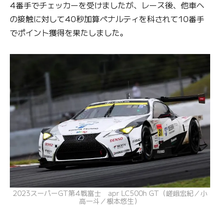
4番手でチェッカーを受けましたが、レース後、他車へ
の接触に対して40秒加算ペナルティを科されて10番手
でポイント獲得を果たしました。
2023スーパーGT第4戦富士 apr LC500h GT（嵯峨宏紀／小
高一斗／根本悠生）