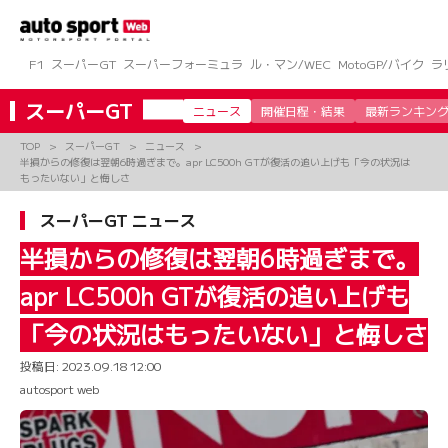
コ
ン
テ
ン
F1
スーパーGT
スーパーフォーミュラ
ル・マン/WEC
MotoGP/バイク
ラ
ツ
へ
スーパーGT
ニュース
開催日程・結果
最新ランキン
ス
キ
TOP
スーパーGT
ニュース
ッ
半損からの修復は翌朝6時過ぎまで。apr LC500h GTが復活の追い上げも「今の状況は
プ
もったいない」と悔しさ
スーパーGT ニュース
半損からの修復は翌朝6時過ぎまで。
apr LC500h GTが復活の追い上げも
「今の状況はもったいない」と悔しさ
投稿日:
2023.09.18 12:00
autosport web