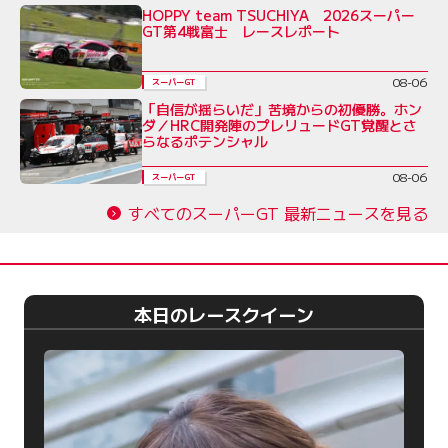
HOPPY team TSUCHIYA 2026スーパー
GT第4戦富士 レースレポート
08-06
スーパーGT
「自信が揺らいだ」苦境からの初優勝。ホン
ダ／HRC開発陣のプレリュードGT覚醒とさ
らなるポテンシャル
08-06
スーパーGT
すべてのスーパーGT 最新ニュースを見る
本日のレースクイーン