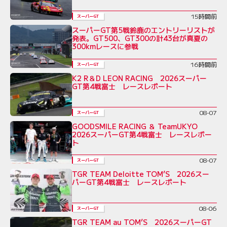
15時間前
スーパーGT
スーパーGT第5戦鈴鹿のエントリーリストが
発表。GT500、GT300の計43台が真夏の
300kmレースに参戦
16時間前
スーパーGT
K2 R＆D LEON RACING 2026スーパー
GT第4戦富士 レースレポート
08-07
スーパーGT
GOODSMILE RACING ＆ TeamUKYO
2026スーパーGT第4戦富士 レースレポー
ト
08-07
スーパーGT
TGR TEAM Deloitte TOM’S 2026スー
パーGT第4戦富士 レースレポート
08-06
スーパーGT
TGR TEAM au TOM’S 2026スーパーGT