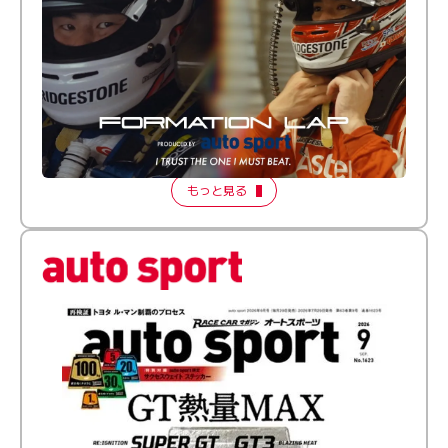
倒す相手を、信じてる。小林利徠斗 × 野村勇斗
【FORMATION LAP Produced by auto sport】
2026 Episode 2
もっと見る