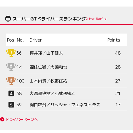
スーパーGTドライバーズランキング
Driver Ranking
Pos.
No.
Driver
Points
36
坪井翔／山下健太
48
14
福住仁嶺／大嶋和也
28
100
山本尚貴／牧野任祐
27
38
大湯都史樹／小林利徠斗
21
39
関口雄飛／サッシャ・フェネストラズ
17
ドライバーページへ