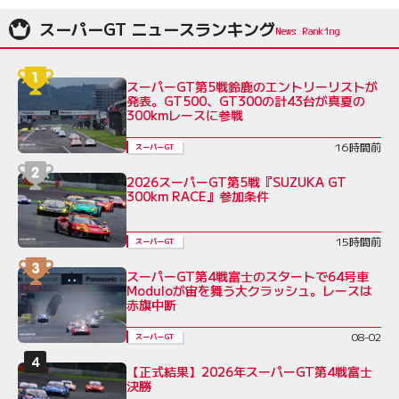
スーパーGT ニュースランキング
スーパーGT第5戦鈴鹿のエントリーリストが
発表。GT500、GT300の計43台が真夏の
300kmレースに参戦
16時間前
スーパーGT
2026スーパーGT第5戦『SUZUKA GT
300km RACE』参加条件
15時間前
スーパーGT
スーパーGT第4戦富士のスタートで64号車
Moduloが宙を舞う大クラッシュ。レースは
赤旗中断
08-02
スーパーGT
【正式結果】2026年スーパーGT第4戦富士
決勝