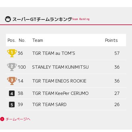
スーパーGTチームランキング
Team Ranking
Pos.
No.
Team
Points
36
TGR TEAM au TOM’S
57
100
STANLEY TEAM KUNIMITSU
36
14
TGR TEAM ENEOS ROOKIE
36
38
TGR TEAM KeePer CERUMO
27
39
TGR TEAM SARD
26
チームページへ