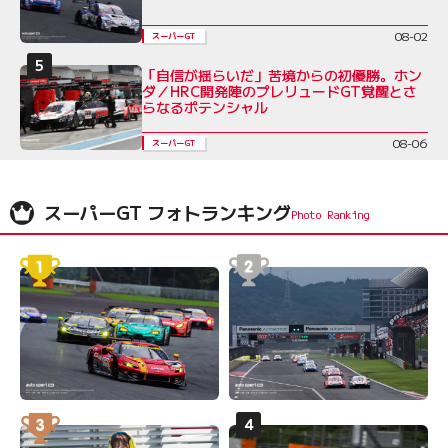
08-02
スーパーGT
「自信が揺らいだ」苦境からの初優勝。ホン
ダ／HRC開発陣のプレリュードGT覚醒とさ
らなるポテンシャル
08-06
スーパーGT
スーパーGT フォトランキング