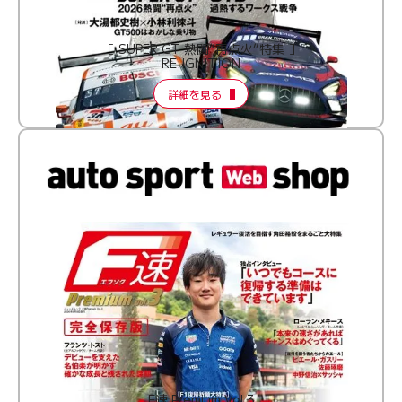
［ SUPER GT 熱闘“再点火”特集 ］
RE:IGNITION
詳細を見る
F速 Premium Vol.3