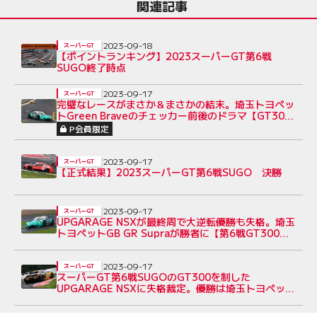
関連記事
2023-09-18
スーパーGT
【ポイントランキング】2023スーパーGT第6戦
SUGO終了時点
2023-09-17
スーパーGT
完璧なレースがまさか＆まさかの結末。埼玉トヨペッ
トGreen Braveのチェッカー前後のドラマ【GT300
決勝あと読み】
P会員限定
2023-09-17
スーパーGT
【正式結果】2023スーパーGT第6戦SUGO 決勝
2023-09-17
スーパーGT
UPGARAGE NSXが最終周で大逆転優勝も失格。埼玉
トヨペットGB GR Supraが勝者に【第6戦GT300決
勝レポート】
2023-09-17
スーパーGT
スーパーGT第6戦SUGOのGT300を制した
UPGARAGE NSXに失格裁定。優勝は埼玉トヨペット
GB GR Supraに