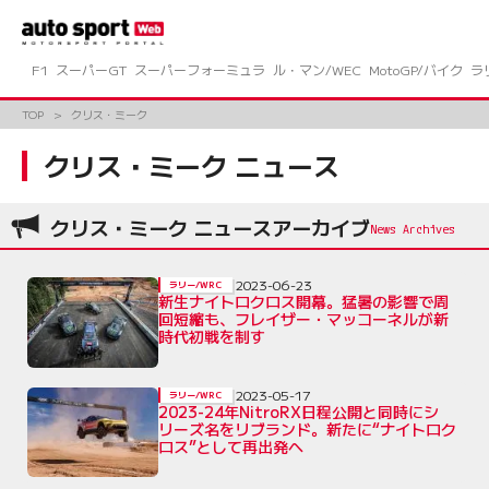
コ
ン
テ
ン
F1
スーパーGT
スーパーフォーミュラ
ル・マン/WEC
MotoGP/バイク
ラ
ツ
へ
TOP
クリス・ミーク
ス
キ
クリス・ミーク ニュース
ッ
プ
クリス・ミーク ニュースアーカイブ
2023-06-23
ラリー/WRC
新生ナイトロクロス開幕。猛暑の影響で周
回短縮も、フレイザー・マッコーネルが新
時代初戦を制す
2023-05-17
ラリー/WRC
2023-24年NitroRX日程公開と同時にシ
リーズ名をリブランド。新たに“ナイトロク
ロス”として再出発へ