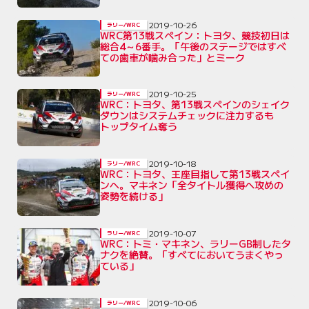
2019-10-26
ラリー/WRC
WRC第13戦スペイン：トヨタ、競技初日は
総合4～6番手。「午後のステージではすべ
ての歯車が噛み合った」とミーク
2019-10-25
ラリー/WRC
WRC：トヨタ、第13戦スペインのシェイク
ダウンはシステムチェックに注力するも
トップタイム奪う
2019-10-18
ラリー/WRC
WRC：トヨタ、王座目指して第13戦スペイ
ンへ。マキネン「全タイトル獲得へ攻めの
姿勢を続ける」
2019-10-07
ラリー/WRC
WRC：トミ・マキネン、ラリーGB制したタ
ナクを絶賛。「すべてにおいてうまくやっ
ている」
2019-10-06
ラリー/WRC