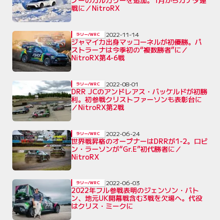
ノーのカルガリーを追加。1月からカナダ連
戦に／NitroRX
2022-11-14
ラリー/WRC
ジャマイカ出身マッコーネルが初優勝。パ
ストラーナは今季初の“複数勝者”に／
NitroRX第4-6戦
2022-08-01
ラリー/WRC
DRR JCのアンドレアス・バッケルドが初勝
利。初参戦クリストファーソンも表彰台に
／NitroRX第2戦
2022-06-24
ラリー/WRC
世界戦昇格のオープナーはDRRが1-2。ロビ
ン・ラーソンが“Gr.E”初代勝者に／
NitroRX
2022-06-03
ラリー/WRC
2022年フル参戦表明のジェンソン・バト
ン、地元UK開幕戦含む3戦を欠場へ。代役
はクリス・ミークに