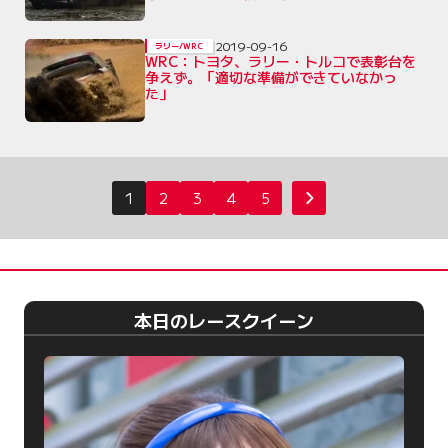
2019-09-16
ラリー/WRC
WRC：トヨタ、ラリー・トルコで表彰台を
争えず。「適切な準備ができていなかっ
た」
投
1
2
3
4
5
次へ
稿
の
ペ
ー
本日のレースクイーン
ジ
送
り