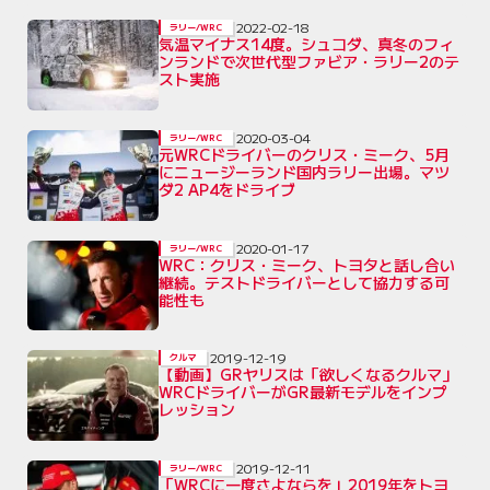
2022-02-18
ラリー/WRC
気温マイナス14度。シュコダ、真冬のフィ
ンランドで次世代型ファビア・ラリー2のテ
スト実施
2020-03-04
ラリー/WRC
元WRCドライバーのクリス・ミーク、5月
にニュージーランド国内ラリー出場。マツ
ダ2 AP4をドライブ
2020-01-17
ラリー/WRC
WRC：クリス・ミーク、トヨタと話し合い
継続。テストドライバーとして協力する可
能性も
2019-12-19
クルマ
【動画】GRヤリスは「欲しくなるクルマ」
WRCドライバーがGR最新モデルをインプ
レッション
2019-12-11
ラリー/WRC
「WRCに一度さよならを」2019年をトヨ