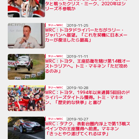
タと戦ったクリス・ミーク、2020年はシ
リーズ不参戦か
2019-11-25
ラリー/WRC
WRC：トヨタドライバーたちがラリー・
ジャパンへ展望。「これを契機に日本メー
カーが復活したら最高」
2019-11-11
ラリー/WRC
WRC：トヨタ、王座防衛を賭け第14戦オー
ストラリアへ。トミ・マキネン「ただ攻め
るのみ」
2019-10-28
ラリー/WRC
WRC：トヨタ、1994年以来通算5回目のド
ライバーズタイトル獲得。トミ・マキネ
ン、「歴史的な快挙」と喜び
2019-10-27
ラリー/WRC
WRC：タナク、表彰台圏内浮上で第13戦ス
ペインでの王座獲得へ前進。マキネン
「きっとやり遂げてくれるはず」