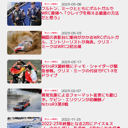
2023-05-08
ラリー/WRC
フルトン、ミークとともにポルトガルで
WRC復帰へ「クレイグを称える最善の方法
だと思う」
2023-05-03
ラリー/WRC
勝田の表彰台に期待がかかるWRCポルトガ
ル、エントリーリストが発表。クリス・
ミークはWRC2初出場
2023-03-17
ラリー/WRC
NitroRX最終戦にティモ・シャイダーが緊
急参戦。クリス・ミークの代役でFC1-Xを
ドライブ
2023-02-07
ラリー/WRC
異常気象によるフォーマット変更にも動じ
ず。ケビン・エリクソンが初優勝／
NitroRX第8戦
2022-11-25
ラリー/WRC
2022-23年終盤となる2月にアイス＆ス