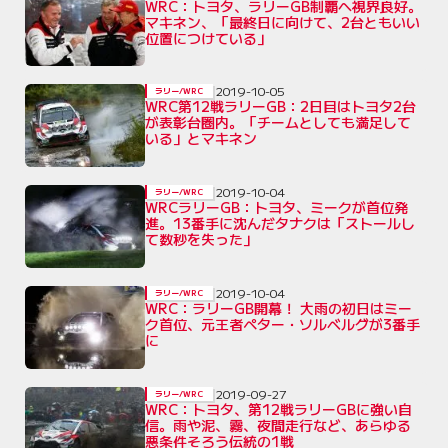
WRC：トヨタ、ラリーGB制覇へ視界良好。
マキネン、「最終日に向けて、2台ともいい
位置につけている」
2019-10-05
ラリー/WRC
WRC第12戦ラリーGB：2日目はトヨタ2台
が表彰台圏内。「チームとしても満足して
いる」とマキネン
2019-10-04
ラリー/WRC
WRCラリーGB：トヨタ、ミークが首位発
進。13番手に沈んだタナクは「ストールし
て数秒を失った」
2019-10-04
ラリー/WRC
WRC：ラリーGB開幕！ 大雨の初日はミー
ク首位、元王者ペター・ソルベルグが3番手
に
2019-09-27
ラリー/WRC
WRC：トヨタ、第12戦ラリーGBに強い自
信。雨や泥、霧、夜間走行など、あらゆる
悪条件そろう伝統の1戦