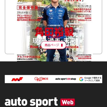
F速 Premium Vol.3
角田裕毅 現在・過去・未来
2,100円
商品ページ