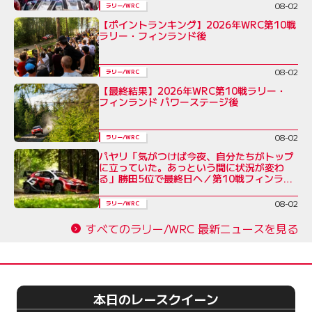
08-02
ラリー/WRC
【ポイントランキング】2026年WRC第10戦
ラリー・フィンランド後
08-02
ラリー/WRC
【最終結果】2026年WRC第10戦ラリー・
フィンランド パワーステージ後
08-02
ラリー/WRC
パヤリ「気がつけば今夜、自分たちがトップ
に立っていた。あっという間に状況が変わ
る」勝田5位で最終日へ／第10戦フィンラン
ド デイ3コメント集
08-02
ラリー/WRC
すべてのラリー/WRC 最新ニュースを見る
本日のレースクイーン