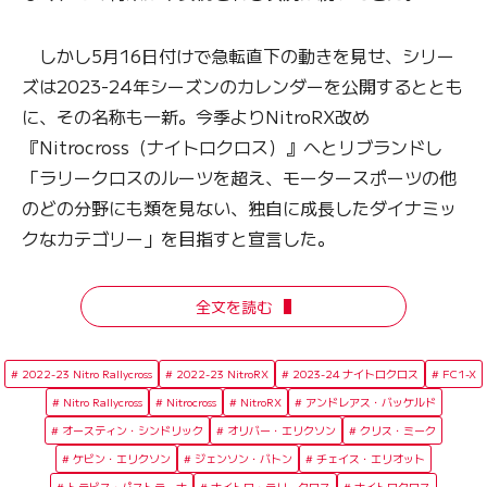
しかし5月16日付けで急転直下の動きを見せ、シリー
ズは2023-24年シーズンのカレンダーを公開するととも
に、その名称も一新。今季よりNitroRX改め
『Nitrocross（ナイトロクロス）』へとリブランドし
「ラリークロスのルーツを超え、モータースポーツの他
のどの分野にも類を見ない、独自に成長したダイナミッ
クなカテゴリー」を目指すと宣言した。
全文を読む
2022-23 Nitro Rallycross
2022-23 NitroRX
2023-24 ナイトロクロス
FC1-X
Nitro Rallycross
Nitrocross
NitroRX
アンドレアス・バッケルド
オースティン・シンドリック
オリバー・エリクソン
クリス・ミーク
ケビン・エリクソン
ジェンソン・バトン
チェイス・エリオット
トラビス・パストラーナ
ナイトロ・ラリークロス
ナイトロクロス