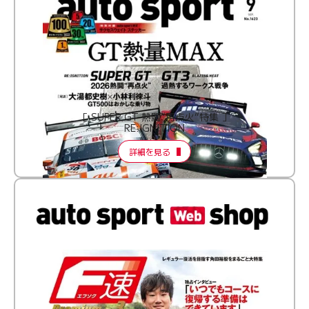
［ SUPER GT 熱闘“再点火”特集 ］
RE:IGNITION
詳細を見る