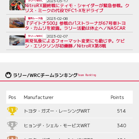
2023-03-17
ラリー/WRC
NitroRX最終戦にティモ・シャイダーが緊急参戦。ク
リス・ミークの代役でFC1-Xをドライブ
2023-02-08
海外レース他
『デイトナ500』参戦のパストラーナが67号車トヨ
タ・カムリを披露。ラリー活動は休止へ／NASCAR
2023-02-07
ラリー/WRC
異常気象によるフォーマット変更にも動じず。ケビ
ン・エリクソンが初優勝／NitroRX第8戦
ラリー/WRCチームランキング
Team Ranking
Pos
Manufacturer
Points
トヨタ・ガズー・レーシングWRT
514
ヒョンデ・シェル・モービスWRT
340