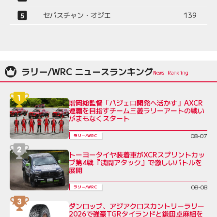
セバスチャン・オジエ
139
ラリー/WRC ニュースランキング
増岡総監督「パジェロ開発へ活かす」AXCR
連覇を目指すチーム三菱ラリーアートの戦い
がまもなくスタート
08-07
ラリー/WRC
トーヨータイヤ装着車がXCRスプリントカッ
プ第4戦『浅間アタック』で激しいバトルを
展開
08-08
ラリー/WRC
ダンロップ、アジアクロスカントリーラリー
2026で強豪TGRタイランドと鎌田卓麻組を