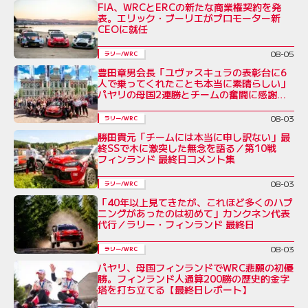
FIA、WRCとERCの新たな商業権契約を発
表。エリック・ブーリエがプロモーター新
CEOに就任
08-05
ラリー/WRC
豊田章男会長「ユヴァスキュラの表彰台に6
人で乗ってくれたことも本当に素晴らしい」
パヤリの母国2連勝とチームの奮闘に感謝を
綴る／ラリー・フィンランド後コメント全文
08-03
ラリー/WRC
勝田貴元「チームには本当に申し訳ない」最
終SSで木に激突した無念を語る／第10戦
フィンランド 最終日コメント集
08-03
ラリー/WRC
「40年以上見てきたが、これほど多くのハプ
ニングがあったのは初めて」カンクネン代表
代行／ラリー・フィンランド 最終日
08-03
ラリー/WRC
パヤリ、母国フィンランドでWRC悲願の初優
勝。フィンランド人通算200勝の歴史的金字
塔を打ち立てる【最終日レポート】