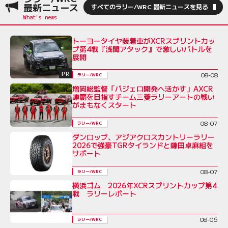
最新ニュース
すべてのラリー/WRC 最新ニュースを見る
トーヨータイヤ装着車がXCRスプリントカッ
プ第4戦『浅間アタック』で激しいバトルを
展開
PR
08-08
ラリー/WRC
増岡総監督「パジェロ開発へ活かす」AXCR
連覇を目指すチーム三菱ラリーアートの戦い
がまもなくスタート
08-07
ラリー/WRC
ダンロップ、アジアクロスカントリーラリー
2026で強豪TGRタイランドと鎌田卓麻組を
サポート
08-07
ラリー/WRC
横浜ゴム 2026年XCRスプリントカップ第4
戦 ラリーレポート
08-06
ラリー/WRC