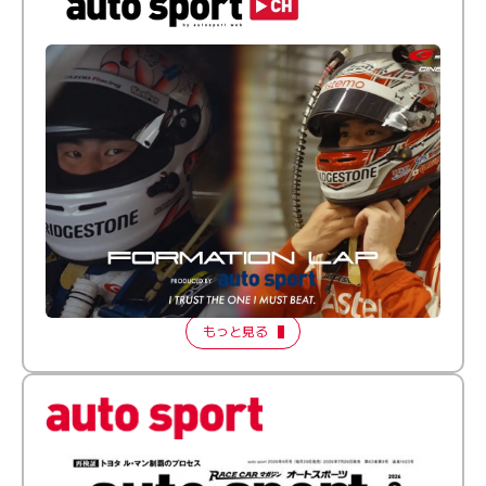
倒す相手を、信じてる。小林利徠斗 × 野村勇斗
【FORMATION LAP Produced by auto sport】
2026 Episode 2
もっと見る