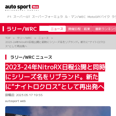
コ
ン
テ
ン
F1
スーパーGT
スーパーフォーミュラ
ル・マン/WEC
MotoGP/バイク
ラ
ツ
へ
ラリー/WRC
ニュース
開催日程・結果
最新ランキン
ス
キ
TOP
ラリー/WRC
ニュース
ッ
2023-24年NitroRX日程公開と同時にシリーズ名をリブランド。新たに“ナイトロクロ
プ
ス”として再出発へ
ラリー/WRC ニュース
2023-24年NitroRX日程公開と同時
にシリーズ名をリブランド。新た
に“ナイトロクロス”として再出発へ
投稿日:
2023.05.17 19:55
autosport web