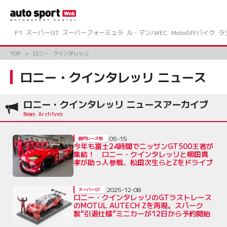
コ
ン
テ
ン
F1
スーパーGT
スーパーフォーミュラ
ル・マン/WEC
MotoGP/バイク
ラ
ツ
へ
TOP
ロニー・クインタレッリ
ス
キ
ロニー・クインタレッリ ニュース
ッ
プ
ロニー・クインタレッリ ニュースアーカイブ
05-15
国内レース他
今年も富士24時間でニッサンGT500王者が
集結！ ロニー・クインタレッリと柳田真
孝が助っ人参戦、松田次生らとZをドライブ
2025-12-08
スーパーGT
ロニー・クインタレッリのGTラストレース
のMOTUL AUTECH Zを再現。スパーク
製“引退仕様”ミニカーが12日から予約開始