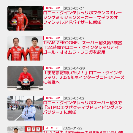
2025-05-31
国内レース他
ロニー・クインタレッリがフランスのレー
シングミッションメーカー・サデフのオ
フィシャルアドバイザーに就任
2025-05-07
国内レース他
TEAM ZEROONE、スーパー耐久第3戦富
士24時間でロニー・クインタレッリとイ
ゴール・オオムラ・フラガを起用
2025-04-29
国内レース他
「まだまだ戦いたい！」ロニー・クインタ
レッリ、2025年もインタープロトシリーズ
に参戦へ
2025-03-02
国内レース他
ロニー・クインタレッリがスーパー耐久で
『STMOエグゼクティブドライビングアン
バサダー』に就任
2025-01-22
スーパーGT
1月27日の『脇阪寿一のSUPER言いたい放