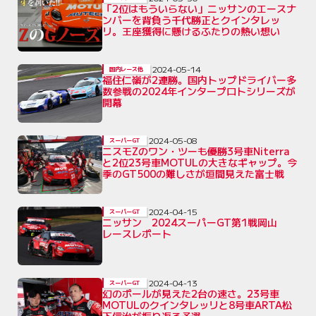
「2位はもういらない」ニッサンのエースナ
ンバーを背負う千代勝正とクインタレッ
リ。王座獲得に懸けるふたりの熱い想い
2024-05-14
国内レース他
福住仁嶺が2連勝。国内トップドライバー多
数参戦の2024年インタープロトシリーズが
開幕
2024-05-08
スーパーGT
ニスモZのワン・ツーも優勝3号車Niterra
と2位23号車MOTULの大きなギャップ。今
季のGT500の難しさが垣間見えた富士戦
2024-04-15
スーパーGT
ニッサン 2024スーパーGT第1戦岡山
レースレポート
2024-04-13
スーパーGT
幻のポールが見えた2台の速さ。23号車
MOTULのクインタレッリと8号車ARTA松