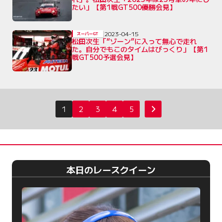
たい」【第1戦GT500優勝会見】
2023-04-15
スーパーGT
松田次生「“ゾーン”に入って無心で走れ
た。自分でもこのタイムはびっくり」【第1
戦GT500予選会見】
投
1
2
3
4
5
次へ
稿
の
ペ
ー
本日のレースクイーン
ジ
送
り