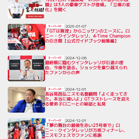
題』は3人の豪華ゲストが登場。「立場の変
化」を聞く
2025-01-07
スーパーGT
「GTは無理」からニッサンのエースに。ロ
ニー・クインタレッリ、4-Time Champion
の引き際【公式ガイドブック総集編】
2024-12-06
スーパーGT
最終戦に臨むクインタレッリが引退の理
由、今後を語る。ショックを乗り越えられ
たファンからの声
2024-12-01
スーパーGT
長谷見昌弘ニスモ名誉顧問「よく走ってき
た。本当に偉いよ」GTラストレースを迎え
る愛弟子ロニーとの秘話と私見
2024-12-01
スーパーGT
「夢の舞台の最後を赤い23号車で」ロ
ニー・クインタレッリが万感フィナーレ、
ニスモフェスでファンに感謝