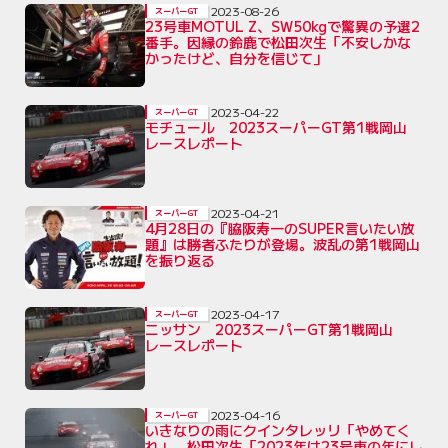
2023-08-26
スーパーGT
23号車MOTUL Z、SW50kgで驚異の予選2
番手。因縁の鈴鹿で松田次生「不安しかな
かったけど、自分を信じて」
2023-04-22
スーパーGT
モチュール 2023スーパーGT第1戦岡山
レースレポート
2023-04-21
スーパーGT
4月28日の『脇阪寿一のSUPER言いたい放
題』は勝者ふたりが登場。波乱の第1戦岡山
を振り返る
2023-04-17
スーパーGT
ニッサン 2023スーパーGT第1戦岡山
レースレポート
2023-04-16
スーパーGT
いきなりの雨にクインタレッリ「やめてく
れ」。松田次生「2023年は23号車の年にし