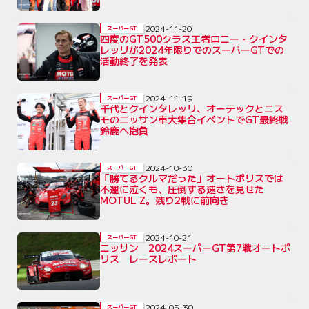
2024-11-20
スーパーGT
四度のGT500クラス王者ロニー・クインタ
レッリが2024年限りでのスーパーGTでの
活動終了を発表
2024-11-19
スーパーGT
千代とクインタレッリ、オーテックとニス
モのニッサン車大集合イベントでGT最終戦
鈴鹿へ抱負
2024-10-30
スーパーGT
「勝てるクルマだった」オートポリスでは
不運に泣くも、圧倒する速さを見せた
MOTUL Z。残り2戦に前向き
2024-10-21
スーパーGT
ニッサン 2024スーパーGT第7戦オートポ
リス レースレポート
2024-05-30
スーパーGT