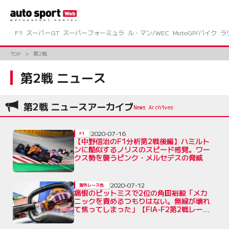
コ
ン
テ
ン
F1
スーパーGT
スーパーフォーミュラ
ル・マン/WEC
MotoGP/バイク
ラ
ツ
へ
TOP
第2戦
ス
キ
第2戦 ニュース
ッ
プ
第2戦 ニュースアーカイブ
2020-07-16
F1
【中野信治のF1分析第2戦後編】ハミルト
ンに酷似するノリスのスピード感覚。ワー
クス勢を襲うピンク・メルセデスの脅威
2020-07-12
海外レース他
痛恨のピットミスで2位の角田裕毅「メカ
ニックを責めるつもりはない。無線が壊れ
て焦ってしまった」【FIA-F2第2戦レース
1】