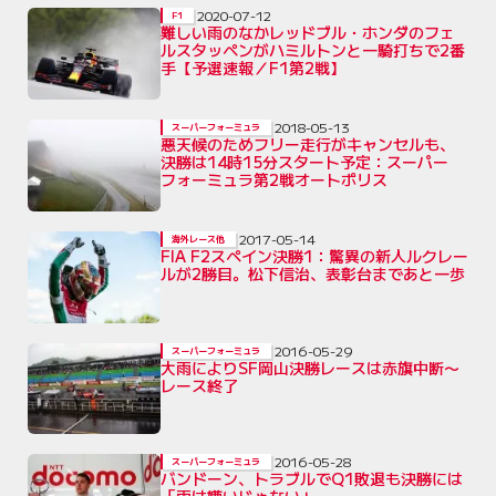
2020-07-12
F1
難しい雨のなかレッドブル・ホンダのフェ
ルスタッペンがハミルトンと一騎打ちで2番
手【予選速報／F1第2戦】
2018-05-13
スーパーフォーミュラ
悪天候のためフリー走行がキャンセルも、
決勝は14時15分スタート予定：スーパー
フォーミュラ第2戦オートポリス
2017-05-14
海外レース他
FIA F2スペイン決勝1：驚異の新人ルクレー
ルが2勝目。松下信治、表彰台まであと一歩
2016-05-29
スーパーフォーミュラ
大雨によりSF岡山決勝レースは赤旗中断〜
レース終了
2016-05-28
スーパーフォーミュラ
バンドーン、トラブルでQ1敗退も決勝には