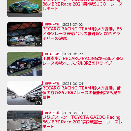
86／BRZ Race 2021第4戦SUGO レース
レポート
2021-07-02
国内レース他
RECARO RACING TEAM 戦いの流儀。86
／BRZレース表彰台への羅針盤となるドラ
イバーの決意
PR
2021-06-22
国内レース他
小暮卓史、RECARO RACINGから86／BRZ
レース参戦へ。スバルBRZをドライブ
2021-06-04
国内レース他
RECARO RACING TEAM 戦いの流儀。苦
悩のなか86／BRZレースの最後尾から見た
景色
PR
2021-05-10
国内レース他
ブリヂストン TOYOTA GAZOO Racing
86／BRZ Race 2021第2戦富士 レースレ
ポート