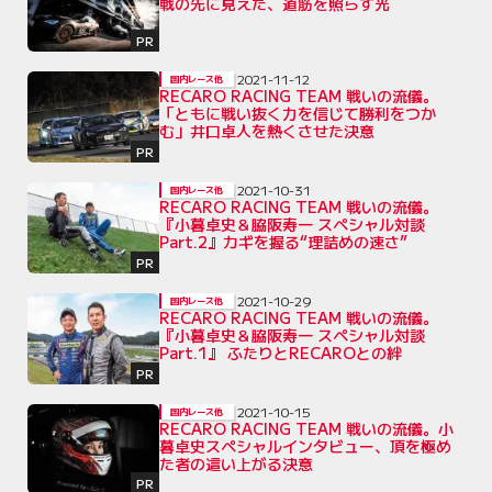
戦の先に見えた、道筋を照らす光
PR
2021-11-12
国内レース他
RECARO RACING TEAM 戦いの流儀。
「ともに戦い抜く力を信じて勝利をつか
む」井口卓人を熱くさせた決意
PR
2021-10-31
国内レース他
RECARO RACING TEAM 戦いの流儀。
『小暮卓史＆脇阪寿一 スペシャル対談
Part.2』カギを握る“理詰めの速さ”
PR
2021-10-29
国内レース他
RECARO RACING TEAM 戦いの流儀。
『小暮卓史＆脇阪寿一 スペシャル対談
Part.1』 ふたりとRECAROとの絆
PR
2021-10-15
国内レース他
RECARO RACING TEAM 戦いの流儀。小
暮卓史スペシャルインタビュー、頂を極め
た者の這い上がる決意
PR