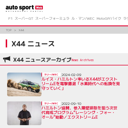
コ
ン
テ
ン
F1
スーパーGT
スーパーフォーミュラ
ル・マン/WEC
MotoGP/バイク
ラ
ツ
へ
TOP
X44
ス
キ
X44 ニュース
ッ
プ
X44 ニュースアーカイブ
2024-02-09
ラリー/WRC
ルイス・ハミルトン率いるX44がエクスト
リームEを電撃撤退「水素時代への転換を見
守っていく」
2022-09-10
ラリー/WRC
ハミルトン協賛、参入障壁排除を狙う次世
代育成プログラム“レーシング・フォー・
オール”始動／エクストリームE