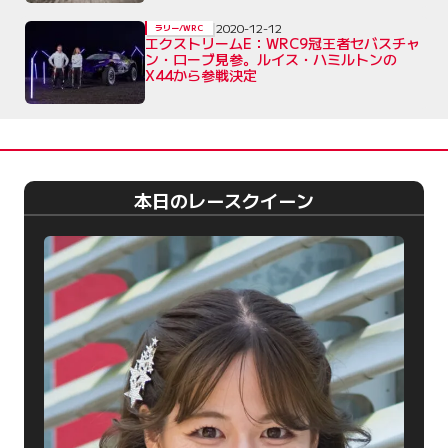
2020-12-12
ラリー/WRC
エクストリームE：WRC9冠王者セバスチャ
ン・ローブ見参。ルイス・ハミルトンの
X44から参戦決定
本日のレースクイーン