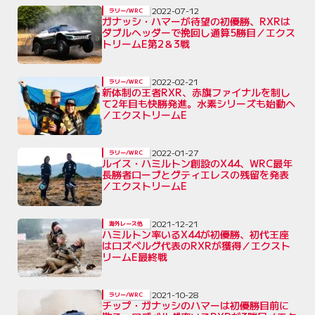
2022-07-12
ラリー/WRC
ガナッシ・ハマーが待望の初優勝、RXRは
ダブルヘッダーで挽回し通算5勝目／エクス
トリームE第2＆3戦
2022-02-21
ラリー/WRC
新体制の王者RXR、赤旗ファイナルを制し
て2年目も快勝発進。水素シリーズも始動へ
／エクストリームE
2022-01-27
ラリー/WRC
ルイス・ハミルトン創設のX44、WRC最年
長勝者ローブとグティエレスの残留を発表
／エクストリームE
2021-12-21
海外レース他
ハミルトン率いるX44が初優勝、初代王座
はロズベルグ代表のRXRが獲得／エクスト
リームE最終戦
2021-10-28
ラリー/WRC
チップ・ガナッシのハマーは初優勝目前に