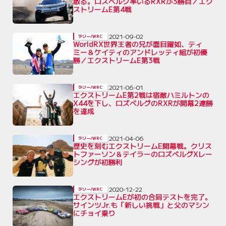
散る。ロズベルグ率いるRXRが3勝目／エク
ストリームE第4戦
2021-09-02
ラリー/WRC
WorldRX世界王者の兄が面目躍如、ティ
ミー＆ケイティのアンドレッティ組が初優
勝／エクストリームE第3戦
2021-06-01
ラリー/WRC
エクストリームE第2戦は宿敵ハミルトンの
X44を下し、ロズベルグのRXRが開幕2連勝
を達成
2021-04-06
ラリー/WRC
歴史を刻むエクストリームE開幕戦。クリス
トファーソン＆テイラーのロズベルグXレー
シングが初勝利
2020-12-22
ラリー/WRC
エクストリームEが初の合同テストを完了。
サインツJr.も「新しい挑戦」と父のマシン
にチョイ乗り