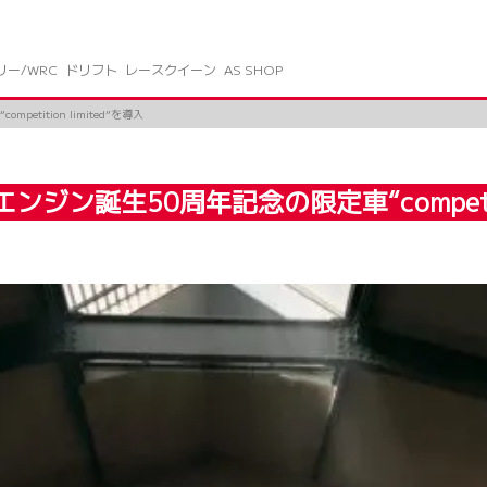
リー/WRC
ドリフト
レースクイーン
AS SHOP
ition limited”を導入
ン誕生50周年記念の限定車“competitio