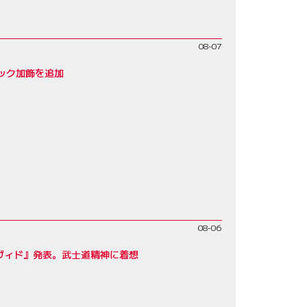
08-07
ック加飾を追加
08-06
ヴィド』発表。武士道精神に着想