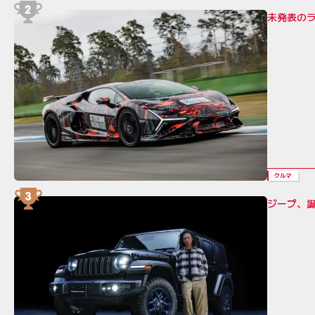
未発表の
クルマ
ジープ、