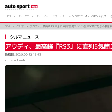
コ
ン
テ
ン
F1
スーパーGT
スーパーフォーミュラ
ル・マン/WEC
MotoGP/バイク
ラ
ツ
へ
TOP
クルマ
アウディ、最高峰『RS3』に直列5気筒エンジン誕生50周年記念の限定車“compet
ス
キ
クルマ ニュース
ッ
プ
アウディ、最高峰『RS3』に直列5気筒エンジ
投稿日:
2026.06.12 13:43
autosport web