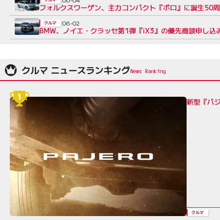
フォルクスワーゲン、主力コンパクト『ポロ』に誕生50周年記
06-02
クルマ
BMW、ノイエ・クラッセ第1弾『iX3』の優先商談申し込み
クルマ ニュースランキング
新型『パジ
クルマ