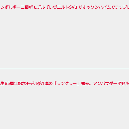
ランボルギーニ最新モデル『レヴエルトSV』がホッケンハイムでラップ
誕生85周年記念モデル第1弾の『ラングラー』発表。アンバサダー平野