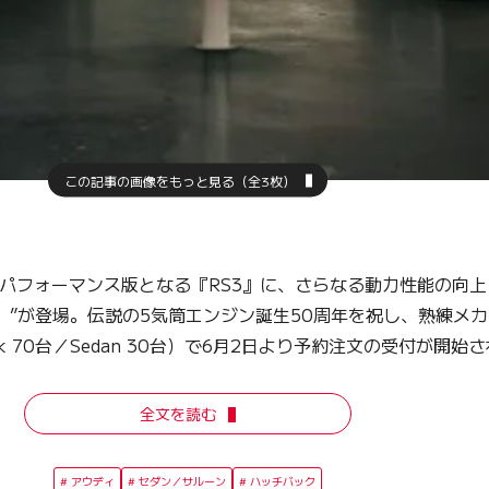
この記事の画像をもっと見る（全3枚）
パフォーマンス版となる『RS3』に、さらなる動力性能の向上
・リミテッド）”が登場。伝説の5気筒エンジン誕生50周年を祝し、熟
ck 70台／Sedan 30台）で6月2日より予約注文の受付が開始
全文を読む
アウディ
セダン／サルーン
ハッチバック