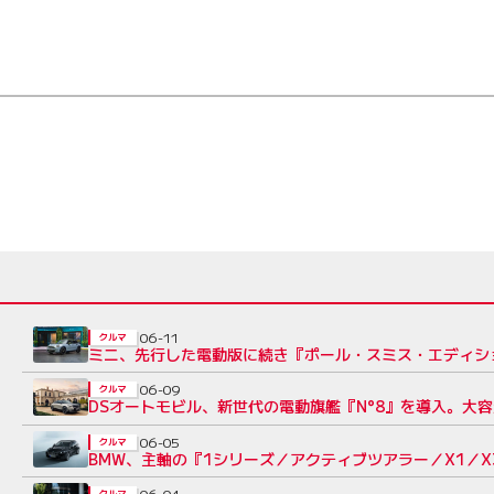
06-11
クルマ
ミニ、先行した電動版に続き『ポール・スミス・エディシ
06-09
クルマ
DSオートモビル、新世代の電動旗艦『N°8』を導入。大容量
06-05
クルマ
BMW、主軸の『1シリーズ／アクティブツアラー／X1／X
06-04
クルマ