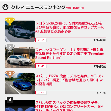
クルマ ニュースランキング
トヨタGR86が進化。S耐の経験から走りを
ミリ単位で強化、限定色復活やカップカーに
AT追加など改良点多数
13時間前
クルマ
フォルクスワーゲン、主力3車種に上質な音
響体験をもたらす初設定の限定車“Premium
Sound Edition”
13時間前
クルマ
スバル、BRZの改良モデルを発表。MTのシ
フトレバー構造にS耐参戦を通じて得られた
知見を活用
07-30
クルマ
スバルが新スペックの市販車登場を予告。
MT搭載WRXとBRZコンプリートカー、5ド
アハッチバックを販売へ