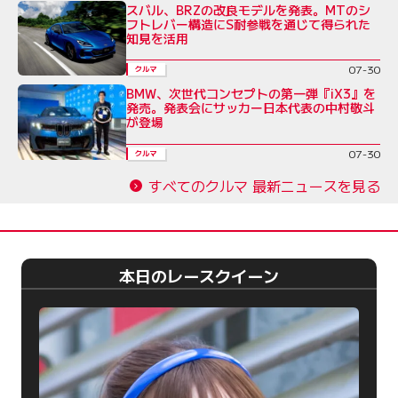
スバル、BRZの改良モデルを発表。MTのシ
フトレバー構造にS耐参戦を通じて得られた
知見を活用
07-30
クルマ
BMW、次世代コンセプトの第一弾『iX3』を
発売。発表会にサッカー日本代表の中村敬斗
が登場
07-30
クルマ
すべてのクルマ 最新ニュースを見る
本日のレースクイーン