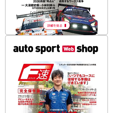
［ SUPER GT 熱闘“再点火”特集 ］
RE:IGNITION
詳細を見る
F速 Premium Vol.3