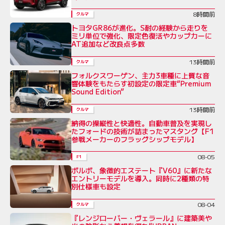
8時間前
クルマ
トヨタGR86が進化。S耐の経験から走りを
ミリ単位で強化、限定色復活やカップカーに
AT追加など改良点多数
13時間前
クルマ
フォルクスワーゲン、主力3車種に上質な音
響体験をもたらす初設定の限定車“Premium
Sound Edition”
13時間前
クルマ
納得の操縦性と快適性。自動車普及を実現し
たフォードの技術が詰まったマスタング【F1
参戦メーカーのフラッグシップモデル】
08-05
F1
ボルボ、象徴的エステート『V60』に新たな
エントリーモデルを導入。同時に2種類の特
別仕様車も設定
08-04
クルマ
『レンジローバー・ヴェラール』に建築美や