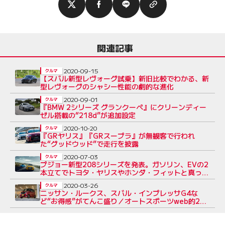
関連記事
2020-09-15
クルマ
【スバル新型レヴォーグ試乗】新旧比較でわかる、新
型レヴォーグのシャシー性能の劇的な進化
2020-09-01
クルマ
『BMW 2シリーズ グランクーペ』にクリーンディー
ゼル搭載の“218d”が追加設定
2020-10-20
クルマ
『GRヤリス』『GRスープラ』が無観客で行われ
た“グッドウッド”で走行を披露
2020-07-03
クルマ
プジョー新型208シリーズを発表。ガソリン、EVの2
本立てでトヨタ・ヤリスやホンダ・フィットと真っ向
勝負！
2020-03-26
クルマ
ニッサン・ルークス、スバル・インプレッサG4な
ど“お得感”がてんこ盛り／オートスポーツweb的200
万円前後で購入できるオススメ5選