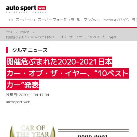
コ
ン
テ
ン
F1
スーパーGT
スーパーフォーミュラ
ル・マン/WEC
MotoGP/バイク
ラ
ツ
へ
TOP
クルマ
ス
開催危ぶまれた2020-2021日本カー・オブ・ザ・イヤー、“10ベストカー”発表
キ
ッ
クルマ ニュース
プ
開催危ぶまれた2020-2021日本
カー・オブ・ザ・イヤー、“10ベスト
カー”発表
投稿日:
2020.11.04 17:04
autosport web