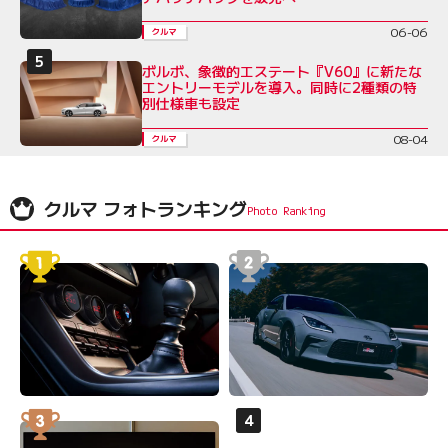
06-06
クルマ
ボルボ、象徴的エステート『V60』に新たな
エントリーモデルを導入。同時に2種類の特
別仕様車も設定
08-04
クルマ
クルマ フォトランキング