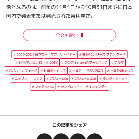
象となるのは、前年の11月1日から10月31日までに日本
国内で発表または発売された乗用車だ。
全文を読む
2020-2021 日本カー・オブ・ザ・イヤー
BMW 2シリーズ グラン クーペ
BMWアルピナB3
COTY
アウディe-tronスポーツバック
クルマ
スバル・レヴォーグ
トヨタ・ヤリス
トヨタ・ヤリスクロス
トヨタGRヤリス
ニッサン・キックス
プジョー208
プジョーe-208
ホンダ・フィット
マツダMX-30
ランドローバー・ディフェンダー
この記事をシェア