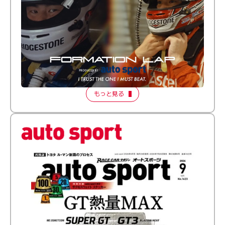
倒す相手を、信じてる。小林利徠斗 × 野村勇斗
【FORMATION LAP Produced by auto sport】
2026 Episode 2
もっと見る