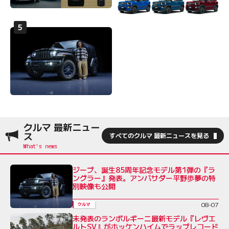
クルマ 最新ニュー
ス
すべてのクルマ 最新ニュースを見る
ジープ、誕生85周年記念モデル第1弾の『ラ
ングラー』発表。アンバサダー平野歩夢の特
別映像も公開
08-07
クルマ
未発表のランボルギーニ最新モデル『レヴエ
ルトSV』がホッケンハイムでラップレコード