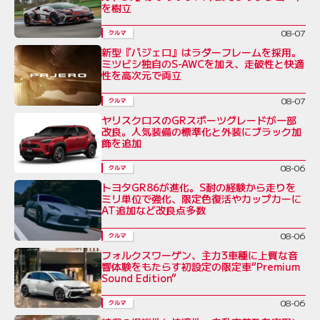
を樹立
08-07
クルマ
新型『パジェロ』はラダーフレームを採用。
ミツビシ独自のS-AWCを加え、走破性と快適
性を高次元で両立
08-07
クルマ
ヤリスクロスのGRスポーツグレードが一部
改良。人気装備の標準化と外装にブラック加
飾を追加
08-06
クルマ
トヨタGR86が進化。S耐の経験から走りを
ミリ単位で強化、限定色復活やカップカーに
AT追加など改良点多数
08-06
クルマ
フォルクスワーゲン、主力3車種に上質な音
響体験をもたらす初設定の限定車“Premium
Sound Edition”
08-06
クルマ