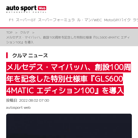
コ
ン
テ
ン
F1
スーパーGT
スーパーフォーミュラ
ル・マン/WEC
MotoGP/バイク
ラ
ツ
へ
TOP
クルマ
ス
メルセデス・マイバッハ、創設100周年を記念した特別仕様車『GLS600 4MATIC エディ
キ
ション100』を導入
ッ
プ
クルマ ニュース
メルセデス・マイバッハ、創設100周
年を記念した特別仕様車『GLS600
4MATIC エディション100』を導入
投稿日:
2022.08.02 07:00
autosport web