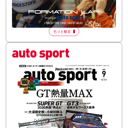
倒す相手を、信じてる。小林利徠斗 × 野村勇斗
【FORMATION LAP Produced by auto sport】
2026 Episode 2
もっと見る
［ SUPER GT 熱闘“再点火”特集 ］
RE:IGNITION