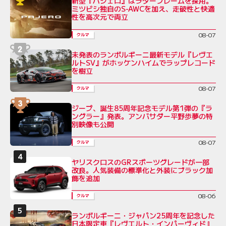
新型『パジェロ』はラダーフレームを採用。
ミツビシ独自のS-AWCを加え、走破性と快適
性を高次元で両立
08-07
クルマ
未発表のランボルギーニ最新モデル『レヴエ
ルトSV』がホッケンハイムでラップレコード
を樹立
08-07
クルマ
ジープ、誕生85周年記念モデル第1弾の『ラ
ングラー』発表。アンバサダー平野歩夢の特
別映像も公開
08-07
クルマ
ヤリスクロスのGRスポーツグレードが一部
改良。人気装備の標準化と外装にブラック加
飾を追加
08-06
クルマ
ランボルギーニ・ジャパン25周年を記念した
日本限定車『レヴエルト・インパーヴィド』