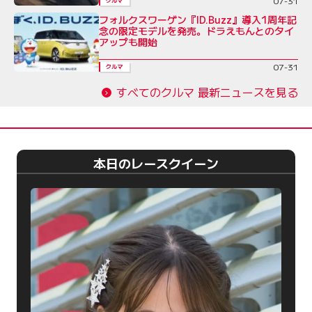
07-31
クルマ
フォルクスワーゲン『ID.Buzz』導入1周年記
念の限定モデルを発売。ドラえもんとのタイ
アップも開始
07-31
クルマ
すべてのクルマ 最新ニュースを見る
本日のレースクイーン