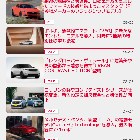
納得の操縦性と快適性。自動車普及を実現し
たフォードの技術が詰まったマスタング【F1
参戦メーカーのフラッグシップモデル】
08-05
F1
ボルボ、象徴的エステート『V60』に新たな
エントリーモデルを導入。同時に2種類の特
別仕様車も設定
08-04
クルマ
『レンジローバー・ヴェラール』に建築美や
光の陰影から着想を得た“URBAN
CONTRAST EDITION”登場
08-03
クルマ
ニッサンの軽ワゴン『デイズ』シリーズが仕
様変更。新色設定に加え安全性と利便性が向
上
07-31
クルマ
メルセデス・ベンツ、新型『CLA』の電動モ
デル“with EQ Technology”を導入。最大航
続は771kmに