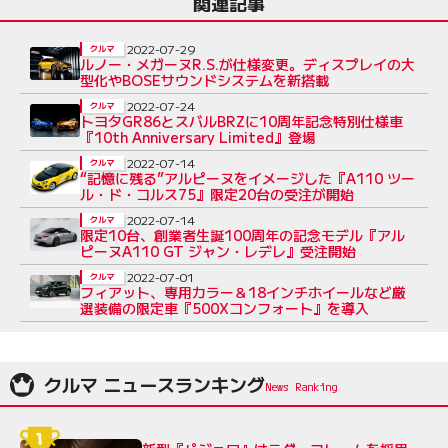
関連記事
2022-07-29
クルマ
ルノー・メガーヌR.S.が仕様変更。ディスプレイの大
型化やBOSEサウンドシステムを新搭載
2022-07-24
クルマ
トヨタGR86とスバルBRZに10周年記念特別仕様車
『10th Anniversary Limited』登場
2022-07-14
クルマ
“記憶に残る”アルピーヌをイメージした『A110 ツー
ル・ド・コルス75』限定20台の受注が開始
2022-07-14
クルマ
限定10台、創業者生誕100周年の記念モデル『アル
ピーヌA110 GT ジャン・レデレ』受注開始
2022-07-01
クルマ
フィアット、専用カラー＆18インチホイールなど厳
選装備の限定車『500Xコンフォート』を導入
クルマ ニュースランキング