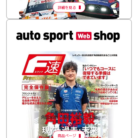
詳細を見る
F速 Premium Vol.3
角田裕毅 現在・過去・未来
2,100円
商品ページ