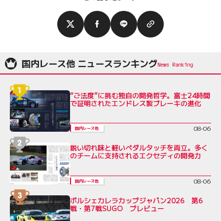
国内レース他 ニュースランキング
“ご法度”に挑む独自の開発哲学。富士24時間
で証明されたエンドレス製ブレーキの進化
08-06
国内レース他
鋭い切れ味と軽いペダルタッチを両立。多く
のチームに支持されるエクセディの開発力
08-06
国内レース他
ポルシェカレラカップジャパン2026 第6
戦・第7戦SUGO プレビュー