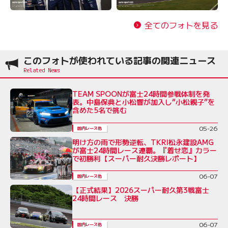
全てのフォトを見る
このフォトが使われている記事の関連ニュース
TEAM SPOONが富士24時間参戦体制を発
表。中島保典と小松響が加入し“小松親子”を
含めた5名で挑む
05-26
国内レース他
明け方の雨で形勢逆転、TKRI松永建設AMG
が富士24時間レース連覇。『着せ恋』カラー
で初勝利【スーパー耐久決勝レポート】
06-07
国内レース他
【正式結果】2026スーパー耐久第3戦富士
24時間レース 決勝
06-07
国内レース他