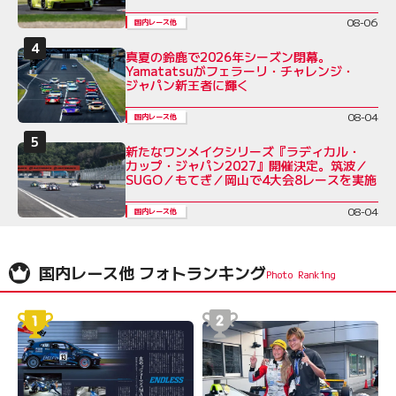
08-06
国内レース他
真夏の鈴鹿で2026年シーズン閉幕。
Yamatatsuがフェラーリ・チャレンジ・
ジャパン新王者に輝く
08-04
国内レース他
新たなワンメイクシリーズ『ラディカル・
カップ・ジャパン2027』開催決定。筑波／
SUGO／もてぎ／岡山で4大会8レースを実施
08-04
国内レース他
国内レース他 フォトランキング