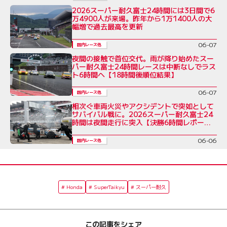
2026スーパー耐久富士24時間には3日間で6
万4900人が来場。昨年から1万1400人の大
幅増で過去最高を更新
06-07
国内レース他
夜間の接触で首位交代。雨が降り始めたスー
パー耐久富士24時間レースは中断なしでラス
ト6時間へ【18時間後順位結果】
06-07
国内レース他
相次ぐ車両火災やアクシデントで突如として
サバイバル戦に。2026スーパー耐久富士24
時間は夜間走行に突入【決勝6時間レポー
ト】
06-06
国内レース他
Honda
SuperTaikyu
スーパー耐久
この記事をシェア