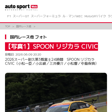
コ
ン
テ
ン
F1
スーパーGT
スーパーフォーミュラ
ル・マン/WEC
MotoGP/バイク
ラ
ツ
へ
TOP
国内レース他
ス
キ
国内レース他 フォト
ッ
プ
【写真1】SPOON リジカラ CIVIC
投稿日:
2026.06.09 20:20
2026スーパー耐久第3戦富士24時間 SPOON リジカラ
CIVIC（小松一臣／小出峻／三井優介／小松響／中島保典）