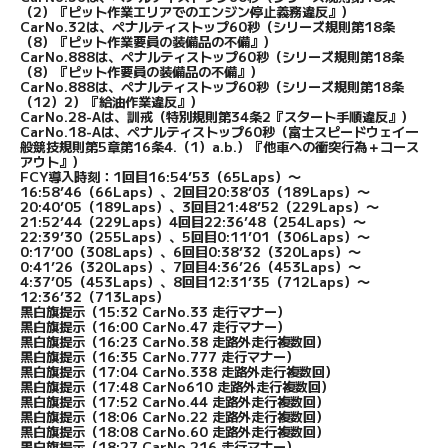
（2）『ピット作業エリアでのエンジン停止義務違反』）
CarNo.32は、ペナルティストップ60秒（シリーズ規則第18条
（8）『ピット作業要員の装備品の不備』）
CarNo.888は、ペナルティストップ60秒（シリーズ規則第18条
（8）『ピット作要員の装備品の不備』）
CarNo.888は、ペナルティストップ60秒（シリーズ規則第18条
（12）2）『給油作業違反』）
CarNo.28-Aは、訓戒（特別規則第34条2『スタート手順違反』）
CarNo.18-Aは、ペナルティストップ60秒（富士スピードウェイ一
般競技規則第5章第16条4.（1）a.b.）『他車への衝突行為＋コース
アウト』）
FCY導入時刻：1回目16:54’53（65Laps）〜
16:58’46（66Laps）、2回目20:38’03（189Laps）〜
20:40’05（189Laps）、3回目21:48’52（229Laps）〜
21:52’44（229Laps）4回目22:36’48（254Laps）〜
22:39’30（255Laps）、5回目0:11’01（306Laps）〜
0:17’00（308Laps）、6回目0:38’32（320Laps）〜
0:41’26（320Laps）、7回目4:36’26（453Laps）〜
4:37’05（453Laps）、8回目12:31’35（712Laps）〜
12:36’32（713Laps）
黒白旗提示（15:32 CarNo.33 走行マナー）
黒白旗提示（16:00 CarNo.47 走行マナー）
黒白旗提示（16:23 CarNo.38 走路外走行複数回）
黒白旗提示（16:35 CarNo.777 走行マナー）
黒白旗提示（17:04 CarNo.338 走路外走行複数回）
黒白旗提示（17:48 CarNo610 走路外走行複数回）
黒白旗提示（17:52 CarNo.44 走路外走行複数回）
黒白旗提示（18:06 CarNo.22 走路外走行複数回）
黒白旗提示（18:08 CarNo.60 走路外走行複数回）
黒白旗提示（18:27 CarNo.216 走行マナー）