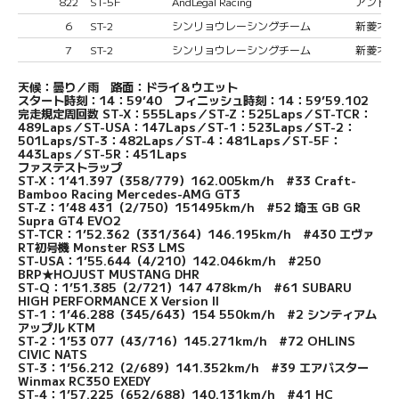
822
ST-5F
AndLegal Racing
アンドリー
6
ST-2
シンリョウレーシングチーム
新菱オー
7
ST-2
シンリョウレーシングチーム
新菱オート
天候：曇り／雨 路面：ドライ＆ウエット
スタート時刻：14：59’40 フィニッシュ時刻：14：59’59.102
完走規定周回数 ST-X：555Laps／ST-Z：525Laps／ST-TCR：
489Laps／ST-USA：147Laps／ST-1：523Laps／ST-2：
501Laps/ST-3：482Laps／ST-4：481Laps／ST-5F：
443Laps／ST-5R：451Laps
ファステストラップ
ST-X：1’41.397（358/779）162.005km/h #33 Craft-
Bamboo Racing Mercedes-AMG GT3
ST-Z：1’48 431（2/750）151495km/h #52 埼玉 GB GR
Supra GT4 EVO2
ST-TCR：1’52.362（331/364）146.195km/h #430 エヴァ
RT初号機 Monster RS3 LMS
ST-USA：1’55.644（4/210）142.046km/h #250
BRP★HOJUST MUSTANG DHR
ST-Q：1’51.385（2/721）147 478km/h #61 SUBARU
HIGH PERFORMANCE X Version II
ST-1：1’46.288（345/643）154 550km/h #2 シンティアム
アップル KTM
ST-2：1’53 077（43/716）145.271km/h #72 OHLINS
CIVIC NATS
ST-3：1’56.212（2/689）141.352km/h #39 エアバスター
Winmax RC350 EXEDY
ST-4：1’57.225（652/688）140.131km/h #41 HC