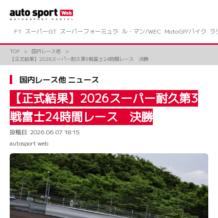
コ
ン
テ
ン
F1
スーパーGT
スーパーフォーミュラ
ル・マン/WEC
MotoGP/バイク
ラ
ツ
へ
TOP
国内レース他
ス
【正式結果】2026スーパー耐久第3戦富士24時間レース 決勝
キ
ッ
国内レース他 ニュース
プ
【正式結果】2026スーパー耐久第3
戦富士24時間レース 決勝
投稿日:
2026.06.07 18:15
autosport web