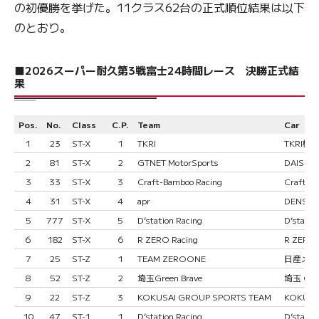
の初優勝を挙げた。11クラス62台の正式順位結果は以下
のとおり。
■2026スーパー耐久第3戦富士24時間レース 決勝正式結
果
Pos.
No.
Class
C.P.
Team
Car
1
23
ST-X
1
TKRI
TKRI松
2
81
ST-X
2
GTNET MotorSports
DAISHIN
3
33
ST-X
3
Craft-Bamboo Racing
Craft-B
4
31
ST-X
4
apr
DENSO 
5
777
ST-X
5
D’station Racing
D’statio
6
182
ST-X
6
R ZERO Racing
R ZERO 
7
25
ST-Z
1
TEAM ZEROONE
日産メカニ
8
52
ST-Z
2
埼玉Green Brave
埼玉 GB 
9
22
ST-Z
3
KOKUSAI GROUP SPORTS TEAM
KOKUSA
10
47
ST-1
1
D’station Racing
D’statio