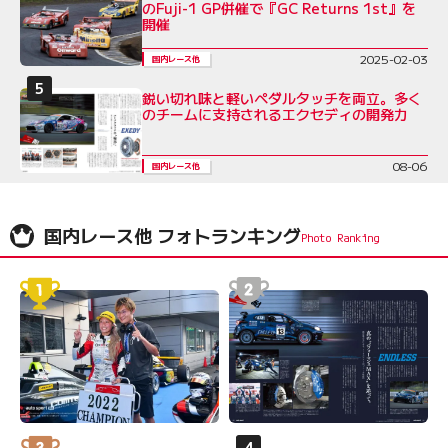
のFuji-1 GP併催で『GC Returns 1st』を
開催
2025-02-03
国内レース他
鋭い切れ味と軽いペダルタッチを両立。多く
のチームに支持されるエクセディの開発力
08-06
国内レース他
国内レース他 フォトランキング