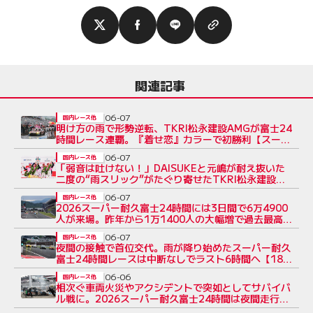
関連記事
06-07
国内レース他
明け方の雨で形勢逆転、TKRI松永建設AMGが富士24
時間レース連覇。『着せ恋』カラーで初勝利【スー
パー耐久決勝レポート】
06-07
国内レース他
「弱音は吐けない！」DAISUKEと元嶋が耐え抜いた
二度の“雨スリック”がたぐり寄せたTKRI松永建設
AMG GT3の富士24時間連覇
06-07
国内レース他
2026スーパー耐久富士24時間には3日間で6万4900
人が来場。昨年から1万1400人の大幅増で過去最高
を更新
06-07
国内レース他
夜間の接触で首位交代。雨が降り始めたスーパー耐久
富士24時間レースは中断なしでラスト6時間へ【18
時間後順位結果】
06-06
国内レース他
相次ぐ車両火災やアクシデントで突如としてサバイバ
ル戦に。2026スーパー耐久富士24時間は夜間走行に
突入【決勝6時間レポート】