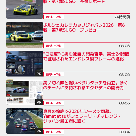
戦・第7戦SUGO 予選レポート
24時間前
国内レース他
ポルシェカレラカップジャパン2026 第6
戦・第7戦SUGO プレビュー
08-06
国内レース他
“ご法度”に挑む独自の開発哲学。富士24時間
で証明されたエンドレス製ブレーキの進化
PR
08-06
国内レース他
鋭い切れ味と軽いペダルタッチを両立。多く
のチームに支持されるエクセディの開発力
PR
08-06
国内レース他
真夏の鈴鹿で2026年シーズン閉幕。
Yamatatsuがフェラーリ・チャレンジ・
ジャパン新王者に輝く
PR
08-04
国内レース他