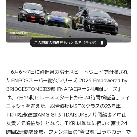
この記事の画像をもっと見る（全1枚）
6月6〜7日に静岡県の富士スピードウェイで開催され
たENEOSスーパー耐久シリーズ 2026 Empowered by
BRIDGESTONE第3戦『NAPAC富士24時間レース』
は、7日15時にレーススタートから24時間が経過しフィ
ニッシュを迎えた。総合優勝はST-Xクラスの23号車
TKRI松永建設AMG GT3（DAISUKE／片岡龍也／中山
友貴／元嶋佑弥）となり、TKRIは昨年に続いて富士24
時間2連覇を達成。ファン注目の“着せ恋”コラボカラーで