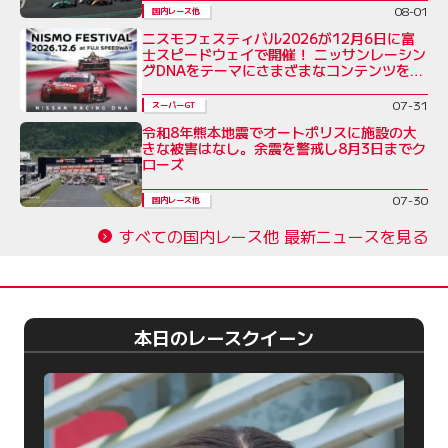
08-01
国内レース他
ニスモフェスティバル2026が12月6日に富
士スピードウェイで開催！ ニッサンレーシン
グDNAをテーマにさまざまなコンテンツを展
開
07-31
スーパーGT
令和8年熊本地震でオートポリスに施設の大
きな被害はなし。余震を警戒し8月3日までク
ローズ
07-30
国内レース他
すべての国内レース他 最新ニュースを見る
本日のレースクイーン