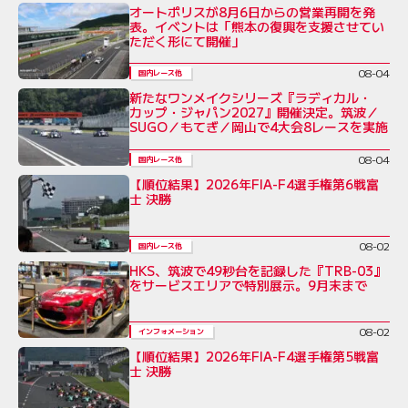
オートポリスが8月6日からの営業再開を発
表。イベントは「熊本の復興を支援させてい
ただく形にて開催」
08-04
国内レース他
新たなワンメイクシリーズ『ラディカル・
カップ・ジャパン2027』開催決定。筑波／
SUGO／もてぎ／岡山で4大会8レースを実施
08-04
国内レース他
【順位結果】2026年FIA-F4選手権第6戦富
士 決勝
08-02
国内レース他
HKS、筑波で49秒台を記録した『TRB-03』
をサービスエリアで特別展示。9月末まで
08-02
インフォメーション
【順位結果】2026年FIA-F4選手権第5戦富
士 決勝