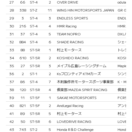
27
66
ST-4
2
OVER DRIVE
odula 
28
338
ST-Z
11
WING HIN MOTORSPORTS JAPAN
GR Gara
29
3
ST-4
3
ENDLESS SPORTS
ENDLES
30
216
ST-4
4
HMR Racing
HMRス
31
37
ST-4
5
TEAM NOPRO
DXLパ
32
884
ST-4
6
SHADE RACING
シェイド
33
88
ST-5R
1
村上モータース
トレジャ
34
610
ST-5R
2
KOSHIDO RACING
KOSHI
35
27
ST-5R
3
メイプル広島レーシングチーム
Maple H
36
2
ST-1
2
Ksフロンティア KTMカーズ
シンティ
37
86
ST-4
7
木附製作所モータースポーツ事業部
K・M・S
38
120
ST-5R
4
倶楽部 MAZDA SPIRIT RACING
倶楽部 MA
39
11
ST-5F
1
SAKAE MOTORSPORTS
FCR58 S
40
821
ST-5F
2
AndLegal Racing
アンドリーガ
41
89
ST-5R
5
村上モータース
村上モー
42
50
ST-5R
6
LOVEDRIVE RACING
LOVED
43
743
ST-2
5
Honda R＆D Challenge
Honda R