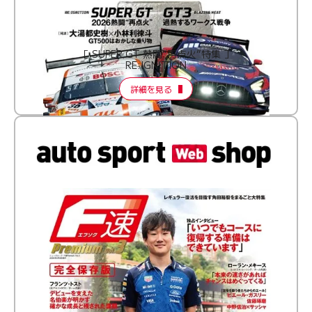
［ SUPER GT 熱闘“再点火”特集 ］
RE:IGNITION
詳細を見る