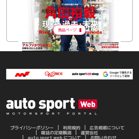
F速 Premium Vol.3
角田裕毅 現在・過去・未来
2,100円
商品ページ
プライバシーポリシー
利用規約
広告掲載について
雑誌の定期購読
運営会社
auto sport web について
お問い合わせ