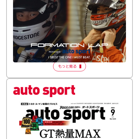
倒す相手を、信じてる。小林利徠斗 × 野村勇斗
【FORMATION LAP Produced by auto sport】
2026 Episode 2
もっと見る