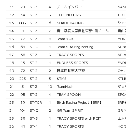
11
20
ST-Z
4
チームインパル
NANIWA
12
34
ST-Z
5
TECHNO FIRST
TECHNO
13
885
ST-Z
6
SHADE RACING
シェイドレ
14
8
ST-Z
7
青山学院大学自動車部S耐チーム
青山学院自
15
77
ST-Z
8
Team YUK
YUK AM
16
61
ST-Q
1
Team SDA Engineering
SUBARU 
17
38
ST-Z
9
TRACY SPORTS
ATLAS A
18
13
ST-2
1
ENDLESS SPORTS
ENDLES
19
72
ST-2
2
日本自動車大学校
OHLINS 
20
225
ST-2
3
KTMS
KTMS G
21
5
ST-Z
10
TeamNoah
マッハ車検
22
95
ST-2
4
TEAM SPOON
SPOON
23
19
ST-TCR
1
Birth Racing Project【BRP】
BRP★NU
24
104
ST-Q
2
GR Team SPIRIT
GR Yaris
25
39
ST-3
1
TRACY SPORTS with RCIT
エアバスタ
26
41
ST-4
1
TRACY SPORTS
HC GAL