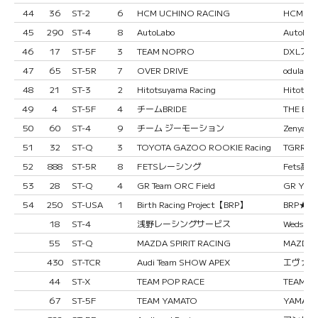
44
36
ST-2
6
HCM UCHINO RACING
HCM 内
45
290
ST-4
8
AutoLabo
AutoLab
46
17
ST-5F
3
TEAM NOPRO
DXLアラ
47
65
ST-5R
7
OVER DRIVE
odula 
48
21
ST-3
2
Hitotsuyama Racing
Hitotsu
49
4
ST-5F
4
チームBRIDE
THE BRI
50
60
ST-4
9
チーム ジーモーション
Zenyaku
51
32
ST-Q
3
TOYOTA GAZOO ROOKIE Racing
TGRR GR
52
888
ST-5R
8
FETSレーシング
Fets高
53
28
ST-Q
4
GR Team ORC Field
GR YARI
54
250
ST-USA
1
Birth Racing Project【BRP】
BRP★HO
18
ST-4
浅野レーシングサービス
WedsSpo
55
ST-Q
MAZDA SPIRIT RACING
MAZDA S
430
ST-TCR
Audi Team SHOW APEX
エヴァRT初
44
ST-X
TEAM POP RACE
TEAM P
67
ST-5F
TEAM YAMATO
YAMATO