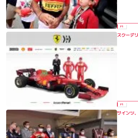
17年はトロロッソで3年目のシーズンを迎え、チームは翌
結果的にそれまでのパートナーだったルノーに借りをつく
ルノー移籍がアナウンスされた。
F1
スクーデリ
当初は18年移籍との発表だったが、結果前倒しされ、この
方でジュニアチーム時代からのレッドブルとの契約は期限
一時はダニエル・リカルド離脱が決まったレッドブル後任
ペイン出身で、強い影響を受けるフェルナンド・アロンソ
18年のマクラーレンはシーズン序盤を除くと不振だったが
ワーユニットトラブルで最後尾スタートとなったものの、全
F1
シュだったルイス・ハミルトンが5秒のタイム加算ペナルテ
サインツ、
彰台を記録した。