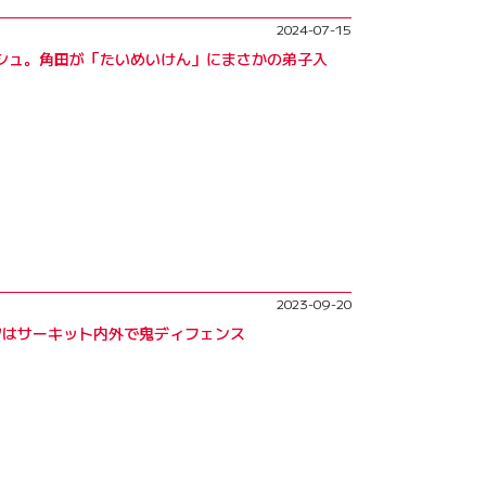
2024-07-15
となりチャンピオンを逃したものの、北ヨーロ
ッシュ。角田が「たいめいけん」にまさかの弟子入
ーズでもタイトル争いには到らず。翌13年に
ピオンに輝いたことで、先にF1へのステップ
た。
1・2チームのドライバー選びには紆余曲折が
名乗っていたが、正式な登録名をカルロス・サ
2023-09-20
ンツはサーキット内外で鬼ディフェンス
ペンにも遜色のない走りを見せる。翌16年
をパフォーマンス的に圧倒し、他チームから