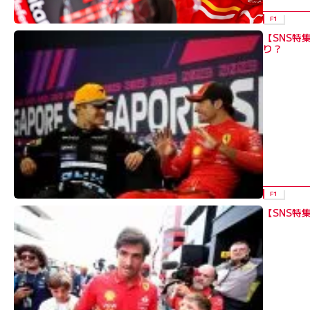
F1
11年はフォーミュラ・ルノー・ユーロカップと同北ヨー
【SNS特
ピアンカップでは同じレッドブル・ジュニアのダニール・
り？
12年はF3進出。ヨーロッパ、ユーロ、英国と3つのシリ
はGP3に活動の場を移した。だが戦績は奮わず、ランキン
アップを許す。なおこの年には、レッドブルでF1ドライブ
14年はフォーミュラ・ルノー3.5での活動に絞り、7勝
あったものの、最終的にはトロロッソの15年シートに指名
F1
インツに改めた。ついに最高峰到達で、父からの巣立ちを
【SNS特
F1ではデビューレースとなったオーストラリアで9位入賞
もトロロッソ残留、しかし第5戦時点でフェルスタッペン
の引き抜きがささやかれ始める。