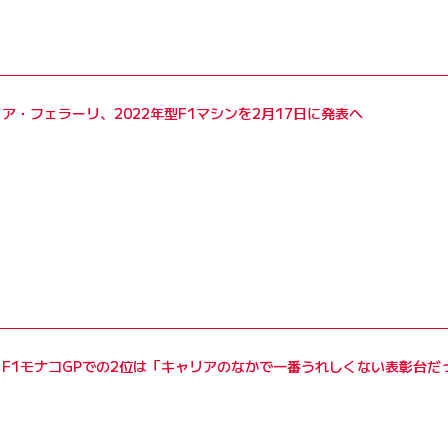
18年からのホンダとのパートナーシップ締結を発表。これで
るものであり、その見返りとしてサインツ譲渡を求められる。
ア・フェラーリ、2022年型F1マシンを2月17日に発表へ
年の第17戦時点からのドライブとなった。18年はルノーで
を迎える。
も取り沙汰されたものの、19年に向けて本人が選んだのは新
のシートを引き継ぐ形となった。
、19年は好調に転じ、トップ3チームに続く選手権ポジショ
車で唯一となる1ストップ戦略を成功させ、4番手でチェッカ
ィを受けたことで、正式結果は3位。裁定の遅れからセレモニ
F1モナコGPでの2位は「キャリアのなかで一番うれしくない表彰台だ