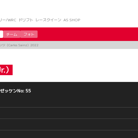
リー/WRC
ドリフト
レースクイーン
AS SHOP
チーム
フォト
（Carlos Sainz）2022
r.）
ゼッケンNo: 55