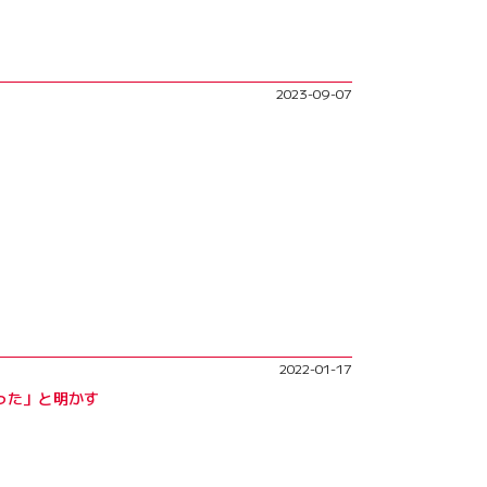
事態が動いた。トロロッソとホンダの契約は
レッドブル契約下からの貸し出しという形で、
2023-09-07
コンストラクターズ選手権4位躍進に貢献、一
天地マクラーレンとの複数年契約だ。同じス
ンを堅持。第20戦ブラジルでは予選時のパ
ーフラッグを受ける。その後3番手フィニッ
2022-01-17
ー参加はならなかったが、自身初となるF1表
った」と明かす