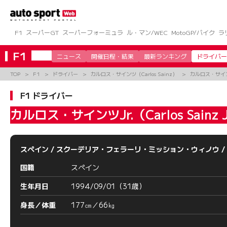
コ
ン
テ
ン
F1
スーパーGT
スーパーフォーミュラ
ル・マン/WEC
MotoGP/バイク
ラ
ツ
へ
F1
ニュース
開催日程・結果
最新ランキング
ドライバー
ス
キ
TOP
F1
ドライバー
カルロス・サインツ（Carlos Sainz）
カルロス・サインツ
ッ
プ
F1 ドライバー
カルロス・サインツJr.（Carlos Sainz J
スペイン
/
スクーデリア・フェラーリ・ミッション・ウィノウ
/
国籍
スペイン
生年月日
1994/09/01（31歳）
身長／体重
177㎝／66㎏