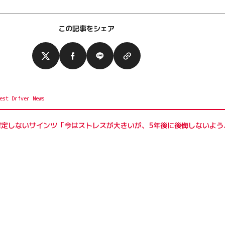
この記事をシェア
）
度、ダカールの総合優勝も果たしたラリー界のレジェンド、カ
のが、4輪の初体験。4歳でカートを始める。競技カートへの参
確定しないサインツ「今はストレスが大きいが、5年後に後悔しないよう
クラスでアジア・パシフィック王座に輝き、同年のスペイン選手
ーミュラ・BMWのテストに招待される。その後、正式にレッド
勝を挙げて、ルーキーオブザイヤー。また、同パシフィック選
のシリーズを掛け持ちして、さらなる鍛練に努める。