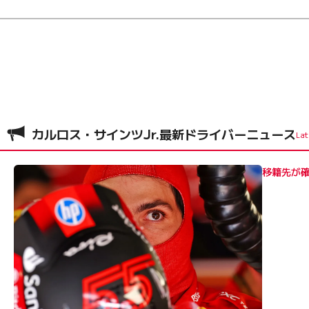
●表彰台：
6回
●入賞：
85回
●ドライバーズ選手権最上位：
5位（2021年／フェラーリ
■カルロス・サインツ プロフィール
父はトヨタでWRC（世界ラリー選手権）タイトル獲得2
カルロス・サインツJr.最新ドライバーニュース
2歳のころに祖父がおもちゃの動力つきバギーを買い与えた
移籍先が
の地方選手権タイトルを獲得した。
07年から国際舞台への進出を始め、08年には『KF3』
際レースに優勝したことがレッドブルの目に留まり、フォ
10年はフォーミュラ・BMW・ユーロカップに参戦し、1
後半にはフォーミュラ・ルノー・ユーロカップを始め3つ