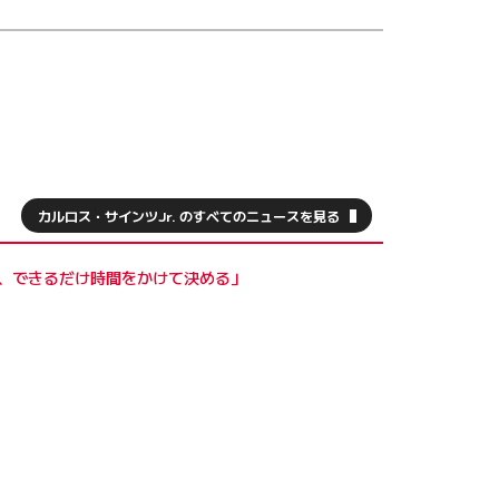
ルロス・サインツ。その父と同じ名前を持つ。
カルロス・サインツJr. のすべてのニュースを見る
加は2005年から。翌06年にマドリード
、できるだけ時間をかけて決める」
権2位。09年にモナコでジュニアカートの国
ブル・ジュニアチーム入りを果たした。
手権も走り、2勝の成績を残した。この年の