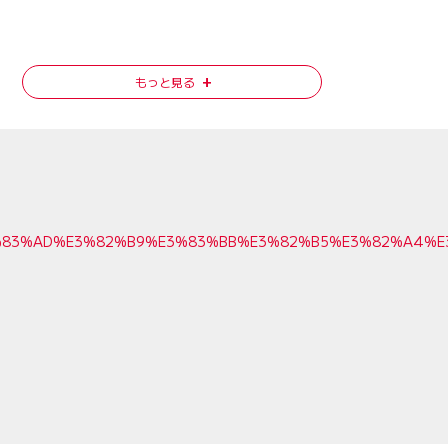
もっと見る
AB%E3%83%AD%E3%82%B9%E3%83%BB%E3%82%B5%E3%82%A4%
ー（17年アメリカGP～18年）→マクラーレン（19年～20年