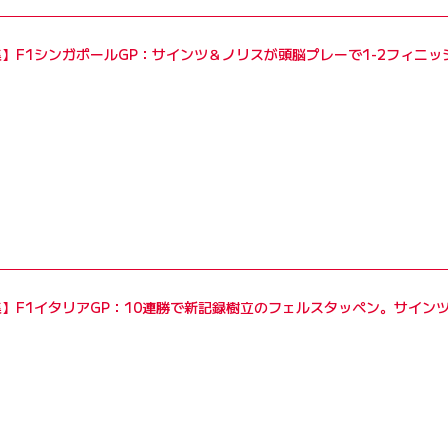
ロピアンカップにダブルエントリー。ユーロカップは総合2位
集】F1シンガポールGP：サインツ＆ノリスが頭脳プレーで1-2フィニ
クビアトらを下しフォーミュラでの初タイトルを獲得した。
ーズを走る。英国選手権では5勝を挙げたものの、いずれのシリ
グ10位に低迷。チームメイトだったクビアトがシリーズチャン
も経験。フォーミュラ・ルノー3.5にも後半戦にエントリーし
を挙げてシリーズタイトルを獲得。翌年に向けたレッドブルのF
を受ける。このF1進出を機に、それまでは「サインツJr.」を
意思として表したものだ。
集】F1イタリアGP：10連勝で新記録樹立のフェルスタッペン。サイ
を果たし、この年チームメイトだったマックス・フェルスタッ
がレッドブル昇格。替わってトロロッソに降格してきたクビアト