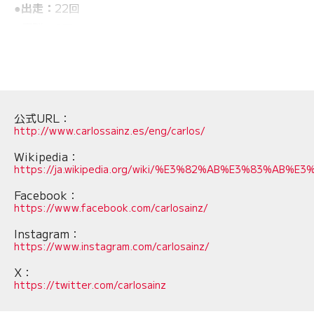
●出走：
22回
●優勝：
0回
●表彰台：
4回
●入賞：
20回
●完走：
22回
●PP：
0回（獲得率：0％）
公式URL：
●FL：
0回
http://www.carlossainz.es/eng/carlos/
●ドライバーズランキング：
5位／164.5ポイント
Wikipedia：
https://ja.wikipedia.org/wiki/%E3%82%AB%E3%83%
通算成績
Facebook：
●F1デビュー：
2015年第1戦オーストラリアGP
https://www.facebook.com/carlosainz/
●在籍チーム：
トロロッソ（2015～17年日本GP）→ルノ
Instagram：
●出走：
141回
https://www.instagram.com/carlosainz/
●優勝：
0回
X：
●PP：
0回
https://twitter.com/carlosainz
●FL：
1回