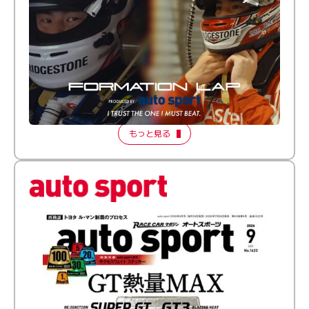
倒す相手を、信じてる。小林利徠斗 × 野村勇斗
【FORMATION LAP Produced by auto sport】
2026 Episode 2
もっと見る