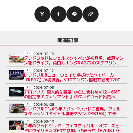
関連記事
2024-07-15
F1
グッドウッドにフェルスタッペンが初登場、戴冠マシ
ンをドライブ。角田もホンダRA272のステアリング
を握る
2024-07-12
F1
レッドブル&ニューウェイが手がけたハイパーカー
『RB17』が初披露。V10エンジン搭載で最高1200
馬力
2024-07-03
F1
アロンソの“個人的な要望”から生まれたV12＋6MT
の限定車『ヴァリアント』がグッドウッド出走へ
2024-06-28
F1
レッドブルF1が今年のグッドウッドに登場。フェル
スタッペンはタイトル獲得マシン『RB16B』でデモ
ランを実施へ
2024-03-19
F1
今年のグッドウッド・フェスティバル・オブ・スピー
ドにウイリアムズF1が参加。代表らが『FW08』をド