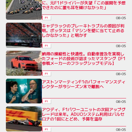
に、元F1ドライバーが失望「この展開を予想
できたのに誰も耳を傾けなかった」
08-05
F1
キャデラックのブレーキトラブルの原因が判
明。ボッタスは「マシンを壁に当てて止める
しかなかった」と明かす
08-05
F1
納得の操縦性と快適性。自動車普及を実現し
たフォードの技術が詰まったマスタング【F1
参戦メーカーのフラッグシップモデル】
08-05
F1
アストンマーティンF1のパフォーマンスディ
レクターが今シーズン末で離脱へ
08-05
F1
アウディ、F1パワーユニットの次回アップグ
レードは来年。ADUOシステム利用はバルセ
ロナの1回にとどめ、予算を温存
08-05
F1