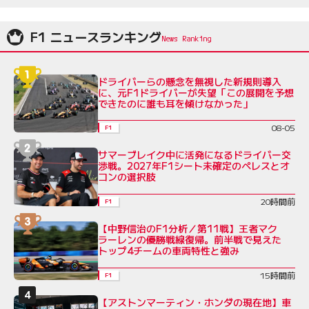
F1 ニュースランキング
ドライバーらの懸念を無視した新規則導入
に、元F1ドライバーが失望「この展開を予想
できたのに誰も耳を傾けなかった」
08-05
F1
サマーブレイク中に活発になるドライバー交
渉戦。2027年F1シート未確定のペレスとオ
コンの選択肢
20時間前
F1
【中野信治のF1分析／第11戦】王者マク
ラーレンの優勝戦線復帰。前半戦で見えた
トップ4チームの車両特性と強み
15時間前
F1
【アストンマーティン・ホンダの現在地】車