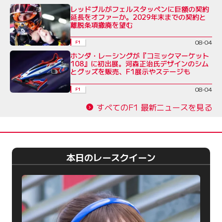
レッドブルがフェルスタッペンに巨額の契約
延長をオファーか。2029年末までの契約と
離脱条項撤廃を望む
08-04
F1
ホンダ・レーシングが『コミックマーケット
108』に初出展。河森正治氏デザインのシム
とグッズを販売、F1展示やステージも
08-04
F1
すべてのF1 最新ニュースを見る
本日のレースクイーン