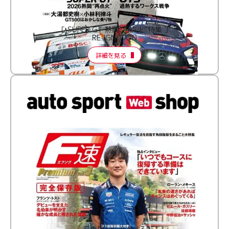
［ SUPER GT 熱闘“再点火”特集 ］
RE:IGNITION
詳細を見る
F速 Premium Vol.3