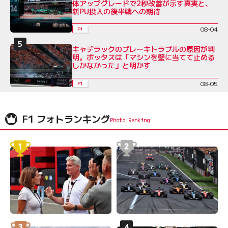
体アップグレードで2秒改善が示す真実と、
新PU投入の後半戦への期待
08-04
F1
キャデラックのブレーキトラブルの原因が判
明。ボッタスは「マシンを壁に当てて止める
しかなかった」と明かす
08-05
F1
F1 フォトランキング