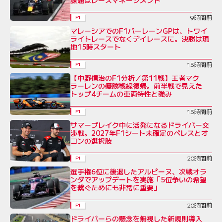
9時間前
F1
マレーシアでのF1バーレーンGPは、トワイ
ライトレースでなくデイレースに。決勝は現
地15時スタート
15時間前
F1
【中野信治のF1分析／第11戦】王者マク
ラーレンの優勝戦線復帰。前半戦で見えた
トップ4チームの車両特性と強み
15時間前
F1
サマーブレイク中に活発になるドライバー交
渉戦。2027年F1シート未確定のペレスとオ
コンの選択肢
20時間前
F1
選手権6位に後退したアルピーヌ、次戦オラ
ンダでアップデートを実施「5位争いの希望
を繋ぐためにも非常に重要」
20時間前
F1
ドライバーらの懸念を無視した新規則導入