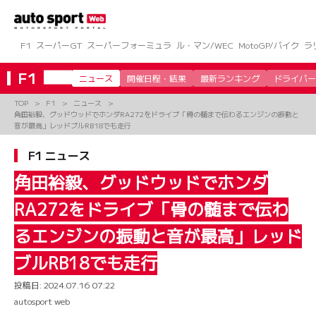
コ
ン
テ
ン
F1
スーパーGT
スーパーフォーミュラ
ル・マン/WEC
MotoGP/バイク
ラ
ツ
へ
F1
ニュース
開催日程・結果
最新ランキング
ドライバー
ス
キ
TOP
F1
ニュース
ッ
角田裕毅、グッドウッドでホンダRA272をドライブ「骨の髄まで伝わるエンジンの振動と
プ
音が最高」レッドブルRB18でも走行
F1 ニュース
角田裕毅、グッドウッドでホンダ
RA272をドライブ「骨の髄まで伝わ
るエンジンの振動と音が最高」レッド
ブルRB18でも走行
投稿日:
2024.07.16 07:22
autosport web