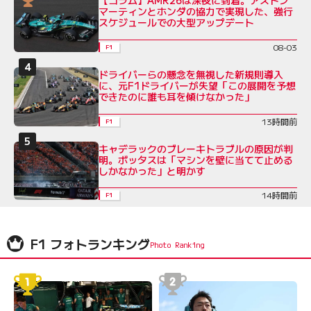
【コラム】AMR26は深夜に到着。アストン
マーティンとホンダの協力で実現した、強行
スケジュールでの大型アップデート
08-03
F1
ドライバーらの懸念を無視した新規則導入
に、元F1ドライバーが失望「この展開を予想
できたのに誰も耳を傾けなかった」
13時間前
F1
キャデラックのブレーキトラブルの原因が判
明。ボッタスは「マシンを壁に当てて止める
しかなかった」と明かす
14時間前
F1
F1 フォトランキング