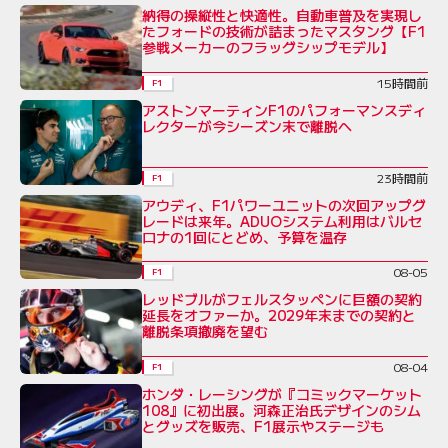
納得の操縦性と快適性。自動車普及を実現し
たフォードの技術が詰まったマスタング【F1
参戦メーカーのフラッグシップモデル】
15時間前
F1
アストンマーティンF1のパフォーマンスディ
レクターが今シーズン末で離脱へ
23時間前
F1
アウディ、F1パワーユニットの次回アップグ
レードは来年。ADUOシステム利用はバルセ
ロナの1回にとどめ、予算を温存
08-05
F1
レッドブルがフェルスタッペンに巨額の契約
延長をオファーか。2029年末までの契約と
離脱条項撤廃を望む
08-04
F1
ホンダ・レーシングが『コミックマーケット
108』に初出展。河森正治氏デザインのシム
とグッズを販売、F1展示やステージも