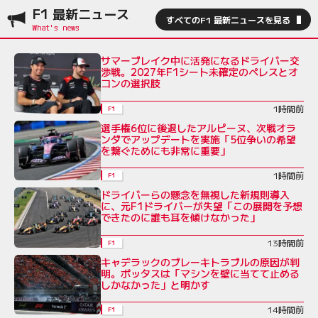
F1 最新ニュース
すべてのF1 最新ニュースを見る
サマーブレイク中に活発になるドライバー交
渉戦。2027年F1シート未確定のペレスとオ
コンの選択肢
1時間前
F1
選手権6位に後退したアルピーヌ、次戦オラ
ンダでアップデートを実施「5位争いの希望
を繋ぐためにも非常に重要」
1時間前
F1
ドライバーらの懸念を無視した新規則導入
に、元F1ドライバーが失望「この展開を予想
できたのに誰も耳を傾けなかった」
13時間前
F1
キャデラックのブレーキトラブルの原因が判
明。ボッタスは「マシンを壁に当てて止める
しかなかった」と明かす
14時間前
F1