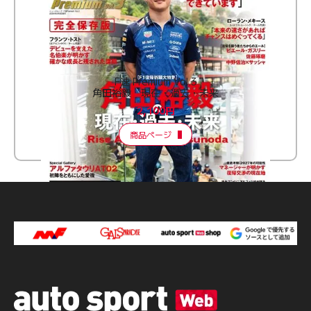
F速 Premium Vol.3
角田裕毅 現在・過去・未来
2,100円
商品ページ