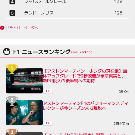
シャルル・ルクレール
138
ランド・ノリス
128
ドライバーページへ
F1 ニュースランキング
【アストンマーティン・ホンダの現在地】車
体アップグレードで2秒改善が示す真実と、
新PU投入の後半戦への期待
08-04
F1
アストンマーティンF1のパフォーマンスディ
レクターが今シーズン末で離脱へ
23時間前
F1