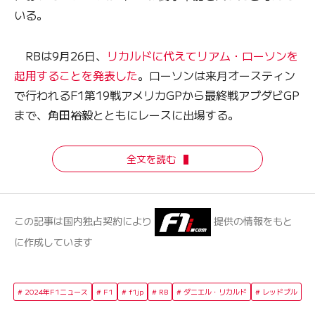
いる。
RBは9月26日、
リカルドに代えてリアム・ローソンを
起用することを発表した
。ローソンは来月オースティン
で行われるF1第19戦アメリカGPから最終戦アブダビGP
まで、角田裕毅とともにレースに出場する。
全文を読む
この記事は国内独占契約により
提供の情報をもと
に作成しています
2024年F1ニュース
F1
f1jp
RB
ダニエル・リカルド
レッドブル