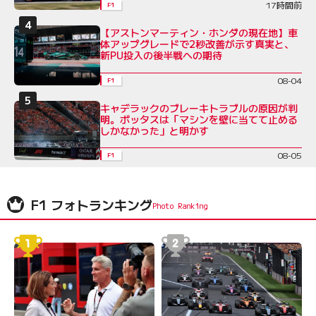
17時間前
F1
【アストンマーティン・ホンダの現在地】車
体アップグレードで2秒改善が示す真実と、
新PU投入の後半戦への期待
08-04
F1
キャデラックのブレーキトラブルの原因が判
明。ボッタスは「マシンを壁に当てて止める
しかなかった」と明かす
08-05
F1
F1 フォトランキング