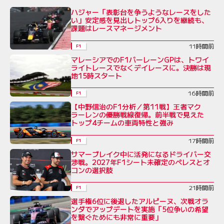
ハジャー「表彰台を争うようなレースをした
い」安定感を見出しトップ6入りを継続も、
課題はレースマネージメント
11時間前
F1
マレーシアでのF1バーレーンGPは、トワイ
ライトレースでなくデイレースに。決勝は現
地15時スタート
16時間前
F1
【中野信治のF1分析／第11戦】王者マク
ラーレンの優勝戦線復帰。前半戦で見えた
トップ4チームの車両特性と強み
17時間前
F1
サマーブレイク中に活発になるドライバー交
渉戦。2027年F1シート未確定のペレスとオ
コンの選択肢
21時間前
F1
選手権6位に後退したアルピーヌ、次戦オラ
ンダでアップデートを実施「5位争いの希望
を繋ぐためにも非常に重要」