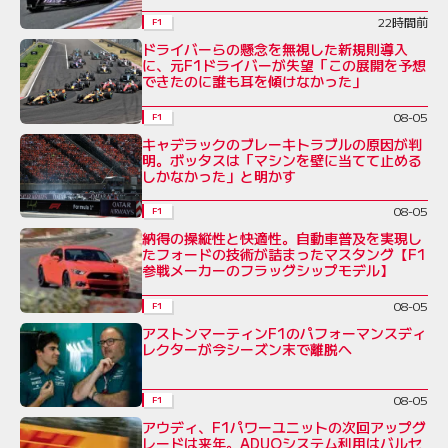
22時間前
F1
ドライバーらの懸念を無視した新規則導入
に、元F1ドライバーが失望「この展開を予想
できたのに誰も耳を傾けなかった」
08-05
F1
キャデラックのブレーキトラブルの原因が判
明。ボッタスは「マシンを壁に当てて止める
しかなかった」と明かす
08-05
F1
納得の操縦性と快適性。自動車普及を実現し
たフォードの技術が詰まったマスタング【F1
参戦メーカーのフラッグシップモデル】
08-05
F1
アストンマーティンF1のパフォーマンスディ
レクターが今シーズン末で離脱へ
08-05
F1
アウディ、F1パワーユニットの次回アップグ
レードは来年。ADUOシステム利用はバルセ