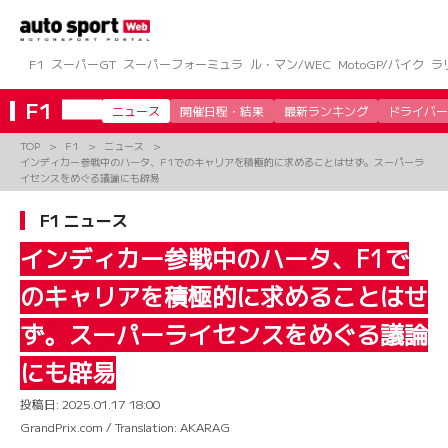
コ
ン
テ
ン
F1
スーパーGT
スーパーフォーミュラ
ル・マン/WEC
MotoGP/バイク
ラ
ツ
へ
F1
ニュース
開催日程・結果
最新ランキング
ドライバー
ス
キ
TOP
F1
ニュース
ッ
インディカー参戦中のハータ、F1でのキャリアを積極的に求めることはせず。スーパーラ
プ
イセンスをめぐる議論にも辟易
F1 ニュース
インディカー参戦中のハータ、F1で
のキャリアを積極的に求めることはせ
ず。スーパーライセンスをめぐる議論
にも辟易
投稿日:
2025.01.17 18:00
GrandPrix.com / Translation: AKARAG