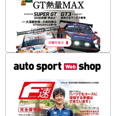
［ SUPER GT 熱闘“再点火”特集 ］
RE:IGNITION
詳細を見る