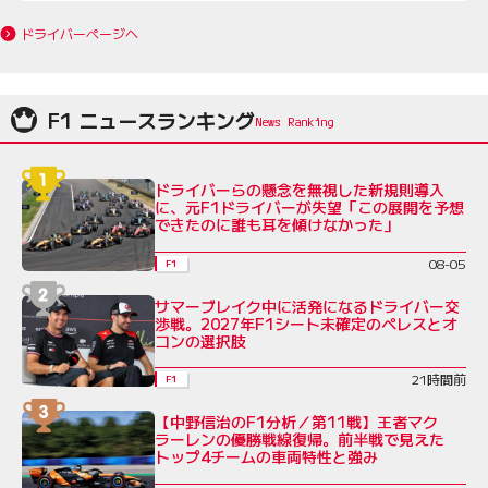
ドライバーページへ
F1 ニュースランキング
ドライバーらの懸念を無視した新規則導入
に、元F1ドライバーが失望「この展開を予想
できたのに誰も耳を傾けなかった」
08-05
F1
サマーブレイク中に活発になるドライバー交
渉戦。2027年F1シート未確定のペレスとオ
コンの選択肢
21時間前
F1
【中野信治のF1分析／第11戦】王者マク
ラーレンの優勝戦線復帰。前半戦で見えた
トップ4チームの車両特性と強み