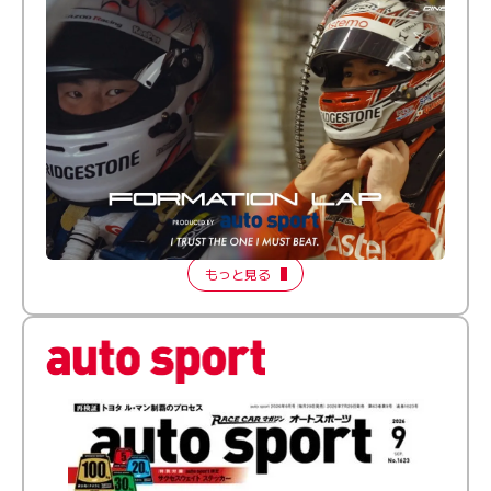
倒す相手を、信じてる。小林利徠斗 × 野村勇斗
【FORMATION LAP Produced by auto sport】
2026 Episode 2
もっと見る