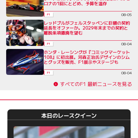
ロナの1回にとどめ、予算を温存
08-05
F1
レッドブルがフェルスタッペンに巨額の契約
延長をオファーか。2029年末までの契約と
離脱条項撤廃を望む
08-04
F1
ホンダ・レーシングが『コミックマーケット
108』に初出展。河森正治氏デザインのシム
とグッズを販売、F1展示やステージも
08-04
F1
すべてのF1 最新ニュースを見る
本日のレースクイーン