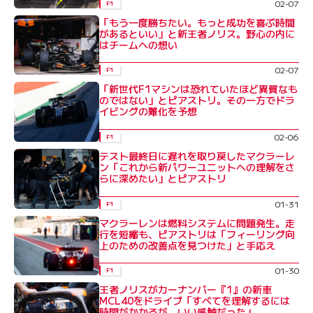
02-07
F1
「もう一度勝ちたい。もっと成功を喜ぶ時間
があるといい」と新王者ノリス。野心の内に
はチームへの想い
02-07
F1
「新世代F1マシンは恐れていたほど異質なも
のではない」とピアストリ。その一方でドラ
イビングの難化を予想
02-06
F1
テスト最終日に遅れを取り戻したマクラーレ
ン「これから新パワーユニットへの理解をさ
らに深めたい」とピアストリ
01-31
F1
マクラーレンは燃料システムに問題発生。走
行を短縮も、ピアストリは「フィーリング向
上のための改善点を見つけた」と手応え
01-30
F1
王者ノリスがカーナンバー『1』の新車
MCL40をドライブ「すべてを理解するには
時間がかかるが、いい感触だった」