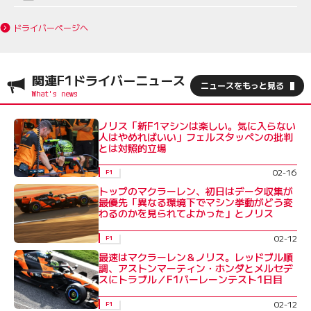
ドライバーページへ
関連F1ドライバーニュース
ニュースをもっと見る
ノリス「新F1マシンは楽しい。気に入らない
人はやめればいい」フェルスタッペンの批判
とは対照的立場
02-16
F1
トップのマクラーレン、初日はデータ収集が
最優先「異なる環境下でマシン挙動がどう変
わるのかを見られてよかった」とノリス
02-12
F1
最速はマクラーレン＆ノリス。レッドブル順
調、アストンマーティン・ホンダとメルセデ
スにトラブル／F1バーレーンテスト1日目
02-12
F1