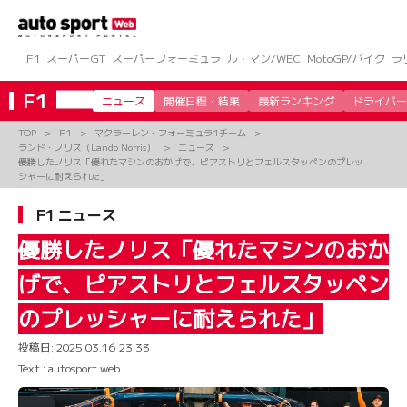
コ
ン
テ
ン
F1
スーパーGT
スーパーフォーミュラ
ル・マン/WEC
MotoGP/バイク
ラ
ツ
へ
F1
ニュース
開催日程・結果
最新ランキング
ドライバー
ス
キ
TOP
F1
マクラーレン・フォーミュラ1チーム
ッ
ランド・ノリス（Lando Norris）
ニュース
プ
優勝したノリス「優れたマシンのおかげで、ピアストリとフェルスタッペンのプレッ
シャーに耐えられた」
F1 ニュース
優勝したノリス「優れたマシンのおか
げで、ピアストリとフェルスタッペン
のプレッシャーに耐えられた」
投稿日:
2025.03.16 23:33
Text : autosport web