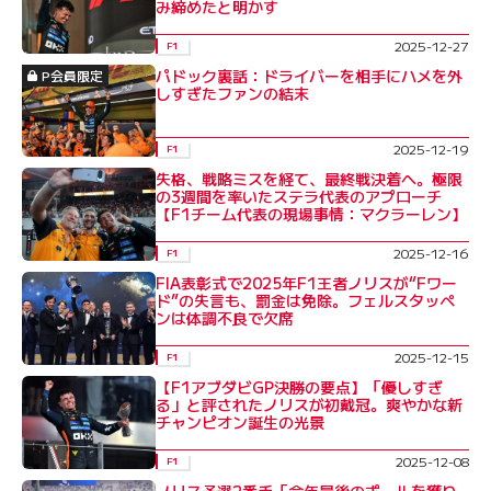
み締めたと明かす
2025-12-27
F1
パドック裏話：ドライバーを相手にハメを外
P会員限定
しすぎたファンの結末
2025-12-19
F1
失格、戦略ミスを経て、最終戦決着へ。極限
の3週間を率いたステラ代表のアプローチ
【F1チーム代表の現場事情：マクラーレン】
2025-12-16
F1
FIA表彰式で2025年F1王者ノリスが“Fワー
ド”の失言も、罰金は免除。フェルスタッペ
ンは体調不良で欠席
2025-12-15
F1
【F1アブダビGP決勝の要点】「優しすぎ
る」と評されたノリスが初戴冠。爽やかな新
チャンピオン誕生の光景
2025-12-08
F1
ノリス予選2番手「今年最後のポールを獲り