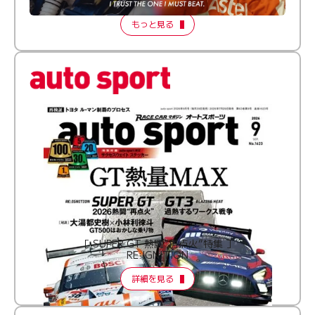
もっと見る
［ SUPER GT 熱闘“再点火”特集 ］
RE:IGNITION
詳細を見る