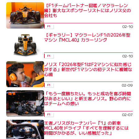
【F1チームパートナー図鑑／マクラーレン
編】膨大なスポンサーリストにはノリス父の
会社も
02-10
F1
【ギャラリー】マクラーレンF1の2026年型
マシン『MCL40』カラーリング
02-10
F1
ノリス「2026年型F1はF2マシンに似た感じ
がする」新世代F1マシンの初テストに複雑な
心境
02-09
F1
「もう一度勝ちたい。もっと成功を喜ぶ時間
があるといい」と新王者ノリス。野心の内に
はチームへの想い
02-07
F1
王者ノリスがカーナンバー『1』の新車
MCL40をドライブ「すべてを理解するには
時間がかかるが、いい感触だった」