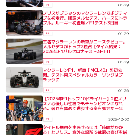
01-29
F1
ノリスがブラックのマクラーレンでポジティ
ブな初走行。順調メルセデス、ハースにトラ
ブル。ルーキー初登場／F1テスト3日目
01-29
F1
王者マクラーレンの新車がコースデビュー。
メルセデスがトップ2独占【タイム結果：
2026年F1バルセロナテスト3日目】
01-29
F1
マクラーレンF1、新車『MCL40』を初公
開。テスト用スペシャルカラーリングはブ
ラックに
01-26
F1
【2025年F1トップ10ドライバー】2位ノリ
ス／心優しい性格でもチャンピオンになれ
る。弱さを認めて進歩する姿を見せた一年
2025-12-30
F1
タイトル獲得を実感するには「時間がかか
る」とノリス。意外な場所で戴冠の喜びを噛