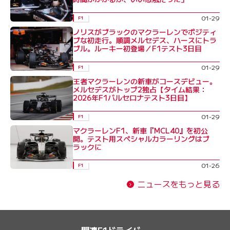
01-29
F1
ノリスがブラックのマクラーレンでポジティ
ブな初走行。順調メルセデス、ハースにトラ
ブル。ルーキー初登場／F1テスト3日目
01-29
F1
王者マクラーレンの新車がコースデビュー。
メルセデスがトップ2独占【タイム結果：
2026年F1バルセロナテスト3日目】
01-29
F1
マクラーレンF1、新車『MCL40』を初公
開。テスト用スペシャルカラーリングはブ
ラックに
01-26
F1
ニュースをもっと見る
関連F1ドライバー