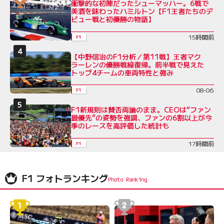
衝撃的な初陣だったシューマッハー。6戦で
美酒を味わったハミルトン【F1王者たちのデ
ビュー戦と初優勝の物語】
15時間前
F1
【中野信治のF1分析／第11戦】王者マク
ラーレンの優勝戦線復帰。前半戦で見えた
トップ4チームの車両特性と強み
08-06
F1
F1新規則は賛否両論のまま。CEOは“ファン
最優先”の姿勢を強調、ファンの6割以上が今
季のレースを高評価した統計も
17時間前
F1
F1 フォトランキング