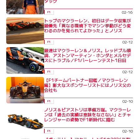
タッグ
02-16
F1
トップのマクラーレン、初日はデータ収集が
最優先「異なる環境下でマシン挙動がどう変
わるのかを見られてよかった」とノリス
02-12
F1
最速はマクラーレン＆ノリス。レッドブル順
調、アストンマーティン・ホンダとメルセデ
スにトラブル／F1バーレーンテスト1日目
02-12
F1
【F1チームパートナー図鑑／マクラーレン
編】膨大なスポンサーリストにはノリス父の
会社も
02-10
F1
ノリス＆ピアストリは準備万端。マクラーレ
ンは「過去の実績は意味をなさない」とチャ
レンジャーの姿勢でF1新時代に臨む
02-10
F1