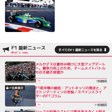
F1 最新ニュース
すべてのF1 最新ニュースを見る
メルセデスは夏休み明けに大型アップデート
へ。競争力向上のため、チームメイトバトル
も引き続き容認か
7時間前
F1
F1前半戦の総括：アントネッリの独走と、ア
P会員限定
ストンマーティンの苦悩／スペイン人ライ
ターのF1コラム
11時間前
F1
ハースの旧車テストには昨年を大きく上回る