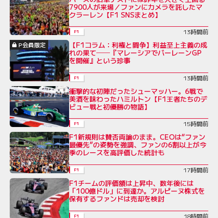
7900人が来場／ファンにカメラを託したマ
クラーレン【F1 SNSまとめ】
13時間前
F1
【F1コラム：利権と闘争】利益至上主義の成
P会員限定
れの果て──『マレーシアでバーレーンGP
を開催』という珍事
13時間前
F1
衝撃的な初陣だったシューマッハー。6戦で
美酒を味わったハミルトン【F1王者たちのデ
ビュー戦と初優勝の物語】
15時間前
F1
F1新規則は賛否両論のまま。CEOは“ファン
最優先”の姿勢を強調、ファンの6割以上が今
季のレースを高評価した統計も
17時間前
F1
F1チームの評価額は上昇中、数年後には
「100億ドル」に到達か。アルピーヌ株式を
保有するファンドは売却を検討
18時間前
F1