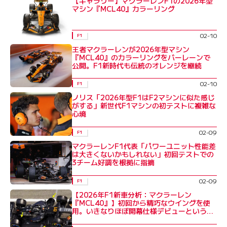
【ギャラリー】マクラーレンF1の2026年型
マシン『MCL40』カラーリング
02-10
F1
王者マクラーレンが2026年型マシン
『MCL40』のカラーリングをバーレーンで
公開。F1新時代も伝統のオレンジを継続
02-10
F1
ノリス「2026年型F1はF2マシンに似た感じ
がする」新世代F1マシンの初テストに複雑な
心境
02-09
F1
マクラーレンF1代表「パワーユニット性能差
は大きくないかもしれない」初回テストでの
3チーム好調を根拠に指摘
02-09
F1
【2026年F1新車分析：マクラーレン
『MCL40』】初回から精巧なウイングを使
用。いきなりほぼ開幕仕様デビューという独
自路線の王者