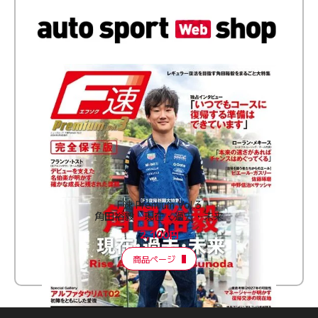
F速 Premium Vol.3
角田裕毅 現在・過去・未来
2,100円
商品ページ