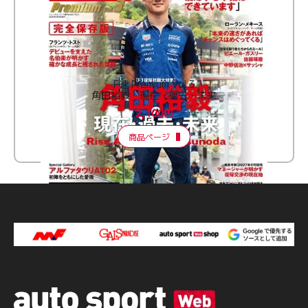
F速 Premium Vol.3
角田裕毅 現在・過去・未来
2,100円
商品ページ