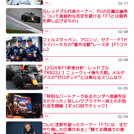
02-11
F1
元レッドブル代表ホーナー、PUの圧縮比論争
について直接的な否定を避ける「F1とは限界
を押し広げるもの」
02-08
F1
フェルスタッペン、アロンソ、セナ──F1ド
ライバーたちの“番外活動”レース史【F1コラ
ム】
02-08
F1
【2026年F1新車分析：レッドブル
『RB22』】ニューウェイ後も大胆。メルセ
デスの“ゼロポッド”とは異なるスリムなサイ
ドポッド
02-05
F1
「特別なパートナーであるホンダへ感謝を伝
えたかった」珍しいサプライヤー同士のお別
れ会を開催【ギョロ目でチェック】
02-04
F1
ついに沈黙を破ったホーナー「F1には、まだ
やり残した仕事がある」“勝てる環境での復
帰”に意欲的