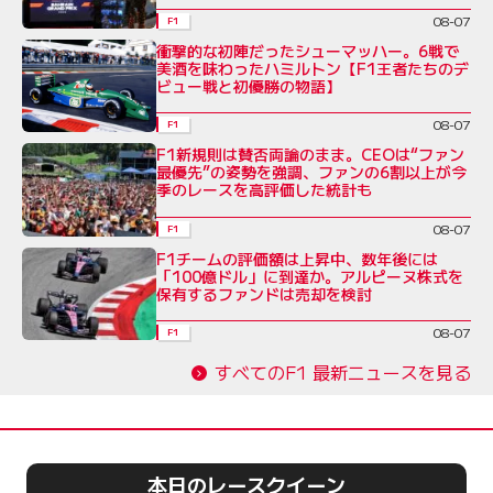
08-07
F1
衝撃的な初陣だったシューマッハー。6戦で
美酒を味わったハミルトン【F1王者たちのデ
ビュー戦と初優勝の物語】
08-07
F1
F1新規則は賛否両論のまま。CEOは“ファン
最優先”の姿勢を強調、ファンの6割以上が今
季のレースを高評価した統計も
08-07
F1
F1チームの評価額は上昇中、数年後には
「100億ドル」に到達か。アルピーヌ株式を
保有するファンドは売却を検討
08-07
F1
すべてのF1 最新ニュースを見る
本日のレースクイーン