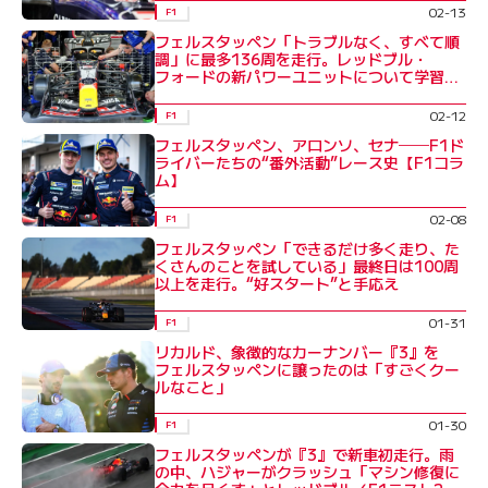
02-13
F1
フェルスタッペン「トラブルなく、すべて順
調」に最多136周を走行。レッドブル・
フォードの新パワーユニットについて学習重
ねる
02-12
F1
フェルスタッペン、アロンソ、セナ──F1ド
ライバーたちの“番外活動”レース史【F1コラ
ム】
02-08
F1
フェルスタッペン「できるだけ多く走り、た
くさんのことを試している」最終日は100周
以上を走行。“好スタート”と手応え
01-31
F1
リカルド、象徴的なカーナンバー『3』を
フェルスタッペンに譲ったのは「すごくクー
ルなこと」
01-30
F1
フェルスタッペンが『3』で新車初走行。雨
の中、ハジャーがクラッシュ「マシン修復に