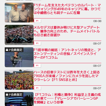
F1チームを支えた大ベテランのルパート・マ
ンウォリングが49年のキャリアに幕。かつて
は中嶋悟らとも同チームに在籍
08-08
F1
メルセデスは夏休み明けに大型アップデート
へ。競争力向上のため、チームメイトバトル
も引き続き容認か
08-07
F1
F1前半戦の総括：アントネッリの独走と、ア
P会員限定
ストンマーティンの苦悩／スペイン人ライ
ターのF1コラム
08-07
F1
ハースの旧車テストには昨年を大きく上回る
7900人が来場／ファンにカメラを託したマ
クラーレン【F1 SNSまとめ】
08-07
F1
【F1コラム：利権と闘争】利益至上主義の成
P会員限定
れの果て──『マレーシアでバーレーンGP
を開催』という珍事