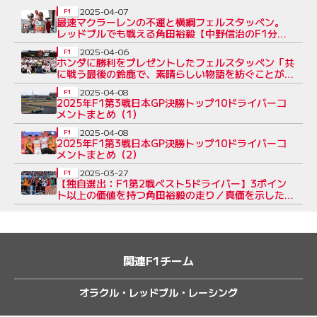
2025-04-07
F1
最速マクラーレンの不運と横綱フェルスタッペン。
レッドブルでも戦える角田裕毅【中野信治のF1分析
／日本GP特別編2】
2025-04-06
F1
ホンダに勝利をプレゼントしたフェルスタッペン「共
に戦う最後の鈴鹿で、素晴らしい物語を紡ぐことがで
きた」
2025-04-08
F1
2025年F1第3戦日本GP決勝トップ10ドライバーコ
メントまとめ（1）
2025-04-08
F1
2025年F1第3戦日本GP決勝トップ10ドライバーコ
メントまとめ（2）
2025-03-27
F1
【独自選出：F1第2戦ベスト5ドライバー】3ポイン
ト以上の価値を持つ角田裕毅の走り／真価を示したハ
ミルトン
関連F1チーム
オラクル・レッドブル・レーシング