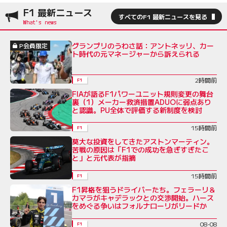
F1 最新ニュース
すべてのF1 最新ニュースを見る
グランプリのうわさ話：アントネッリ、カー
P会員限定
ト時代の元マネージャーから訴えられる
2時間前
F1
FIAが語るF1パワーユニット規則変更の舞台
裏（1）メーカー救済措置ADUOに弱点あり
と認識。PU全体で評価する新制度を検討
15時間前
F1
莫大な投資をしてきたアストンマーティン。
苦戦の原因は「F1での成功を急ぎすぎたこ
と」と元代表が指摘
15時間前
F1
F1昇格を狙うドライバーたち。フェラーリ＆
カマラがキャデラックとの交渉開始。ハース
をめぐる争いはフォルナローリがリードか
08-08
F1