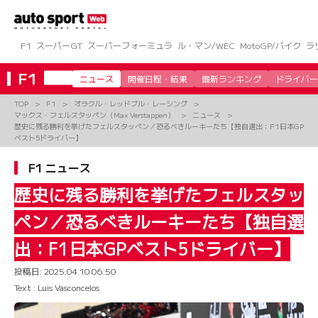
コ
ン
テ
ン
F1
スーパーGT
スーパーフォーミュラ
ル・マン/WEC
MotoGP/バイク
ラ
ツ
へ
F1
ニュース
開催日程・結果
最新ランキング
ドライバー
ス
キ
TOP
F1
オラクル・レッドブル・レーシング
ッ
マックス・フェルスタッペン（Max Verstappen）
ニュース
プ
歴史に残る勝利を挙げたフェルスタッペン／恐るべきルーキーたち【独自選出：F1日本GP
ベスト5ドライバー】
F1 ニュース
歴史に残る勝利を挙げたフェルスタッ
ペン／恐るべきルーキーたち【独自選
出：F1日本GPベスト5ドライバー】
投稿日:
2025.04.10 06:50
Text : Luis Vasconcelos