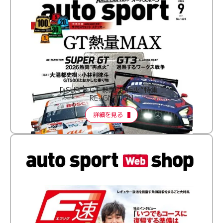
［ SUPER GT 熱闘“再点火”特集 ］
RE:IGNITION
詳細を見る