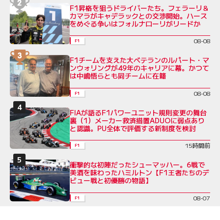
F1昇格を狙うドライバーたち。フェラーリ＆
カマラがキャデラックとの交渉開始。ハース
をめぐる争いはフォルナローリがリードか
08-08
F1
F1チームを支えた大ベテランのルパート・マ
ンウォリングが49年のキャリアに幕。かつて
は中嶋悟らとも同チームに在籍
08-08
F1
FIAが語るF1パワーユニット規則変更の舞台
裏（1）メーカー救済措置ADUOに弱点あり
と認識。PU全体で評価する新制度を検討
15時間前
F1
衝撃的な初陣だったシューマッハー。6戦で
美酒を味わったハミルトン【F1王者たちのデ
ビュー戦と初優勝の物語】
08-07
F1