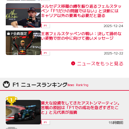
メルセデス移籍の噂を振り返るフェルスタッ
ペン「F1だけの問題ではない」と決断には
キャリア以外の要素も必要だと語る
2025-12-24
F1
王者フェルスタッペンの戦い：決して諦めな
P会員限定
い姿勢で世の中に向けて強いメッセージ
2025-12-22
F1
ニュースをもっと見る
F1 ニュースランキング
莫大な投資をしてきたアストンマーティン。
苦戦の原因は「F1での成功を急ぎすぎたこ
と」と元代表が指摘
15時間前
F1