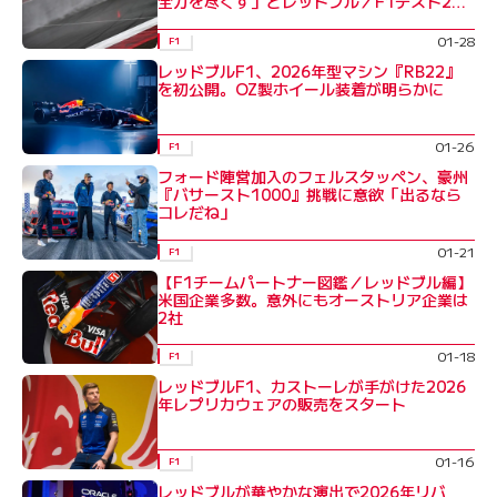
全力を尽くす」とレッドブル／F1テスト2日
目
01-28
F1
レッドブルF1、2026年型マシン『RB22』
を初公開。OZ製ホイール装着が明らかに
01-26
F1
フォード陣営加入のフェルスタッペン、豪州
『バサースト1000』挑戦に意欲「出るなら
コレだね」
01-21
F1
【F1チームパートナー図鑑／レッドブル編】
米国企業多数。意外にもオーストリア企業は
2社
01-18
F1
レッドブルF1、カストーレが手がけた2026
年レプリカウェアの販売をスタート
01-16
F1
レッドブルが華やかな演出で2026年リバ