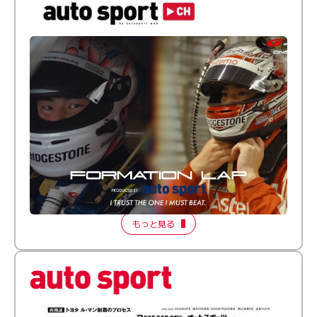
倒す相手を、信じてる。小林利徠斗 × 野村勇斗
【FORMATION LAP Produced by auto sport】
2026 Episode 2
もっと見る