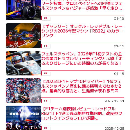
リーを披露。グロスペイントへの回帰にフェ
ルスタッペン＆ハジャーが感激「早く走りた
い」
01-16
F1
【ギャラリー】オラクル・レッドブル・レー
シングの2026年型マシン『RB22』のカラー
リング
01-16
F1
フェルスタッペン、2026年F1初テストの主
な作業はトラブルシューティングと示唆「走
るよりガレージにいる時間の方が長くなる」
01-15
F1
【2025年F1トップ10ドライバー】1位フェ
ルスタッペン／歴史に残る勝利までわずか2
点。驚異的な底力と、生涯悔やまれるミス
2025-12-31
F1
【F1チーム別技術レビュー：レッドブル
RB21】F1史に残る劇的な挽回劇。改良型フ
ロントウイング＆フロアが鍵に
2025-12-28
F1