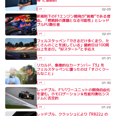
02-03
F1
新規則下のF1エンジン開発が“挑戦”である理
由。「燃焼時の課題となる可能性」とレッド
ブルPU責任者
02-01
F1
フェルスタッペン「できるだけ多く走り、た
くさんのことを試している」最終日は100周
以上を走行。“好スタート”と手応え
01-31
F1
リカルド、象徴的なカーナンバー『3』を
フェルスタッペンに譲ったのは「すごくクー
ルなこと」
01-30
F1
レッドブル、F1パワーユニットの開発自由化
を望む。ホモロゲーション＆性能均衡化シス
テムに否定的
01-29
F1
レッドブル、クラッシュにより『RB22』の