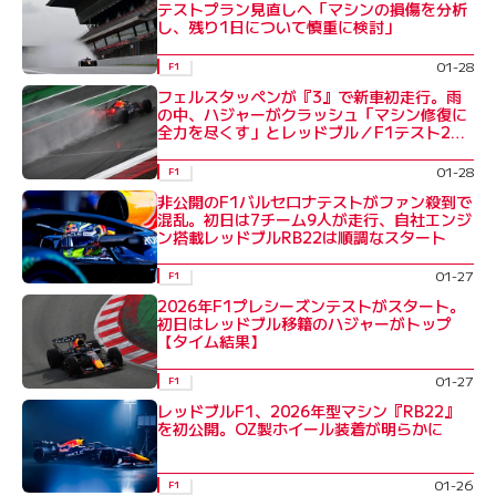
テストプラン見直しへ「マシンの損傷を分析
し、残り1日について慎重に検討」
01-28
F1
フェルスタッペンが『3』で新車初走行。雨
の中、ハジャーがクラッシュ「マシン修復に
全力を尽くす」とレッドブル／F1テスト2日
目
01-28
F1
非公開のF1バルセロナテストがファン殺到で
混乱。初日は7チーム9人が走行、自社エンジ
ン搭載レッドブルRB22は順調なスタート
01-27
F1
2026年F1プレシーズンテストがスタート。
初日はレッドブル移籍のハジャーがトップ
【タイム結果】
01-27
F1
レッドブルF1、2026年型マシン『RB22』
を初公開。OZ製ホイール装着が明らかに
01-26
F1