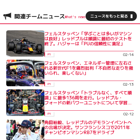
関連チームニュース
ニュースをもっと見る
フェルスタッペン「学ぶことは多いがマシン
は良好」レッドブルは順調に最初のテストを
終了。ハジャーは「PUの信頼性に満足」
02-14
F1
フェルスタッペン、エネルギー管理に左右さ
れる新世代F1を痛烈批判「不自然な走りを強
いられ、楽しくない」
02-13
F1
フェルスタッペン「トラブルなく、すべて順
調」に最多136周を走行。レッドブル・
フォードの新パワーユニットについて学習重
ねる
02-12
F1
角田裕毅、レッドブルのデモランイベントへ
の出場が決定。サンフランシスコで2011年
チャンピオンマシンRB7をドライブ