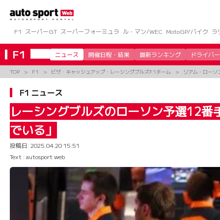
コ
ン
テ
ン
F1
スーパーGT
スーパーフォーミュラ
ル・マン/WEC
MotoGP/バイク
ラ
ツ
へ
F1
ニュース
開催日程・結果
最新ランキング
ドライバー
ス
キ
TOP
F1
ビザ・キャッシュアップ・レーシングブルズF1チーム
リアム・ローソン（
ッ
プ
F1 ニュース
レーシングブルズのローソン予選12番
でいる」
投稿日:
2025.04.20 15:51
Text : autosport web