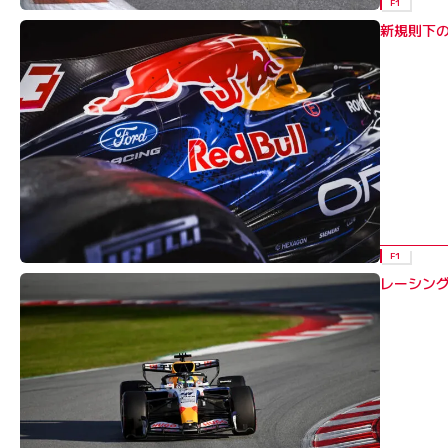
F1
新規則下の
F1
レーシン