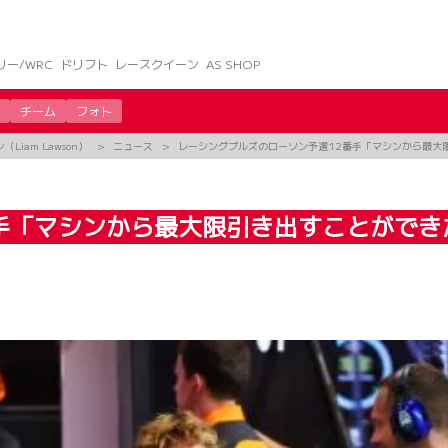
リー/WRC
ドリフト
レースクイーン
AS SHOP
チーム
フォト
Liam Lawson）
ニュース
レーシングブルズのローソン予選12番手「マシンから最大
手「マシンから最大限引き出すことができ