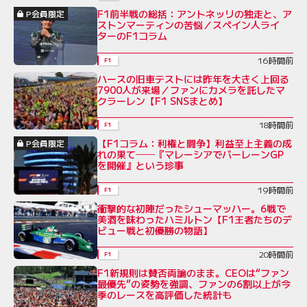
F1前半戦の総括：アントネッリの独走と、ア
P会員限定
ストンマーティンの苦悩／スペイン人ライ
ターのF1コラム
16時間前
F1
ハースの旧車テストには昨年を大きく上回る
7900人が来場／ファンにカメラを託したマ
クラーレン【F1 SNSまとめ】
18時間前
F1
【F1コラム：利権と闘争】利益至上主義の成
P会員限定
れの果て──『マレーシアでバーレーンGP
を開催』という珍事
19時間前
F1
衝撃的な初陣だったシューマッハー。6戦で
美酒を味わったハミルトン【F1王者たちのデ
ビュー戦と初優勝の物語】
20時間前
F1
F1新規則は賛否両論のまま。CEOは“ファン
最優先”の姿勢を強調、ファンの6割以上が今
季のレースを高評価した統計も