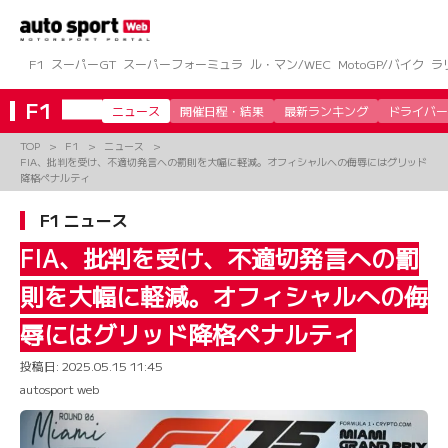
コ
ン
テ
ン
F1
スーパーGT
スーパーフォーミュラ
ル・マン/WEC
MotoGP/バイク
ラ
ツ
へ
F1
ニュース
開催日程・結果
最新ランキング
ドライバー
ス
キ
TOP
F1
ニュース
ッ
FIA、批判を受け、不適切発言への罰則を大幅に軽減。オフィシャルへの侮辱にはグリッド
プ
降格ペナルティ
F1 ニュース
FIA、批判を受け、不適切発言への罰
則を大幅に軽減。オフィシャルへの侮
辱にはグリッド降格ペナルティ
投稿日:
2025.05.15 11:45
autosport web