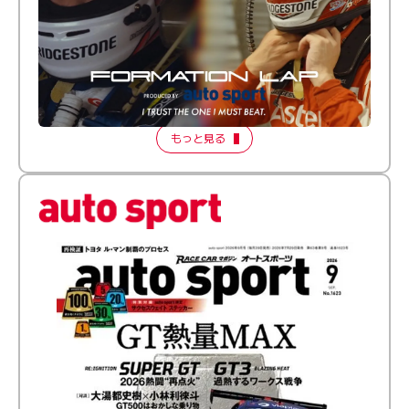
倒す相手を、信じてる。小林利徠斗 × 野村勇斗
【FORMATION LAP Produced by auto sport】
2026 Episode 2
もっと見る