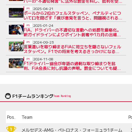
バーの“不適切発言”に法外な罰金を科し、批判を受け
る
2025-04-21
F1
ポールから2位のフェルスタッペン、ペナルティにつ
いて口を閉ざす「僕が意見を言うと、問題視されるか
ら」
2025-01-24
F1
FIA、ドライバーの不適切な言動への処罰を厳格化。
新ガイドラインによりポイント剥奪や1カ月の出場停
止の可能性も
2024-09-23
F1
言葉遣いを取り締まるFIAに苛立ちを隠さないフェル
スタッペン。F1での将来を考えるきっかけになると
明言
2024-11-08
F1
F1ドライバー協会が卑語の過剰な取り締まりを批
判、FIA会長に対し抗議の声明。罰金についても疑問
を呈する
F1チームランキング
Team Ranking
Pos.
Team
P
メルセデス-AMG・ペトロナス・フォーミュラ1チーム