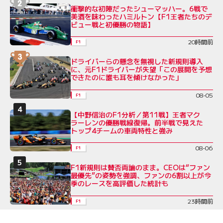
衝撃的な初陣だったシューマッハー。6戦で
美酒を味わったハミルトン【F1王者たちのデ
ビュー戦と初優勝の物語】
20時間前
F1
ドライバーらの懸念を無視した新規則導入
に、元F1ドライバーが失望「この展開を予想
できたのに誰も耳を傾けなかった」
08-05
F1
【中野信治のF1分析／第11戦】王者マク
ラーレンの優勝戦線復帰。前半戦で見えた
トップ4チームの車両特性と強み
08-06
F1
F1新規則は賛否両論のまま。CEOは“ファン
最優先”の姿勢を強調、ファンの6割以上が今
季のレースを高評価した統計も
23時間前
F1