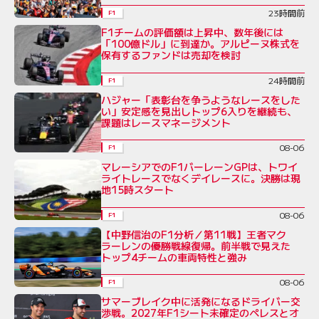
23時間前
F1
F1チームの評価額は上昇中、数年後には
「100億ドル」に到達か。アルピーヌ株式を
保有するファンドは売却を検討
24時間前
F1
ハジャー「表彰台を争うようなレースをした
い」安定感を見出しトップ6入りを継続も、
課題はレースマネージメント
08-06
F1
マレーシアでのF1バーレーンGPは、トワイ
ライトレースでなくデイレースに。決勝は現
地15時スタート
08-06
F1
【中野信治のF1分析／第11戦】王者マク
ラーレンの優勝戦線復帰。前半戦で見えた
トップ4チームの車両特性と強み
08-06
F1
サマーブレイク中に活発になるドライバー交
渉戦。2027年F1シート未確定のペレスとオ