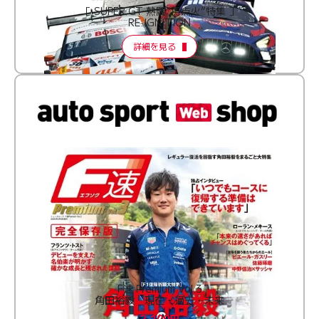
［ SUPER GT 熱闘“再点火”特集 ］
RE:IGNITION
詳細を見る
F速 Premium Vol.3
角田裕毅 現在・過去・未来
2,100円