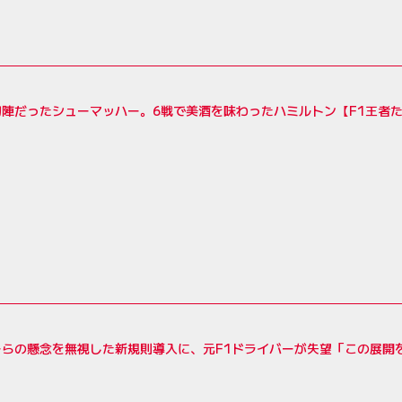
初陣だったシューマッハー。6戦で美酒を味わったハミルトン【F1王者
ーらの懸念を無視した新規則導入に、元F1ドライバーが失望「この展開