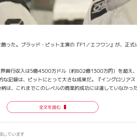
飾った。ブラッド・ピット主演の『F1／エフワン』が、正式
行収入は5億4500万ドル（約802億1300万円）を超え、
画期的な記録は、ピットにとって大きな成果だ。『イングロリア
役柄は、これまでこのレベルの商業的成功には達していなかっ
全文を読む
成しています