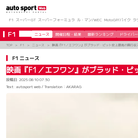
コ
ン
テ
ン
F1
スーパーGT
スーパーフォーミュラ
ル・マン/WEC
MotoGP/バイク
ラ
ツ
へ
F1
ニュース
開催日程・結果
最新ランキング
ドライバー
ス
キ
TOP
F1
ニュース
映画『F1／エフワン』がブラッド・ピット史上最高の興行収入
ッ
プ
F1 ニュース
映画『F1／エフワン』がブラッド・ピ
投稿日:
2025.08.10 07:30
Text : autosport web / Translation：AKARAG