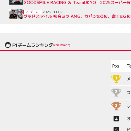
GOODSMILE RACING ＆ TeamUKYO 2025スー
2025-08-02
スーパーGT
グッドスマイル 初音ミク AMG、セパンの3位、富士の
F1チームランキング
Team Ranking
Pos.
T
メ
ス
マ
オ
ビ