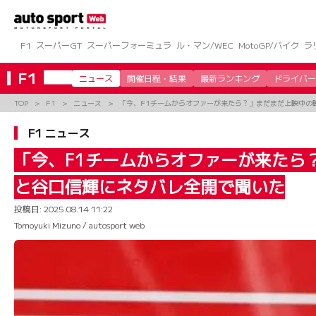
コ
ン
テ
ン
F1
スーパーGT
スーパーフォーミュラ
ル・マン/WEC
MotoGP/バイク
ラ
ツ
へ
F1
ニュース
開催日程・結果
最新ランキング
ドライバー
ス
キ
TOP
F1
ニュース
「今、F1チームからオファーが来たら？」まだまだ上映中の
ッ
プ
F1 ニュース
「今、F1チームからオファーが来たら
と谷口信輝にネタバレ全開で聞いた
投稿日:
2025.08.14 11:22
Tomoyuki Mizuno / autosport web