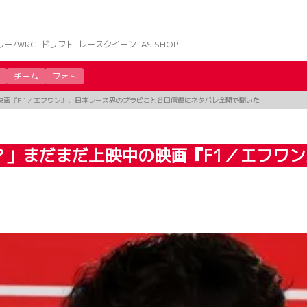
リー/WRC
ドリフト
レースクイーン
AS SHOP
チーム
フォト
映画『F1／エフワン』、日本レース界のブラピこと谷口信輝にネタバレ全開で聞いた
？」まだまだ上映中の映画『F1／エフワ