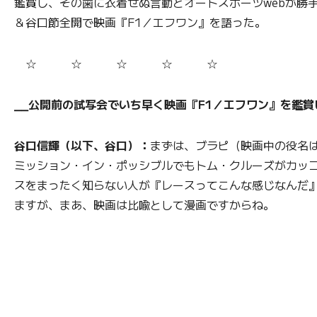
鑑賞し、その歯に衣着せぬ言動とオートスポーツwebが勝
＆谷口節全開で映画『F1／エフワン』を語った。
☆ ☆ ☆ ☆ ☆
⎯⎯公開前の試写会でいち早く映画『F1／エフワン』を鑑
谷口信輝（以下、谷口）：
まずは、ブラピ（映画中の役名
ミッション・イン・ポッシブルでもトム・クルーズがカッ
スをまったく知らない人が『レースってこんな感じなんだ
ますが、まあ、映画は比喩として漫画ですからね。