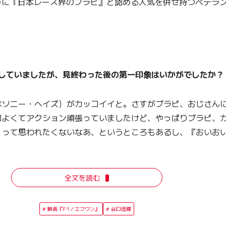
手に『日本レース界のブラビ』と認める人気を併せ持つベテラ
賞していましたが、見終わった後の第一印象はいかがでしたか？
はソニー・ヘイズ）がカッコイイと。さすがブラピ、おじさん
コよくてアクション頑張っていましたけど、やっぱりブラピ、
』って思われたくないなあ、というところもあるし、『おいお
全文を読む
映画『F1／エフワン』
谷口信輝