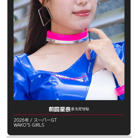
前田星奈
まえだせな
2026年 / スーパーGT
WAKO'S GIRLS