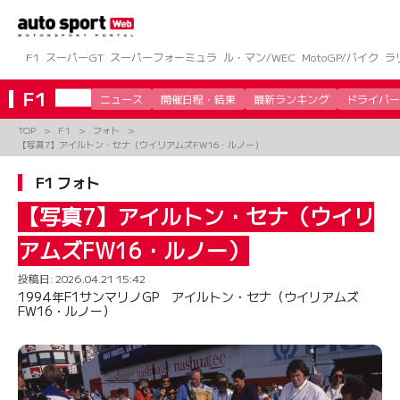
コ
ン
テ
ン
F1
スーパーGT
スーパーフォーミュラ
ル・マン/WEC
MotoGP/バイク
ラ
ツ
へ
F1
ニュース
開催日程・結果
最新ランキング
ドライバー
ス
キ
TOP
F1
フォト
ッ
【写真7】アイルトン・セナ（ウイリアムズFW16・ルノー）
プ
F1 フォト
【写真7】アイルトン・セナ（ウイリ
アムズFW16・ルノー）
投稿日:
2026.04.21 15:42
1994年F1サンマリノGP アイルトン・セナ（ウイリアムズ
FW16・ルノー）