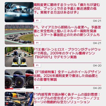
規則変更に期待するラッセル「僕たちが望む
のは、プッシュできる予選と接近速度の低
下。実現する方法はあるはず」
04-21
F1
F1、マイアミから即時ルール変更へ。予選改
善と安全性向上狙いエネルギー規則を見直
し。スタート事故防止のための新システムも
04-21
F1
F1王者バトンとロス・ブラウンがグッドウッ
ドで再会。2009年のタイトル獲得マシン
『BGP001』でデモラン実施
04-20
F1
【F1技術特集】全チームのホイールデザイン
比較。2026年規則変更で復活した自由度と
その影響を解説
04-20
F1
F1内部写真で読み解く各チームの設計思想：
レッドブルの空冷式インタークーラー／フェ
ラーリの独創的な空力ソリューション