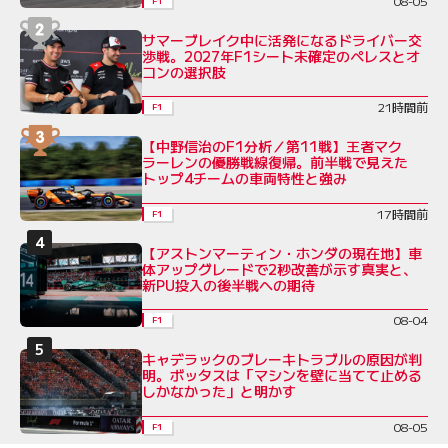
08-05
F1
サマーブレイク中に活発になるドライバー交
渉戦。2027年F1シート未確定のペレスとオ
コンの選択肢
21時間前
F1
【中野信治のF1分析／第11戦】王者マク
ラーレンの優勝戦線復帰。前半戦で見えた
トップ4チームの車両特性と強み
17時間前
F1
【アストンマーティン・ホンダの現在地】車
体アップグレードで2秒改善が示す真実と、
新PU投入の後半戦への期待
08-04
F1
キャデラックのブレーキトラブルの原因が判
明。ボッタスは「マシンを壁に当てて止める
しかなかった」と明かす
08-05
F1