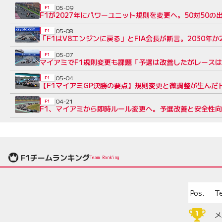
05-09
F1
F1が2027年にパワーユニット規則を変更へ。50対50
05-08
F1
「F1はV8エンジンに戻る」とFIA会長が断言。2030年
05-07
F1
マイアミでF1規則変更も課題「予選は改善したがレース
05-04
F1
【F1マイアミGP決勝の要点】規則変更と微調整が生んだ
04-21
F1
F1、マイアミから即時ルール変更へ。予選改善と安全性
F1チームランキング
Team Ranking
Pos.
T
メ