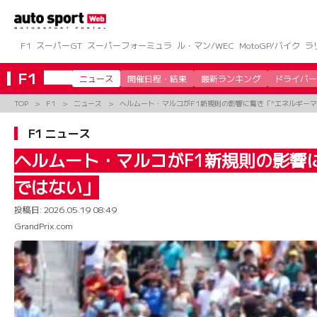
コ
ン
テ
ン
F1
スーパーGT
スーパーフォーミュラ
ル・マン/WEC
MotoGP/バイク
ラ
ツ
へ
F1
ニュース
開催日程・結果
最新ランキング
ドライバー
ス
キ
TOP
F1
ニュース
ヘルムート・マルコがF1新規則の影響に驚き「“エネルギーマ
ッ
プ
F1 ニュース
ヘルムート・マルコがF1新規則の影響
ではない」
投稿日:
2026.05.19 08:49
GrandPrix.com