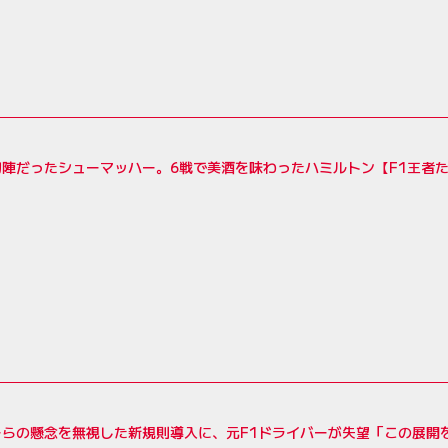
初陣だったシューマッハー。6戦で美酒を味わったハミルトン【F1王者
ーらの懸念を無視した新規則導入に、元F1ドライバーが失望「この展開