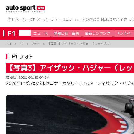
コ
ン
テ
ン
F1
スーパーGT
スーパーフォーミュラ
ル・マン/WEC
MotoGP/バイク
ラ
ツ
へ
F1
ニュース
開催日程・結果
最新ランキング
ドライバー
ス
キ
TOP
F1
フォト
【写真3】アイザック・ハジャー（レッドブル）
ッ
プ
F1 フォト
【写真3】アイザック・ハジャー（レッ
投稿日:
2026.06.15 01:24
2026年F1第7戦バルセロナ・カタルーニャGP アイザック・ハジ