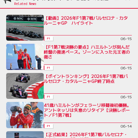
【動画】2026年F1第7戦バルセロナ・カタ
ルーニャGP ハイライト
06-15
F1
【F1第7戦決勝の要点】ハミルトンが刻んだ
終盤の強速ペース。ゾーンに入った元王者の
強さ
06-15
F1
【ポイントランキング】2026年F1第7戦バ
ルセロナ・カタルーニャGP終了時点
06-15
F1
41歳ハミルトンがフェラーリ移籍後初優勝。
アントネッリは失意のリタイア【決勝レポー
ト／F1第7戦】
06-14
F1
【正式結果】2026年F1第7戦バルセロナ・