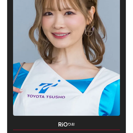
RiO
りお