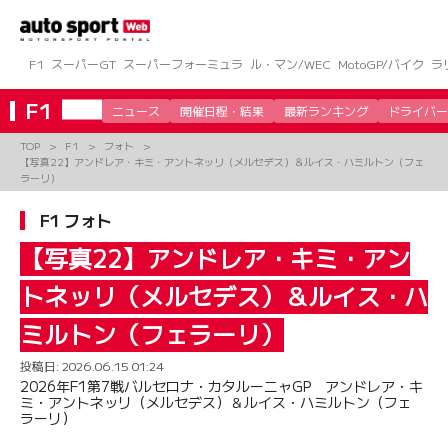
コ
ン
テ
ン
F1
スーパーGT
スーパーフォーミュラ
ル・マン/WEC
MotoGP/バイク
ラ
ツ
へ
F1
ニュース
開催日程・結果
最新ランキング
ドライバー
ス
キ
TOP
F1
フォト
ッ
【写真22】アンドレア・キミ・アントネッリ（メルセデス）＆ルイス・ハミルトン（フェ
プ
ラーリ）
F1 フォト
【写真22】アンドレア・キミ・アン
トネッリ（メルセデス）＆ルイス・ハ
ミルトン（フェラーリ）
投稿日:
2026.06.15 01:24
2026年F1第7戦バルセロナ・カタルーニャGP アンドレア・キ
ミ・アントネッリ（メルセデス）＆ルイス・ハミルトン（フェ
ラーリ）