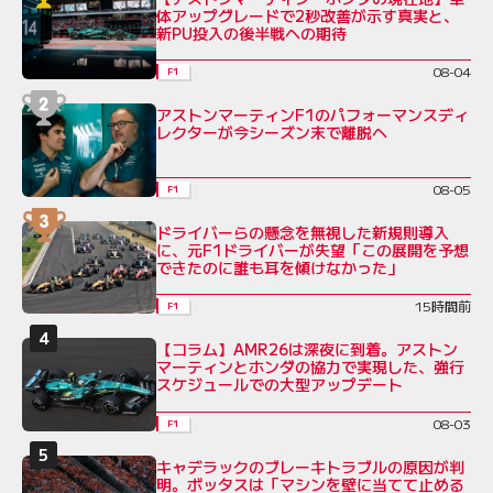
体アップグレードで2秒改善が示す真実と、
新PU投入の後半戦への期待
08-04
F1
アストンマーティンF1のパフォーマンスディ
レクターが今シーズン末で離脱へ
08-05
F1
ドライバーらの懸念を無視した新規則導入
に、元F1ドライバーが失望「この展開を予想
できたのに誰も耳を傾けなかった」
15時間前
F1
【コラム】AMR26は深夜に到着。アストン
マーティンとホンダの協力で実現した、強行
スケジュールでの大型アップデート
08-03
F1
キャデラックのブレーキトラブルの原因が判
明。ボッタスは「マシンを壁に当てて止める