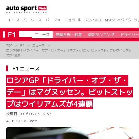
コ
ン
テ
ン
F1
スーパーGT
スーパーフォーミュラ
ル・マン/WEC
MotoGP/バイク
ラ
ツ
へ
F1
ニュース
開催日程・結果
最新ランキング
ドライバー
ス
キ
TOP
F1
ニュース
ッ
ロシアGP「ドライバー・オブ・ザ・デー」はマグヌッセン。ピットストップはウイリアム
プ
ズが4連覇
F1 ニュース
ロシアGP「ドライバー・オブ・ザ・
デー」はマグヌッセン。ピットストッ
プはウイリアムズが4連覇
投稿日:
2016.05.03 19:37
AUTOSPORT web