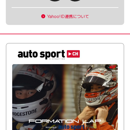
Yahoo!ID連携について
倒す相手を、信じてる。小林利徠斗 × 野村勇斗
【FORMATION LAP Produced by auto sport】