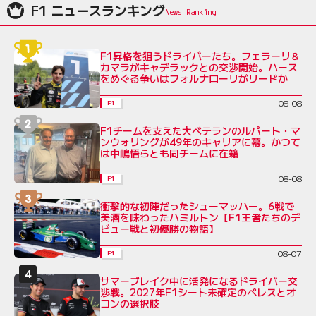
F1 ニュースランキング
F1昇格を狙うドライバーたち。フェラーリ＆
カマラがキャデラックとの交渉開始。ハース
をめぐる争いはフォルナローリがリードか
08-08
F1
F1チームを支えた大ベテランのルパート・マ
ンウォリングが49年のキャリアに幕。かつて
は中嶋悟らとも同チームに在籍
08-08
F1
衝撃的な初陣だったシューマッハー。6戦で
美酒を味わったハミルトン【F1王者たちのデ
ビュー戦と初優勝の物語】
08-07
F1
サマーブレイク中に活発になるドライバー交
渉戦。2027年F1シート未確定のペレスとオ
コンの選択肢