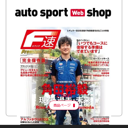
F速 Premium Vol.3
角田裕毅 現在・過去・未来
2,100円
商品ページ