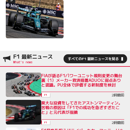
F1 最新ニュース
すべてのF1 最新ニュースを見る
FIAが語るF1パワーユニット規則変更の舞台
裏（1）メーカー救済措置ADUOに弱点あり
と認識。PU全体で評価する新制度を検討
2時間前
F1
莫大な投資をしてきたアストンマーティン。
苦戦の原因は「F1での成功を急ぎすぎたこ
と」と元代表が指摘
2時間前
F1