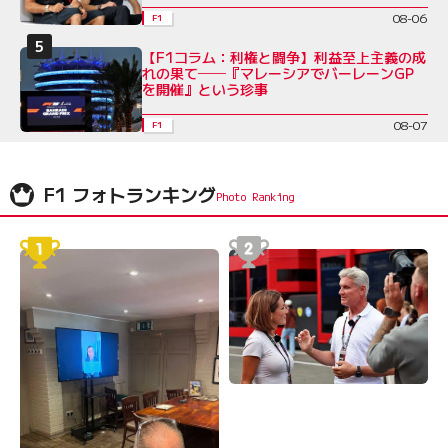
08-06
F1
【F1コラム：利権と闘争】利益至上主義の成
れの果て──『マレーシアでバーレーンGP
を開催』という珍事
08-07
F1
F1 フォトランキング