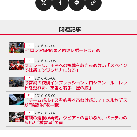
関連記事
2016-05-02
F1
F1ロシアGP結果／現地レポートまとめ
2016-05-03
F1
フェラーリ、王座への挑戦をあきらめない「スペイン
では新エンジンが力になる」
2016-05-02
F1
今宮純の決勝インプレッション：ロシアン・ルーレッ
トを逃れた、王者と若手「匠の技」
2016-05-02
F1
「チームがルイスを妨害するわけがない」メルセデス
が“陰謀説”を一蹴
2016-05-02
F1
前戦の遺恨が再燃。クビアトの言いぶん、ベッテルの
反応と“被害者”の声