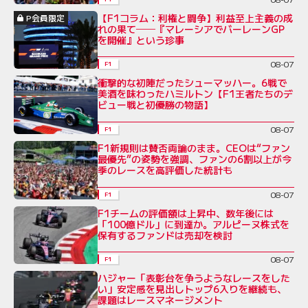
【F1コラム：利権と闘争】利益至上主義の成
P会員限定
れの果て──『マレーシアでバーレーンGP
を開催』という珍事
08-07
F1
衝撃的な初陣だったシューマッハー。6戦で
美酒を味わったハミルトン【F1王者たちのデ
ビュー戦と初優勝の物語】
08-07
F1
F1新規則は賛否両論のまま。CEOは“ファン
最優先”の姿勢を強調、ファンの6割以上が今
季のレースを高評価した統計も
08-07
F1
F1チームの評価額は上昇中、数年後には
「100億ドル」に到達か。アルピーヌ株式を
保有するファンドは売却を検討
08-07
F1
ハジャー「表彰台を争うようなレースをした
い」安定感を見出しトップ6入りを継続も、
課題はレースマネージメント