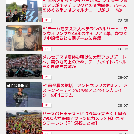
F1昇格を狙うドライバーたち。フェラーリ＆
カマラがキャデラックとの交渉開始。ハース
をめぐる争いはフォルナローリがリードか
08-08
F1
F1チームを支えた大ベテランのルパート・マ
ンウォリングが49年のキャリアに幕。かつて
は中嶋悟らとも同チームに在籍
08-08
F1
メルセデスは夏休み明けに大型アップデート
へ。競争力向上のため、チームメイトバトル
も引き続き容認か
08-07
F1
F1前半戦の総括：アントネッリの独走と、ア
P会員限定
ストンマーティンの苦悩／スペイン人ライ
ターのF1コラム
08-07
F1
ハースの旧車テストには昨年を大きく上回る
7900人が来場／ファンにカメラを託したマ
クラーレン【F1 SNSまとめ】
08-07
F1