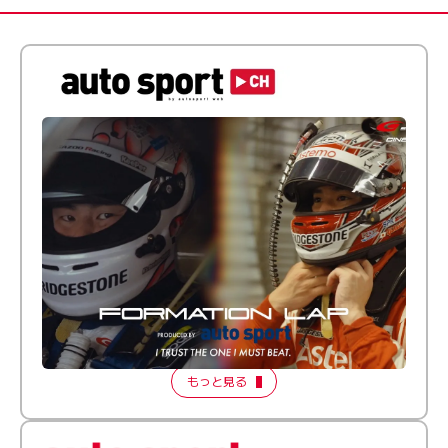
倒す相手を、信じてる。小林利徠斗 × 野村勇斗
【FORMATION LAP Produced by auto sport】
2026 Episode 2
もっと見る