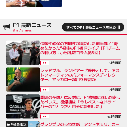
F1 最新ニュース
すべてのF1 最新ニュースを見る
信頼性確保の方向性が奏功した前半戦／“諦
めなかった”福住のF1初ドライブ【F1チーム
の戦い方：小松礼雄コラム第9回】
5時間前
F1
レッドブル、ランビアーゼ後任として、アス
トンマーティンのパフォーマンスディレク
ター、マッカロー起用を検討か
7時間前
F1
周囲の予想とは反対に、F1復帰に迷いがあっ
たペレス。復帰後は「今もベストなドライ
バーのひとりだと自分に証明した」
10時間前
F1
グランプリのうわさ話：アントネッリ、カー
P会員限定