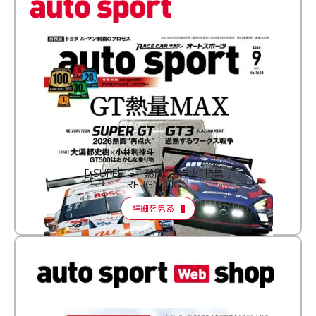
［ SUPER GT 熱闘“再点火”特集 ］
RE:IGNITION
詳細を見る