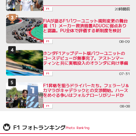
20時間前
F1
FIAが語るF1パワーユニット規則変更の舞台
裏（1）メーカー救済措置ADUOに弱点あり
と認識。PU全体で評価する新制度を検討
08-09
F1
ホンダF1アップデート版パワーユニットの
コースデビューが無事完了。アストンマー
ティンと共に実戦投入のオランダに向け準備
07-31
F1
F1昇格を狙うドライバーたち。フェラーリ＆
カマラがキャデラックとの交渉開始。ハース
をめぐる争いはフォルナローリがリードか
08-08
F1
F1 フォトランキング