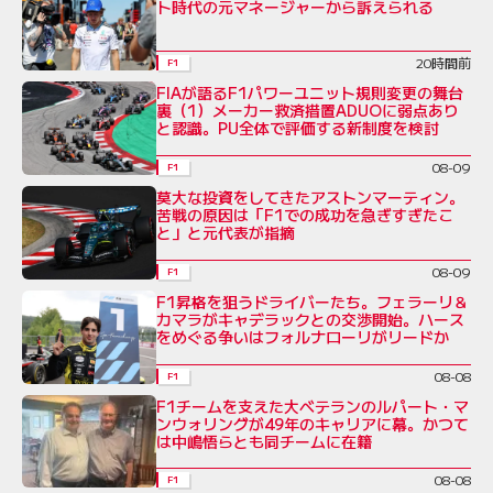
ト時代の元マネージャーから訴えられる
20時間前
F1
FIAが語るF1パワーユニット規則変更の舞台
裏（1）メーカー救済措置ADUOに弱点あり
と認識。PU全体で評価する新制度を検討
08-09
F1
莫大な投資をしてきたアストンマーティン。
苦戦の原因は「F1での成功を急ぎすぎたこ
と」と元代表が指摘
08-09
F1
F1昇格を狙うドライバーたち。フェラーリ＆
カマラがキャデラックとの交渉開始。ハース
をめぐる争いはフォルナローリがリードか
08-08
F1
F1チームを支えた大ベテランのルパート・マ
ンウォリングが49年のキャリアに幕。かつて
は中嶋悟らとも同チームに在籍
08-08
F1