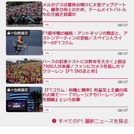
メルセデスは夏休み明けに大型アップデート
へ。競争力向上のため、チームメイトバトル
も引き続き容認か
08-07
F1
F1前半戦の総括：アントネッリの独走と、ア
P会員限定
ストンマーティンの苦悩／スペイン人ライ
ターのF1コラム
08-07
F1
ハースの旧車テストには昨年を大きく上回る
7900人が来場／ファンにカメラを託したマ
クラーレン【F1 SNSまとめ】
08-07
F1
【F1コラム：利権と闘争】利益至上主義の成
P会員限定
れの果て──『マレーシアでバーレーンGP
を開催』という珍事
08-07
F1
すべてのF1 最新ニュースを見る