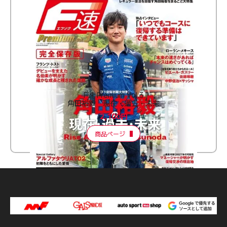
F速 Premium Vol.3
角田裕毅 現在・過去・未来
2,100円
商品ページ