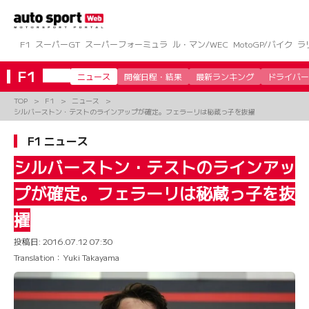
コ
ン
テ
ン
F1
スーパーGT
スーパーフォーミュラ
ル・マン/WEC
MotoGP/バイク
ラ
ツ
へ
F1
ニュース
開催日程・結果
最新ランキング
ドライバー
ス
キ
TOP
F1
ニュース
ッ
シルバーストン・テストのラインアップが確定。フェラーリは秘蔵っ子を抜擢
プ
F1 ニュース
シルバーストン・テストのラインアッ
プが確定。フェラーリは秘蔵っ子を抜
擢
投稿日:
2016.07.12 07:30
Translation：Yuki Takayama