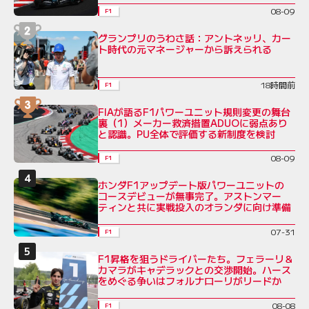
08-09
F1
グランプリのうわさ話：アントネッリ、カー
ト時代の元マネージャーから訴えられる
18時間前
F1
FIAが語るF1パワーユニット規則変更の舞台
裏（1）メーカー救済措置ADUOに弱点あり
と認識。PU全体で評価する新制度を検討
08-09
F1
ホンダF1アップデート版パワーユニットの
コースデビューが無事完了。アストンマー
ティンと共に実戦投入のオランダに向け準備
07-31
F1
F1昇格を狙うドライバーたち。フェラーリ＆
カマラがキャデラックとの交渉開始。ハース
をめぐる争いはフォルナローリがリードか
08-08
F1