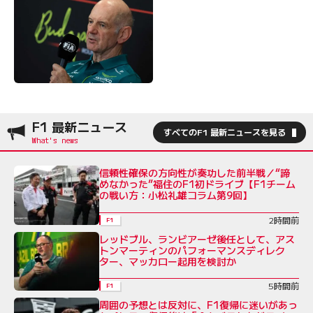
F1 最新ニュース
すべてのF1 最新ニュースを見る
信頼性確保の方向性が奏功した前半戦／“諦
めなかった”福住のF1初ドライブ【F1チーム
の戦い方：小松礼雄コラム第9回】
2時間前
F1
レッドブル、ランビアーゼ後任として、アス
トンマーティンのパフォーマンスディレク
ター、マッカロー起用を検討か
5時間前
F1
周囲の予想とは反対に、F1復帰に迷いがあっ