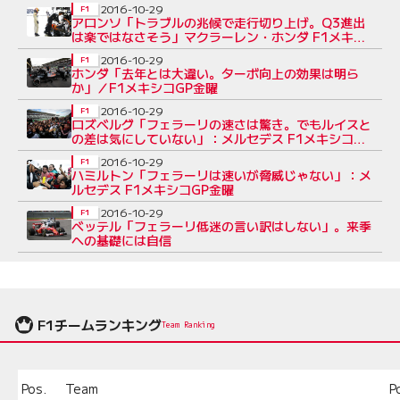
2016-10-29
F1
アロンソ「トラブルの兆候で走行切り上げ。Q3進出
は楽ではなさそう」マクラーレン・ホンダ F1メキシ
コ金曜
2016-10-29
F1
ホンダ「去年とは大違い。ターボ向上の効果は明ら
か」／F1メキシコGP金曜
2016-10-29
F1
ロズベルグ「フェラーリの速さは驚き。でもルイスと
の差は気にしていない」：メルセデス F1メキシコGP
金曜
2016-10-29
F1
ハミルトン「フェラーリは速いが脅威じゃない」：メ
ルセデス F1メキシコGP金曜
2016-10-29
F1
ベッテル「フェラーリ低迷の言い訳はしない」。来季
への基礎には自信
F1チームランキング
Team Ranking
Pos.
Team
P