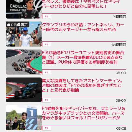
たペレス。復帰後は「今もベストなドライ
バーのひとりだと自分に証明した」
7時間前
F1
グランプリのうわさ話：アントネッリ、カー
P会員限定
ト時代の元マネージャーから訴えられる
18時間前
F1
FIAが語るF1パワーユニット規則変更の舞台
裏（1）メーカー救済措置ADUOに弱点あり
と認識。PU全体で評価する新制度を検討
08-09
F1
莫大な投資をしてきたアストンマーティン。
苦戦の原因は「F1での成功を急ぎすぎたこ
と」と元代表が指摘
08-09
F1
F1昇格を狙うドライバーたち。フェラーリ＆
カマラがキャデラックとの交渉開始。ハース
をめぐる争いはフォルナローリがリードか
08-08
F1