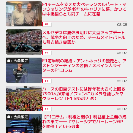
F1チームを支えた大ベテランのルパート・マ
ンウォリングが49年のキャリアに幕。かつて
は中嶋悟らとも同チームに在籍
08-08
F1
メルセデスは夏休み明けに大型アップデート
へ。競争力向上のため、チームメイトバトル
も引き続き容認か
08-07
F1
F1前半戦の総括：アントネッリの独走と、ア
P会員限定
ストンマーティンの苦悩／スペイン人ライ
ターのF1コラム
08-07
F1
ハースの旧車テストには昨年を大きく上回る
7900人が来場／ファンにカメラを託したマ
クラーレン【F1 SNSまとめ】
08-07
F1
【F1コラム：利権と闘争】利益至上主義の成
P会員限定
れの果て──『マレーシアでバーレーンGP
を開催』という珍事