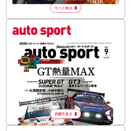
もっと見る
［ SUPER GT 熱闘“再点火”特集 ］
RE:IGNITION
詳細を見る