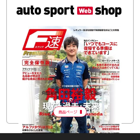
F速 Premium Vol.3
角田裕毅 現在・過去・未来
2,100円
商品ページ