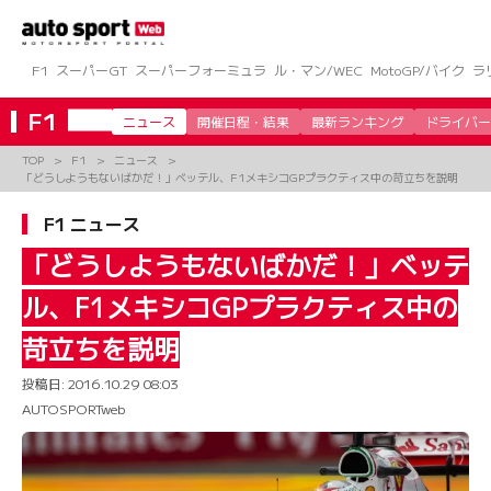
コ
ン
テ
ン
F1
スーパーGT
スーパーフォーミュラ
ル・マン/WEC
MotoGP/バイク
ラ
ツ
へ
F1
ニュース
開催日程・結果
最新ランキング
ドライバー
ス
キ
TOP
F1
ニュース
ッ
「どうしようもないばかだ！」ベッテル、F1メキシコGPプラクティス中の苛立ちを説明
プ
F1 ニュース
「どうしようもないばかだ！」ベッテ
ル、F1メキシコGPプラクティス中の
苛立ちを説明
投稿日:
2016.10.29 08:03
AUTOSPORTweb