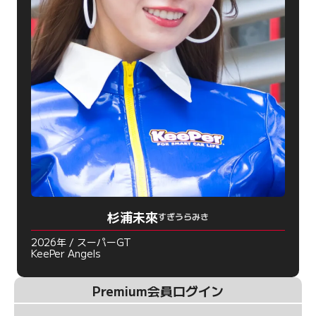
杉浦未來
すぎうらみき
2026年 / スーパーGT
KeePer Angels
Premium会員ログイン