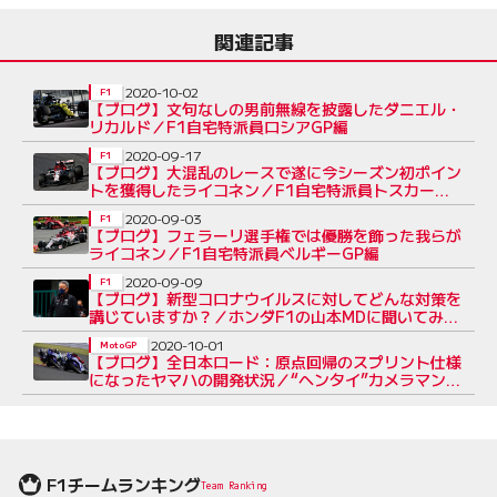
関連記事
2020-10-02
F1
【ブログ】文句なしの男前無線を披露したダニエル・
リカルド／F1自宅特派員ロシアGP編
2020-09-17
F1
【ブログ】大混乱のレースで遂に今シーズン初ポイン
トを獲得したライコネン／F1自宅特派員トスカーナ
GP編
2020-09-03
F1
【ブログ】フェラーリ選手権では優勝を飾った我らが
ライコネン／F1自宅特派員ベルギーGP編
2020-09-09
F1
【ブログ】新型コロナウイルスに対してどんな対策を
講じていますか？／ホンダF1の山本MDに聞いてみよ
う
2020-10-01
MotoGP
【ブログ】全日本ロード：原点回帰のスプリント仕様
になったヤマハの開発状況／“ヘンタイ”カメラマン現
地情報
F1チームランキング
Team Ranking