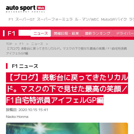
コ
ン
テ
ン
F1
スーパーGT
スーパーフォーミュラ
ル・マン/WEC
MotoGP/バイク
ラ
ツ
へ
F1
ニュース
開催日程・結果
最新ランキング
ドライバー
ス
キ
TOP
F1
ニュース
ッ
【ブログ】表彰台に戻ってきたリカルド。マスクの下で見せた最高の笑顔／F1自宅特派員
プ
アイフェルGP編
F1 ニュース
【ブログ】表彰台に戻ってきたリカル
ド。マスクの下で見せた最高の笑顔／
F1自宅特派員アイフェルGP編
投稿日:
2020.10.15 15:41
Naoko Honma