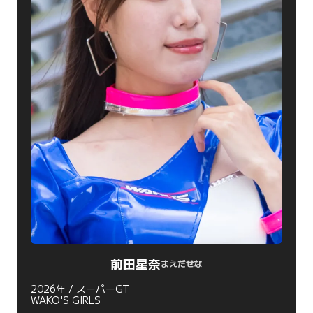
前田星奈
まえだせな
2026年 / スーパーGT
WAKO'S GIRLS