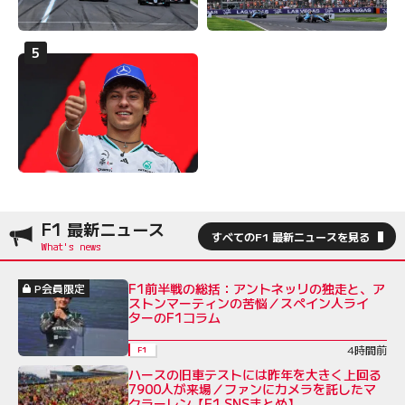
F1 最新ニュース
すべてのF1 最新ニュースを見る
F1前半戦の総括：アントネッリの独走と、ア
P会員限定
ストンマーティンの苦悩／スペイン人ライ
ターのF1コラム
4時間前
F1
ハースの旧車テストには昨年を大きく上回る
7900人が来場／ファンにカメラを託したマ
クラーレン【F1 SNSまとめ】