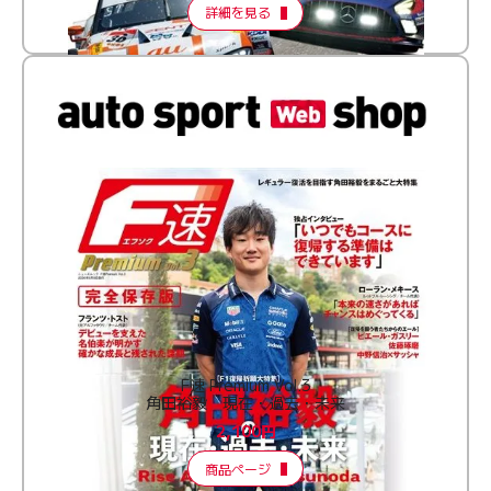
詳細を見る
F速 Premium Vol.3
角田裕毅 現在・過去・未来
2,100円
商品ページ