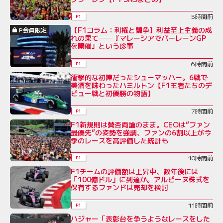
5時間前
F1
【F1コラム：利権と闘争】利益至上主義の成
P会員限定
れの果て──『マレーシアでバーレーンGP
を開催』という珍事
6時間前
F1
衝撃的な初陣だったシューマッハー。6戦で
美酒を味わったハミルトン【F1王者たちのデ
ビュー戦と初優勝の物語】
7時間前
F1
F1新規則は賛否両論のまま。CEOは“ファン
最優先”の姿勢を強調、ファンの6割以上が今
季のレースを高評価した統計も
10時間前
F1
F1チームの評価額は上昇中、数年後には
「100億ドル」に到達か。アルピーヌ株式を
保有するファンドは売却を検討
11時間前
F1
ハジャー「表彰台を争うようなレースをした