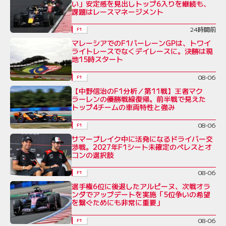
い」安定感を見出しトップ6入りを継続も、
課題はレースマネージメント
24時間前
F1
マレーシアでのF1バーレーンGPは、トワイ
ライトレースでなくデイレースに。決勝は現
地15時スタート
08-06
F1
【中野信治のF1分析／第11戦】王者マク
ラーレンの優勝戦線復帰。前半戦で見えた
トップ4チームの車両特性と強み
08-06
F1
サマーブレイク中に活発になるドライバー交
渉戦。2027年F1シート未確定のペレスとオ
コンの選択肢
08-06
F1
選手権6位に後退したアルピーヌ、次戦オラ
ンダでアップデートを実施「5位争いの希望
を繋ぐためにも非常に重要」
08-06
F1