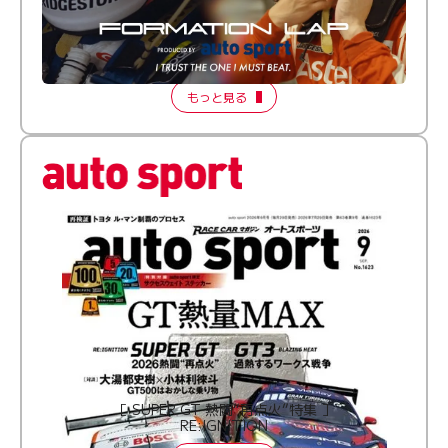
倒す相手を、信じてる。小林利徠斗 × 野村勇斗
【FORMATION LAP Produced by auto sport】
2026 Episode 2
もっと見る
［ SUPER GT 熱闘“再点火”特集 ］
RE:IGNITION