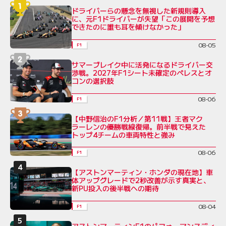
ドライバーらの懸念を無視した新規則導入
に、元F1ドライバーが失望「この展開を予想
できたのに誰も耳を傾けなかった」
08-05
F1
サマーブレイク中に活発になるドライバー交
渉戦。2027年F1シート未確定のペレスとオ
コンの選択肢
08-06
F1
【中野信治のF1分析／第11戦】王者マク
ラーレンの優勝戦線復帰。前半戦で見えた
トップ4チームの車両特性と強み
08-06
F1
【アストンマーティン・ホンダの現在地】車
体アップグレードで2秒改善が示す真実と、
新PU投入の後半戦への期待
08-04
F1
アストンマーティンF1のパフォーマンスディ