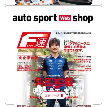
F速 Premium Vol.3
角田裕毅 現在・過去・未来
2,100円
商品ページ