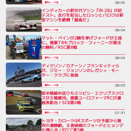
08-05
海外レース他
インディカーの新世代マシン『IR-28』が初
テスト。走行を担当したロッシとパロウは新
型マシンを絶賛「最高だ」
08-04
海外レース他
マット・ペインが2勝を挙げフォードが王座
に。強豪T8もブロック・フィーニーが復活
の勝利／RSC第8戦
08-04
海外レース他
ディクソン／カナーン／フランキッティら
が、ジミー・ジョンソンのレガシィ・モー
ター・クラブに参画
08-03
海外レース他
前半戦締め括りもミツビシ・エクリプスクロ
スが王権維持。強豪ユーロファーマRCが連
続表彰台／SCB第6戦
07-31
海外レース他
トヨタ・カローラGRスポーツが予選から無
双の連勝劇。王者候補のフォードとヒョンデ
も譲らず／BTCC第5戦