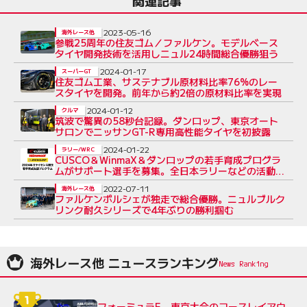
関連記事
2023-05-16
海外レース他
参戦25周年の住友ゴム／ファルケン。モデルベース
タイヤ開発技術を活用しニュル24時間総合優勝狙う
2024-01-17
スーパーGT
住友ゴム工業、サステナブル原材料比率76%のレー
スタイヤを開発。前年から約2倍の原材料比率を実現
2024-01-12
クルマ
筑波で驚異の58秒台記録。ダンロップ、東京オート
サロンでニッサンGT-R専用高性能タイヤを初披露
2024-01-22
ラリー/WRC
CUSCO＆WinmaX＆ダンロップの若手育成プログラ
ムがサポート選手を募集。全日本ラリーなどの活動を
支援
2022-07-11
海外レース他
ファルケンポルシェが独走で総合優勝。ニュルブルク
リンク耐久シリーズで4年ぶりの勝利掴む
海外レース他 ニュースランキング
フォーミュラE、東京大会のコースレイアウ