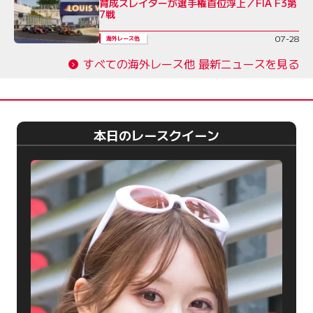
育成スレイターが選手権首位浮上／FIA F3第
7戦
07-28
海外レース他
すべての海外レース他 最新ニュースを見る
本日のレースクイーン