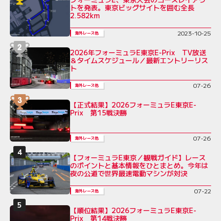
トを発表。東京ビッグサイトを囲む全長
2.582km
2023-10-25
海外レース他
2026年フォーミュラE東京E-Prix TV放送
＆タイムスケジュール／最新エントリーリス
ト
07-26
海外レース他
【正式結果】2026フォーミュラE東京E-
Prix 第15戦決勝
07-26
海外レース他
【フォーミュラE東京／観戦ガイド】レース
のポイントと基本情報をひとまとめ。今年は
夜の公道で世界最速電動マシンが対決
07-22
海外レース他
【順位結果】2026フォーミュラE東京E-
Prix 第14戦決勝