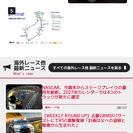
海外レース他
最新ニュース
すべての海外レース他 最新ニュースを見る
NASCAR、今週末からステージブレイクの運
用を刷新。2027年カレンダーでは4つのト
ラックが新たに確定
08-07
海外レース他
【WEEKLY ROUND UP】古豪GRMがバサー
ストにてRSC電撃復帰「計画は父への追悼と
敬意から生まれた」