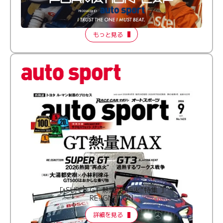
倒す相手を、信じてる。小林利徠斗 × 野村勇斗
【FORMATION LAP Produced by auto sport】
2026 Episode 2
もっと見る
［ SUPER GT 熱闘“再点火”特集 ］
RE:IGNITION
詳細を見る