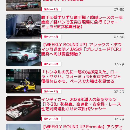
07-30
海外レース他
勝手に壁ギリギリ選手権／喧嘩レースの一部
始終／軽バンで玉突き現場に急行【フォー
ミュラE東京写真日記】
07-30
海外レース他
【WEEKLY ROUND UP】アレックス・ボウ
マン引退表明／JASが『プレリュードTCR』
開発へ向け調査開始？
07-29
海外レース他
「トンネルの先に一筋の光が見えた」ロー
ラ・ヤマハ、フォーミュラE東京でポイント
獲得ならずも、ペースで力強さを見せる
07-29
海外レース他
インディカー、2028年導入の新型マシン
『IR-28』を発表。高速化・安全性・レース
性を同時進化させた次世代シャシー
07-29
海外レース他
【WEEKLY ROUND UP Formula】アウディ