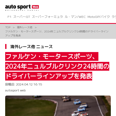
コ
ン
テ
ン
F1
スーパーGT
スーパーフォーミュラ
ル・マン/WEC
MotoGP/バイク
ラ
ツ
へ
TOP
海外レース他
ス
ファルケン・モータースポーツ、2024年ニュルブルクリンク24時間のドライバーライン
キ
アップを発表
ッ
プ
海外レース他 ニュース
ファルケン・モータースポーツ、
2024年ニュルブルクリンク24時間の
ドライバーラインアップを発表
投稿日:
2024.04.12 16:15
autosport web