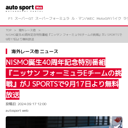
コ
ン
テ
ン
F1
スーパーGT
スーパーフォーミュラ
ル・マン/WEC
MotoGP/バイク
ラ
ツ
へ
TOP
海外レース他
ス
NISMO誕生40周年記念特別番組『ニッサン フォーミュラEチームの挑戦』がJ SPORTSで
キ
9月17日より無料放送
ッ
プ
海外レース他 ニュース
NISMO誕生40周年記念特別番組
『ニッサン フォーミュラEチームの挑
戦』がJ SPORTSで9月17日より無料
放送
投稿日:
2024.09.17 12:00
autosport web