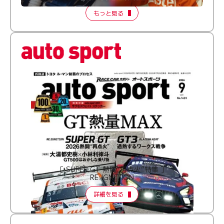
もっと見る
［ SUPER GT 熱闘“再点火”特集 ］
RE:IGNITION
詳細を見る