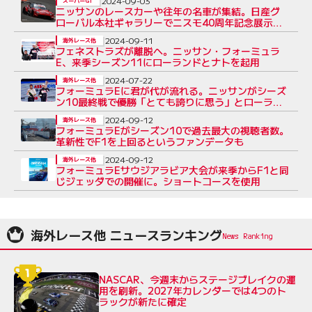
2024-09-03
スーパーGT
ニッサンのレースカーや往年の名車が集結。日産グ
ローバル本社ギャラリーでニスモ40周年記念展示が
開催
2024-09-11
海外レース他
フェネストラズが離脱へ。ニッサン・フォーミュラ
E、来季シーズン11にローランドとナトを起用
2024-07-22
海外レース他
フォーミュラEに君が代が流れる。ニッサンがシーズ
ン10最終戦で優勝「とても誇りに思う」とローラン
ド
2024-09-12
海外レース他
フォーミュラEがシーズン10で過去最大の視聴者数。
革新性でF1を上回るというファンデータも
2024-09-12
海外レース他
フォーミュラEサウジアラビア大会が来季からF1と同
じジェッダでの開催に。ショートコースを使用
海外レース他 ニュースランキング
NASCAR、今週末からステージブレイクの運
用を刷新。2027年カレンダーでは4つのト
ラックが新たに確定