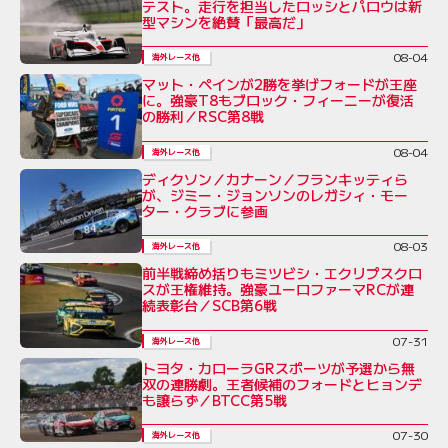
テスト。走行を担当したロッシとパロウは新
型マシンを絶賛「最高だ」
08-04
海外レース他
マット・ペインが2勝を挙げフォードが王座
に。強豪T8もブロック・フィーニーが復活
の勝利／RSC第8戦
08-04
海外レース他
ディクソン／カナーン／フランキッティら
が、ジミー・ジョンソンのレガシィ・モー
ター・クラブに参画
08-03
海外レース他
前半戦締め括りもミツビシ・エクリプスクロ
スが王権維持。強豪ユーロファーマRCが連
続表彰台／SCB第6戦
07-31
海外レース他
トヨタ・カローラGRスポーツが予選から無
双の連勝劇。王者候補のフォードとヒョンデ
も譲らず／BTCC第5戦
07-30
海外レース他