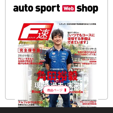
F速 Premium Vol.3
角田裕毅 現在・過去・未来
2,100円
商品ページ