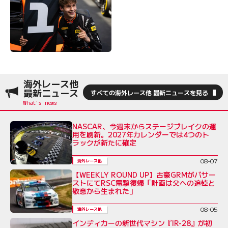
海外レース他
最新ニュース
すべての海外レース他 最新ニュースを見る
NASCAR、今週末からステージブレイクの運
用を刷新。2027年カレンダーでは4つのト
ラックが新たに確定
08-07
海外レース他
【WEEKLY ROUND UP】古豪GRMがバサー
ストにてRSC電撃復帰「計画は父への追悼と
敬意から生まれた」
08-05
海外レース他
インディカーの新世代マシン『IR-28』が初