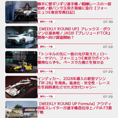
勝手に壁ギリギリ選手権／喧嘩レースの一部
始終／軽バンで玉突き現場に急行【フォー
ミュラE東京写真日記】
07-30
海外レース他
【WEEKLY ROUND UP】アレックス・ボウ
マン引退表明／JASが『プレリュードTCR』
開発へ向け調査開始？
07-29
海外レース他
「トンネルの先に一筋の光が見えた」ロー
ラ・ヤマハ、フォーミュラE東京でポイント
獲得ならずも、ペースで力強さを見せる
07-29
海外レース他
インディカー、2028年導入の新型マシン
『IR-28』を発表。高速化・安全性・レース
性を同時進化させた次世代シャシー
07-29
海外レース他
【WEEKLY ROUND UP Formula】アウディ
育成スレイターが選手権首位浮上／FIA F3第
7戦