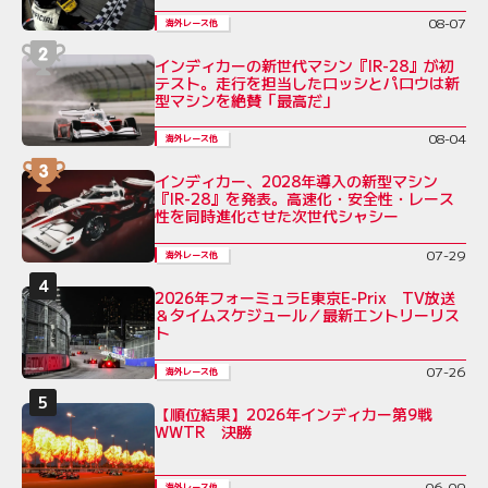
08-07
海外レース他
インディカーの新世代マシン『IR-28』が初
テスト。走行を担当したロッシとパロウは新
型マシンを絶賛「最高だ」
08-04
海外レース他
インディカー、2028年導入の新型マシン
『IR-28』を発表。高速化・安全性・レース
性を同時進化させた次世代シャシー
07-29
海外レース他
2026年フォーミュラE東京E-Prix TV放送
＆タイムスケジュール／最新エントリーリス
ト
07-26
海外レース他
【順位結果】2026年インディカー第9戦
WWTR 決勝
06-09
海外レース他