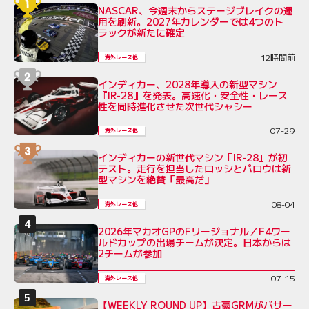
NASCAR、今週末からステージブレイクの運
用を刷新。2027年カレンダーでは4つのト
ラックが新たに確定
12時間前
海外レース他
インディカー、2028年導入の新型マシン
『IR-28』を発表。高速化・安全性・レース
性を同時進化させた次世代シャシー
07-29
海外レース他
インディカーの新世代マシン『IR-28』が初
テスト。走行を担当したロッシとパロウは新
型マシンを絶賛「最高だ」
08-04
海外レース他
2026年マカオGPのFリージョナル／F4ワー
ルドカップの出場チームが決定。日本からは
2チームが参加
07-15
海外レース他
【WEEKLY ROUND UP】古豪GRMがバサー