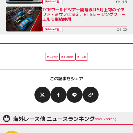
04-16
海外レース他
TCRワールドツアー開幕戦は5月上旬のイタ
リア・ミサノに決定。ETSレーシングフュー
エルも継続使用
04-02
海外レース他
Geely
Honda
TCR
この記事をシェア
海外レース他 ニュースランキング