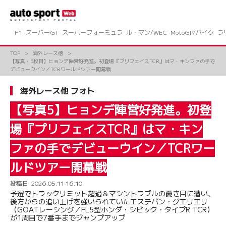
コ
ン
テ
ン
F1
スーパーGT
スーパーフォーミュラ
ル・マン/WEC
MotoGP/バイク
ラ
ツ
へ
TOP
海外レース他
ス
【写真・5枚目】ヒョンデ陣営好発進。初登場『プリフェイスTCR』はマ・キンファの手で
キ
デビューウイン／TCRワールドツアー開幕戦
ッ
プ
海外レース他 フォト
【写真5】ヒョンデ陣営好発進。初登
場『プリフェイスTCR』はマ・キン
ファの手でデビューウイン／TCRワー
ルドツアー開幕戦
投稿日:
2026.05.11 16:10
予選でトラックリミット超過＆マシントラブルの憂き目に遭い、
後方からの追い上げを強いられていたエステバン・グエリエリ
（GOATレーシング／FL5型ホンダ・シビック・タイプR TCR）
が1周目で7番手までジャンプアップ