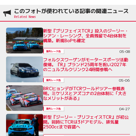
このフォトが使われている記事の関連ニュース
新型『プリフェイスTCR』投入のジーリー・
シアン・レーシング、全員残留で4台体制を
構築。新規BoPも確定
05-08
海外レース他
フォルクスワーゲンがモータースポーツ活動
復帰。『R』ブランド25周年を祝い2027年
のニュルブルクリンク24時間参戦へ
05-06
海外レース他
BRCヒョンデがTCRワールドツアー参戦表
明。ミケリスとアズコナの2台体制に「大き
なメリットがある」
04-27
海外レース他
新型『ジーリー・プリフェイスTCR』が初公
開。同時にTCRは3ドアモデル、排気量
2500ccまで容認へ