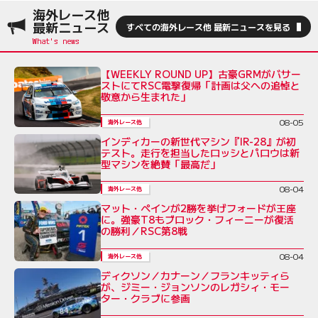
海外レース他
最新ニュース
すべての海外レース他 最新ニュースを見る
【WEEKLY ROUND UP】古豪GRMがバサー
ストにてRSC電撃復帰「計画は父への追悼と
敬意から生まれた」
08-05
海外レース他
インディカーの新世代マシン『IR-28』が初
テスト。走行を担当したロッシとパロウは新
型マシンを絶賛「最高だ」
08-04
海外レース他
マット・ペインが2勝を挙げフォードが王座
に。強豪T8もブロック・フィーニーが復活
の勝利／RSC第8戦
08-04
海外レース他
ディクソン／カナーン／フランキッティら
が、ジミー・ジョンソンのレガシィ・モー
ター・クラブに参画