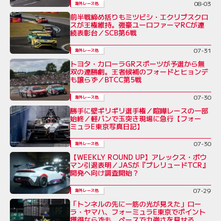
08-03
海外レース他
前半戦締め括りもミツビシ・エクリプスクロ
スが王権維持。強豪ユーロファーマRCが連
続表彰台／SCB第6戦
07-31
海外レース他
トヨタ・カローラGRスポーツが予選から無
双の連勝劇。王者候補のフォードとヒョンデ
も譲らず／BTCC第5戦
07-30
海外レース他
勝手に壁ギリギリ選手権／喧嘩レースの一部
始終／軽バンで玉突き現場に急行【フォー
ミュラE東京写真日記】
07-30
海外レース他
【WEEKLY ROUND UP】アレックス・ボウ
マン引退表明／JASが『プレリュードTCR』
開発へ向け調査開始？
07-29
海外レース他
「トンネルの先に一筋の光が見えた」ロー
ラ・ヤマハ、フォーミュラE東京でポイント
獲得ならずも、ペースで力強さを見せる