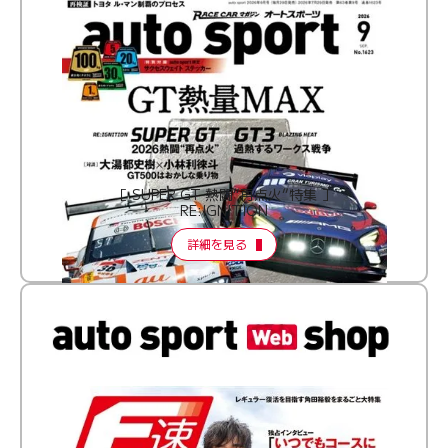
［ SUPER GT 熱闘“再点火”特集 ］
RE:IGNITION
詳細を見る