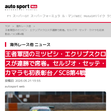
コ
ン
テ
ン
F1
スーパーGT
スーパーフォーミュラ
ル・マン/WEC
MotoGP/バイク
ラ
ツ
へ
TOP
海外レース他
ス
王者軍団のミツビシ・エクリプスクロスが連勝で席巻。セルジオ・セッテ・カマラも初表
キ
彰台／SCB第4戦
ッ
プ
海外レース他 ニュース
王者軍団のミツビシ・エクリプスクロ
スが連勝で席巻。セルジオ・セッテ・
カマラも初表彰台／SCB第4戦
投稿日:
2026.05.21 13:55
autosport web