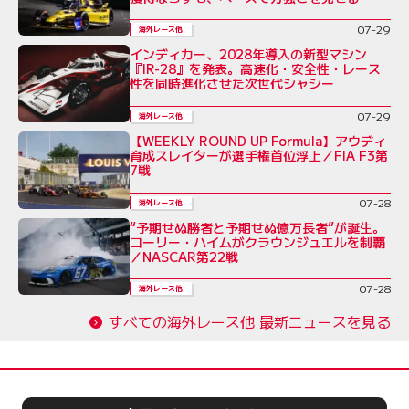
07-29
海外レース他
インディカー、2028年導入の新型マシン
『IR-28』を発表。高速化・安全性・レース
性を同時進化させた次世代シャシー
07-29
海外レース他
【WEEKLY ROUND UP Formula】アウディ
育成スレイターが選手権首位浮上／FIA F3第
7戦
07-28
海外レース他
“予期せぬ勝者と予期せぬ億万長者”が誕生。
コーリー・ハイムがクラウンジュエルを制覇
／NASCAR第22戦
07-28
海外レース他
すべての海外レース他 最新ニュースを見る