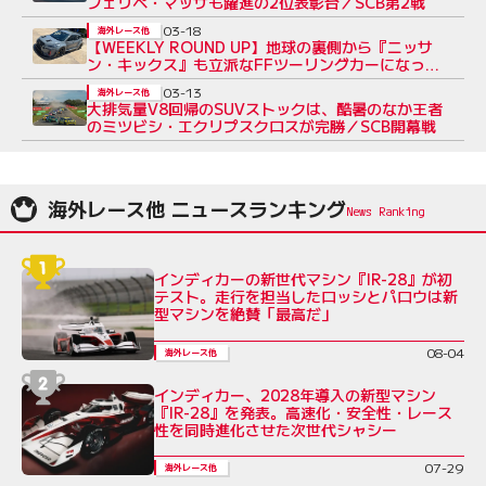
フェリペ・マッサも躍進の2位表彰台／SCB第2戦
03-18
海外レース他
【WEEKLY ROUND UP】地球の裏側から『ニッサ
ン・キックス』も立派なFFツーリングカーになって
ます
03-13
海外レース他
大排気量V8回帰のSUVストックは、酷暑のなか王者
のミツビシ・エクリプスクロスが完勝／SCB開幕戦
海外レース他 ニュースランキング
インディカーの新世代マシン『IR-28』が初
テスト。走行を担当したロッシとパロウは新
型マシンを絶賛「最高だ」
08-04
海外レース他
インディカー、2028年導入の新型マシン
『IR-28』を発表。高速化・安全性・レース
性を同時進化させた次世代シャシー
07-29
海外レース他