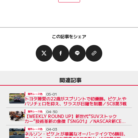
この記事をシェア
関連記事
05-01
海外レース他
トヨタ陣営の22歳がスプリントで初優勝。ピケJr.や
バリチェロを抑え、サラスが日曜を制覇／SCB第3戦
04-30
海外レース他
【WEEKLY ROUND UP】新世代“SUVストック
カー”技術革新の象徴『SNG01』／NASCAR新CEO
誕生の舞台裏
04-03
海外レース他
ネルソン・ピケJr.が華麗なオーバーテイクで6勝目、