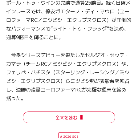
ポール・トゥ・ウインの完勝で通算25勝目。続く日曜メ
インレースでは、僚友ガエターノ・ディ・マウロ（ユー
ロファーマRC／ミツビシ・エクリプスクロス）が圧倒的
なパフォーマンスで“ライト・トゥ・フラッグ”を決め、
通算9勝目を飾ることに。
今季シリーズデビューを果たしたセルジオ・セッテ・
カマラ（チームRC／ミツビシ・エクリプスクロス）や、
フェリペ・バチスタ（スターリング・レーシング／ミツ
ビシ・エクリプスクロス）らミツビシ勢が表彰台を独占
し、連勝の強豪ユーロファーマRCが完璧な週末を締め
括った。
全文を読む
2026 SCB