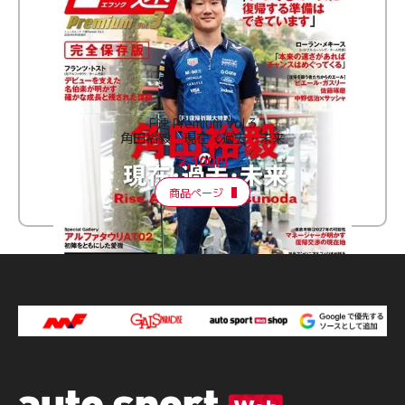
F速 Premium Vol.3
角田裕毅 現在・過去・未来
2,100円
商品ページ