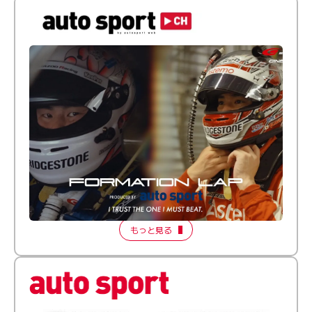
倒す相手を、信じてる。小林利徠斗 × 野村勇斗
【FORMATION LAP Produced by auto sport】
2026 Episode 2
もっと見る