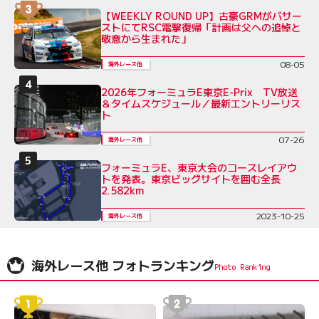
【WEEKLY ROUND UP】古豪GRMがバサー
ストにてRSC電撃復帰「計画は父への追悼と
敬意から生まれた」
08-05
海外レース他
2026年フォーミュラE東京E-Prix TV放送
＆タイムスケジュール／最新エントリーリス
ト
07-26
海外レース他
フォーミュラE、東京大会のコースレイアウ
トを発表。東京ビッグサイトを囲む全長
2.582km
2023-10-25
海外レース他
海外レース他 フォトランキング