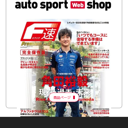
F速 Premium Vol.3
角田裕毅 現在・過去・未来
2,100円
商品ページ