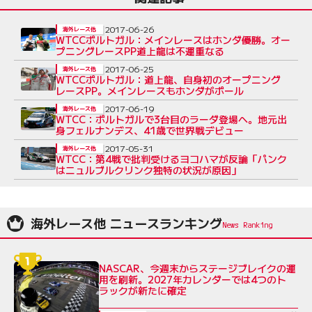
2017-06-26
海外レース他
WTCCポルトガル：メインレースはホンダ優勝。オー
プニングレースPP道上龍は不運重なる
2017-06-25
海外レース他
WTCCポルトガル：道上龍、自身初のオープニング
レースPP。メインレースもホンダがポール
2017-06-19
海外レース他
WTCC：ポルトガルで3台目のラーダ登場へ。地元出
身フェルナンデス、41歳で世界戦デビュー
2017-05-31
海外レース他
WTCC：第4戦で批判受けるヨコハマが反論「パンク
はニュルブルクリンク独特の状況が原因」
海外レース他 ニュースランキング
NASCAR、今週末からステージブレイクの運
用を刷新。2027年カレンダーでは4つのト
ラックが新たに確定