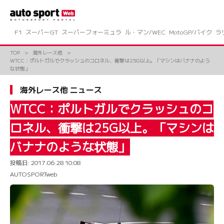
コ
ン
テ
ン
F1
スーパーGT
スーパーフォーミュラ
ル・マン/WEC
MotoGP/バイク
ラ
ツ
へ
TOP
海外レース他
ス
WTCC：ポルトガルでクラッシュのコロネル、衝撃は25G以上。「マシンはバナナのよう
キ
な状態」
ッ
プ
海外レース他 ニュース
WTCC：ポルトガルでクラッシュのコ
ロネル、衝撃は25G以上。「マシンは
バナナのような状態」
投稿日:
2017.06.28 10:08
AUTOSPORTweb