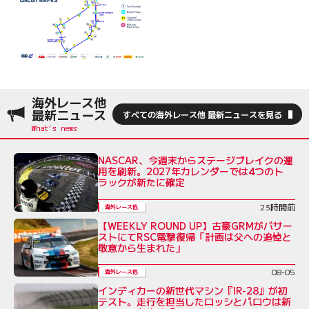
海外レース他
最新ニュース
すべての海外レース他 最新ニュースを見る
NASCAR、今週末からステージブレイクの運
用を刷新。2027年カレンダーでは4つのト
ラックが新たに確定
23時間前
海外レース他
【WEEKLY ROUND UP】古豪GRMがバサー
ストにてRSC電撃復帰「計画は父への追悼と
敬意から生まれた」
08-05
海外レース他
インディカーの新世代マシン『IR-28』が初
テスト。走行を担当したロッシとパロウは新