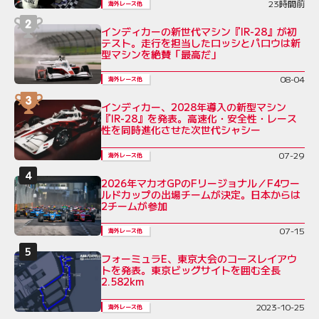
23時間前
海外レース他
インディカーの新世代マシン『IR-28』が初
テスト。走行を担当したロッシとパロウは新
型マシンを絶賛「最高だ」
08-04
海外レース他
インディカー、2028年導入の新型マシン
『IR-28』を発表。高速化・安全性・レース
性を同時進化させた次世代シャシー
07-29
海外レース他
2026年マカオGPのFリージョナル／F4ワー
ルドカップの出場チームが決定。日本からは
2チームが参加
07-15
海外レース他
フォーミュラE、東京大会のコースレイアウ
トを発表。東京ビッグサイトを囲む全長
2.582km
2023-10-25
海外レース他