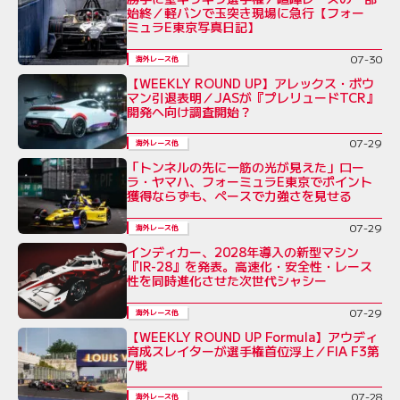
始終／軽バンで玉突き現場に急行【フォー
ミュラE東京写真日記】
07-30
海外レース他
【WEEKLY ROUND UP】アレックス・ボウ
マン引退表明／JASが『プレリュードTCR』
開発へ向け調査開始？
07-29
海外レース他
「トンネルの先に一筋の光が見えた」ロー
ラ・ヤマハ、フォーミュラE東京でポイント
獲得ならずも、ペースで力強さを見せる
07-29
海外レース他
インディカー、2028年導入の新型マシン
『IR-28』を発表。高速化・安全性・レース
性を同時進化させた次世代シャシー
07-29
海外レース他
【WEEKLY ROUND UP Formula】アウディ
育成スレイターが選手権首位浮上／FIA F3第
7戦
07-28
海外レース他