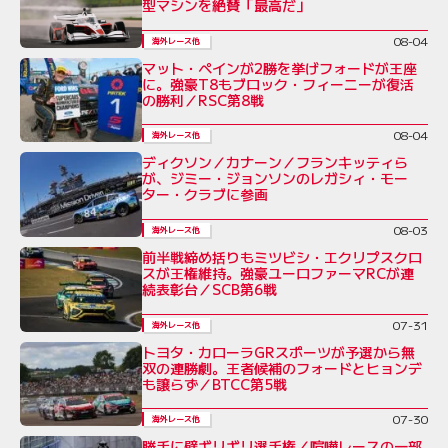
型マシンを絶賛「最高だ」
08-04
海外レース他
マット・ペインが2勝を挙げフォードが王座
に。強豪T8もブロック・フィーニーが復活
の勝利／RSC第8戦
08-04
海外レース他
ディクソン／カナーン／フランキッティら
が、ジミー・ジョンソンのレガシィ・モー
ター・クラブに参画
08-03
海外レース他
前半戦締め括りもミツビシ・エクリプスクロ
スが王権維持。強豪ユーロファーマRCが連
続表彰台／SCB第6戦
07-31
海外レース他
トヨタ・カローラGRスポーツが予選から無
双の連勝劇。王者候補のフォードとヒョンデ
も譲らず／BTCC第5戦
07-30
海外レース他
勝手に壁ギリギリ選手権／喧嘩レースの一部