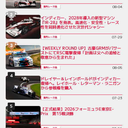
08-04
海外レース他
インディカー、2028年導入の新型マシン
『IR-28』を発表。高速化・安全性・レース
性を同時進化させた次世代シャシー
07-29
海外レース他
【WEEKLY ROUND UP】古豪GRMがバサー
ストにてRSC電撃復帰「計画は父への追悼と
敬意から生まれた」
08-05
海外レース他
ドレイヤー＆レインボールドがインディカー
復帰へ。レイホール・レターマン・ラニガン
から参戦権を購入
07-23
海外レース他
【正式結果】2026フォーミュラE東京E-
Prix 第15戦決勝