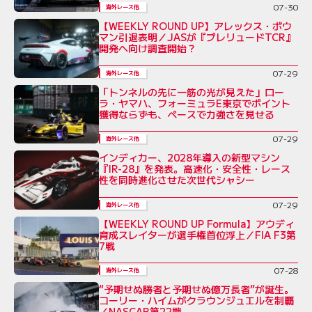
07-30
海外レース他
【WEEKLY ROUND UP】アレックス・ボウ
マン引退表明／JASが『プレリュードTCR』
開発へ向け調査開始？
07-29
海外レース他
「トンネルの先に一筋の光が見えた」ロー
ラ・ヤマハ、フォーミュラE東京でポイント
獲得ならずも、ペースで力強さを見せる
07-29
海外レース他
インディカー、2028年導入の新型マシン
『IR-28』を発表。高速化・安全性・レース
性を同時進化させた次世代シャシー
07-29
海外レース他
【WEEKLY ROUND UP Formula】アウディ
育成スレイターが選手権首位浮上／FIA F3第
7戦
07-28
海外レース他
“予期せぬ勝者と予期せぬ億万長者”が誕生。
コーリー・ハイムがクラウンジュエルを制覇
／NASCAR第22戦