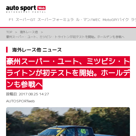
コ
ン
テ
ン
F1
スーパーGT
スーパーフォーミュラ
ル・マン/WEC
MotoGP/バイク
ラ
ツ
へ
TOP
海外レース他
ス
豪州スーパー・ユート、ミツビシ・トライトンが初テストを開始。ホールデンも参戦へ
キ
ッ
海外レース他 ニュース
プ
豪州スーパー・ユート、ミツビシ・ト
ライトンが初テストを開始。ホールデ
ンも参戦へ
投稿日:
2017.08.25 14:27
AUTOSPORTweb