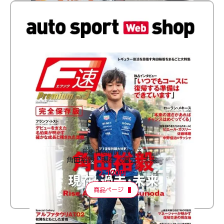
F速 Premium Vol.3
角田裕毅 現在・過去・未来
2,100円
商品ページ