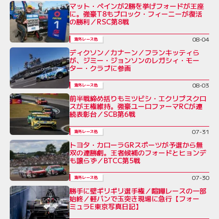
マット・ペインが2勝を挙げフォードが王座
に。強豪T8もブロック・フィーニーが復活
の勝利／RSC第8戦
08-04
海外レース他
ディクソン／カナーン／フランキッティら
が、ジミー・ジョンソンのレガシィ・モー
ター・クラブに参画
08-03
海外レース他
前半戦締め括りもミツビシ・エクリプスクロ
スが王権維持。強豪ユーロファーマRCが連
続表彰台／SCB第6戦
07-31
海外レース他
トヨタ・カローラGRスポーツが予選から無
双の連勝劇。王者候補のフォードとヒョンデ
も譲らず／BTCC第5戦
07-30
海外レース他
勝手に壁ギリギリ選手権／喧嘩レースの一部
始終／軽バンで玉突き現場に急行【フォー
ミュラE東京写真日記】