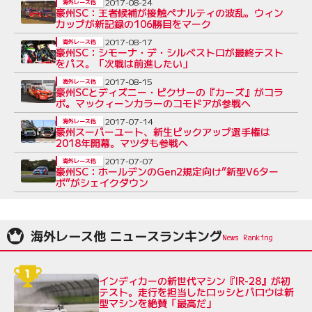
2017-08-24
海外レース他
豪州SC：王者候補が接触ペナルティの波乱。ウィン
カップが新記録の106勝目をマーク
2017-08-17
海外レース他
豪州SC：シモーナ・デ・シルベストロが最終テスト
をパス。「次戦は前進したい」
2017-08-15
海外レース他
豪州SCとディズニー・ピクサーの『カーズ』がコラ
ボ。マックィーンカラーのコモドアが参戦へ
2017-07-14
海外レース他
豪州スーパーユート、新生ピックアップ選手権は
2018年開幕。マツダも参戦へ
2017-07-07
海外レース他
豪州SC：ホールデンのGen2規定向け”新型V6ター
ボ”がシェイクダウン
海外レース他 ニュースランキング
インディカーの新世代マシン『IR-28』が初
テスト。走行を担当したロッシとパロウは新
型マシンを絶賛「最高だ」