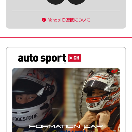
Yahoo!ID連携について
倒す相手を、信じてる。小林利徠斗 × 野村勇斗
【FORMATION LAP Produced by auto sport】