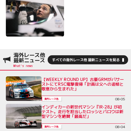
海外レース他
最新ニュース
すべての海外レース他 最新ニュースを見る
【WEEKLY ROUND UP】古豪GRMがバサー
ストにてRSC電撃復帰「計画は父への追悼と
敬意から生まれた」
08-05
海外レース他
インディカーの新世代マシン『IR-28』が初
テスト。走行を担当したロッシとパロウは新
型マシンを絶賛「最高だ」
08-04
海外レース他