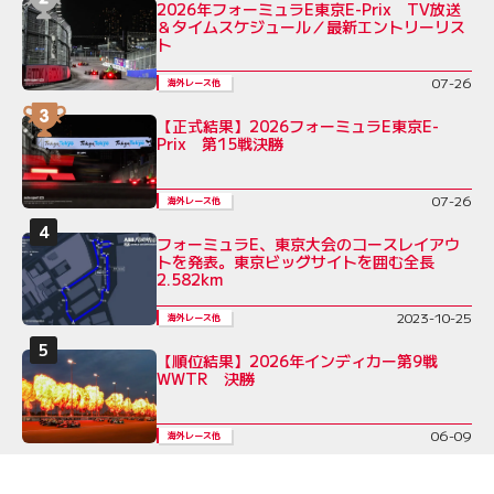
2026年フォーミュラE東京E-Prix TV放送
＆タイムスケジュール／最新エントリーリス
ト
07-26
海外レース他
【正式結果】2026フォーミュラE東京E-
Prix 第15戦決勝
07-26
海外レース他
フォーミュラE、東京大会のコースレイアウ
トを発表。東京ビッグサイトを囲む全長
2.582km
2023-10-25
海外レース他
【順位結果】2026年インディカー第9戦
WWTR 決勝
06-09
海外レース他