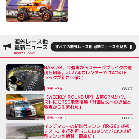
海外レース他
最新ニュース
すべての海外レース他 最新ニュースを見る
NASCAR、今週末からステージブレイクの運
用を刷新。2027年カレンダーでは4つのト
ラックが新たに確定
08-07
海外レース他
【WEEKLY ROUND UP】古豪GRMがバサー
ストにてRSC電撃復帰「計画は父への追悼と
敬意から生まれた」
08-05
海外レース他
インディカーの新世代マシン『IR-28』が初
テスト。走行を担当したロッシとパロウは新
型マシンを絶賛「最高だ」