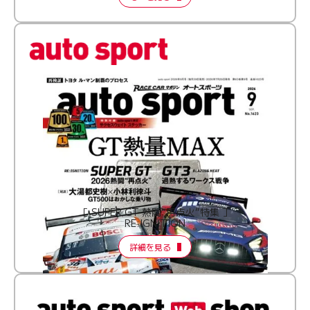
［ SUPER GT 熱闘“再点火”特集 ］
RE:IGNITION
詳細を見る