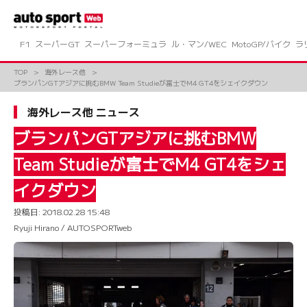
コ
ン
テ
ン
F1
スーパーGT
スーパーフォーミュラ
ル・マン/WEC
MotoGP/バイク
ラ
ツ
へ
TOP
海外レース他
ス
ブランパンGTアジアに挑むBMW Team Studieが富士でM4 GT4をシェイクダウン
キ
ッ
海外レース他 ニュース
プ
ブランパンGTアジアに挑むBMW
Team Studieが富士でM4 GT4をシェ
イクダウン
投稿日:
2018.02.28 15:48
Ryuji Hirano / AUTOSPORTweb