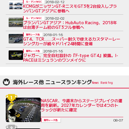
2018-02-12
ル・マン/WEC
KCMGがニッサンGT-RニスモGT3を2台投入しブラ
ンパンGTアジアに参戦へ
2018-02-02
ル・マン/WEC
ブランパンGTアジア：HubAuto Racing、2018年
は台湾チーム初のGT3フル参戦へ
2018-01-16
海外レース他
GT4、TCR……スーパー耐久で使えるカスタマーレー
シングカーが続々ドバイ24時間に登場
2018-01-16
海外レース他
ジャガー、完全自社設計の『F-type GT4』披露。I-
PACEはミシュランのワンメイクに
海外レース他 ニュースランキング
NASCAR、今週末からステージブレイクの運
用を刷新。2027年カレンダーでは4つのト
ラックが新たに確定
08-07
海外レース他