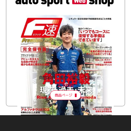
F速 Premium Vol.3
角田裕毅 現在・過去・未来
2,100円
商品ページ