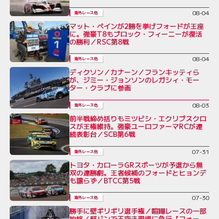
08-04
海外レース他
マット・ペインが2勝を挙げフォードが王座
に。強豪T8もブロック・フィーニーが復活
の勝利／RSC第8戦
08-04
海外レース他
ディクソン／カナーン／フランキッティら
が、ジミー・ジョンソンのレガシィ・モー
ター・クラブに参画
08-03
海外レース他
前半戦締め括りもミツビシ・エクリプスクロ
スが王権維持。強豪ユーロファーマRCが連
続表彰台／SCB第6戦
07-31
海外レース他
トヨタ・カローラGRスポーツが予選から無
双の連勝劇。王者候補のフォードとヒョンデ
も譲らず／BTCC第5戦
07-30
海外レース他
勝手に壁ギリギリ選手権／喧嘩レースの一部
始終／軽バンで玉突き現場に急行【フォー