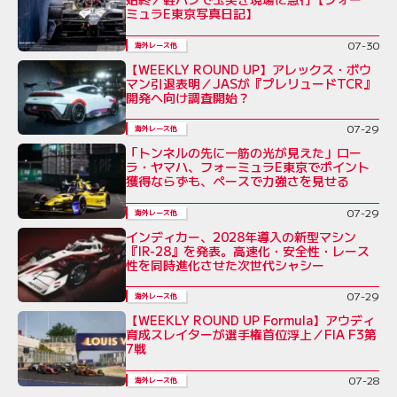
ミュラE東京写真日記】
07-30
海外レース他
【WEEKLY ROUND UP】アレックス・ボウ
マン引退表明／JASが『プレリュードTCR』
開発へ向け調査開始？
07-29
海外レース他
「トンネルの先に一筋の光が見えた」ロー
ラ・ヤマハ、フォーミュラE東京でポイント
獲得ならずも、ペースで力強さを見せる
07-29
海外レース他
インディカー、2028年導入の新型マシン
『IR-28』を発表。高速化・安全性・レース
性を同時進化させた次世代シャシー
07-29
海外レース他
【WEEKLY ROUND UP Formula】アウディ
育成スレイターが選手権首位浮上／FIA F3第
7戦
07-28
海外レース他