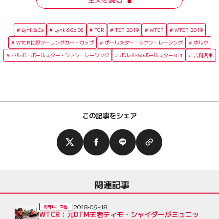
Lynk＆Co
Lynk＆Co 03
TCR
TCR 2019
WTCR
WTCR 2019
WTCR世界ツーリングカー・カップ
ポールスター・シアン・レーシング
ボルボ
ボルボ・ポールスター・シアン・レーシング
ボルボS60ポールスターTC1
吉利汽車
この記事をシェア
関連記事
2018-09-18
海外レース他
WTCR：元DTM王者ティモ・シャイダーがミュニッ