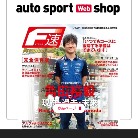
F速 Premium Vol.3
角田裕毅 現在・過去・未来
2,100円
商品ページ