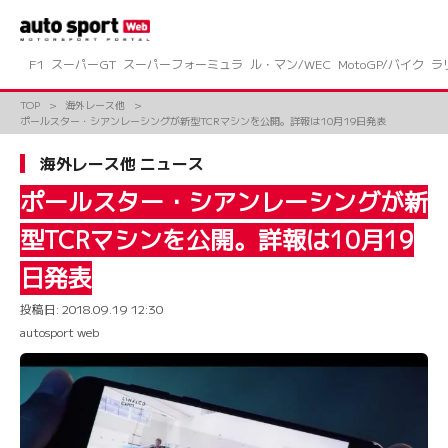
コ
ン
テ
ン
F1
スーパーGT
スーパーフォーミュラ
ル・マン/WEC
MotoGP/バイク
ラ
ツ
へ
TOP
海外レース他
ス
ポールスター・シアンレーシングが新型TCRマシンを公開。詳報は10月19日発表
キ
ッ
海外レース他 ニュース
プ
ポールスター・シアンレーシングが新
型TCRマシンを公開。詳報は10月19
日発表
投稿日:
2018.09.19 12:30
autosport web