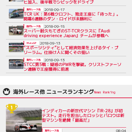
ヒ加入、後半戦でシビックをドライブ
2018-09-17
海外レース他
TCR UK：第6戦クロフト、独走王座に「待った」。
開幕6連勝のダン・ロイドが未勝利に
2018-09-15
国内レース他
スーパー耐久もてぎのST-TCRクラスに『Audi
driving experience Japan』チームが参戦へ
2018-09-13
MotoGP
“スポーツシティ”として経済効果を上げるタイ・ブ
リーラム。仕掛け人に聞くその狙い
2018-09-13
海外レース他
STCC第5戦：疑惑のPWRを撃破。クリストファーソ
ン連勝で王座獲得に前進
海外レース他 ニュースランキング
インディカーの新世代マシン『IR-28』が初
テスト。走行を担当したロッシとパロウは新
型マシンを絶賛「最高だ」
08-04
海外レース他