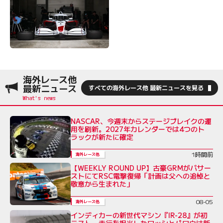
海外レース他
最新ニュース
すべての海外レース他 最新ニュースを見る
NASCAR、今週末からステージブレイクの運
用を刷新。2027年カレンダーでは4つのト
ラックが新たに確定
1時間前
海外レース他
【WEEKLY ROUND UP】古豪GRMがバサー
ストにてRSC電撃復帰「計画は父への追悼と
敬意から生まれた」
08-05
海外レース他
インディカーの新世代マシン『IR-28』が初