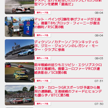
テスト。走行を担当したロッシとパロウは新
型マシンを絶賛「最高だ」
08-04
海外レース他
マット・ペインが2勝を挙げフォードが王座
に。強豪T8もブロック・フィーニーが復活
の勝利／RSC第8戦
08-04
海外レース他
ディクソン／カナーン／フランキッティら
が、ジミー・ジョンソンのレガシィ・モー
ター・クラブに参画
08-03
海外レース他
前半戦締め括りもミツビシ・エクリプスクロ
スが王権維持。強豪ユーロファーマRCが連
続表彰台／SCB第6戦
07-31
海外レース他
トヨタ・カローラGRスポーツが予選から無
双の連勝劇。王者候補のフォードとヒョンデ
も譲らず／BTCC第5戦
07-30
海外レース他