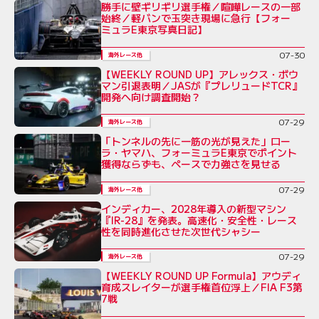
勝手に壁ギリギリ選手権／喧嘩レースの一部
始終／軽バンで玉突き現場に急行【フォー
ミュラE東京写真日記】
07-30
海外レース他
【WEEKLY ROUND UP】アレックス・ボウ
マン引退表明／JASが『プレリュードTCR』
開発へ向け調査開始？
07-29
海外レース他
「トンネルの先に一筋の光が見えた」ロー
ラ・ヤマハ、フォーミュラE東京でポイント
獲得ならずも、ペースで力強さを見せる
07-29
海外レース他
インディカー、2028年導入の新型マシン
『IR-28』を発表。高速化・安全性・レース
性を同時進化させた次世代シャシー
07-29
海外レース他
【WEEKLY ROUND UP Formula】アウディ
育成スレイターが選手権首位浮上／FIA F3第
7戦