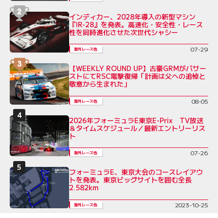
インディカー、2028年導入の新型マシン
『IR-28』を発表。高速化・安全性・レース
性を同時進化させた次世代シャシー
07-29
海外レース他
【WEEKLY ROUND UP】古豪GRMがバサー
ストにてRSC電撃復帰「計画は父への追悼と
敬意から生まれた」
08-05
海外レース他
2026年フォーミュラE東京E-Prix TV放送
＆タイムスケジュール／最新エントリーリス
ト
07-26
海外レース他
フォーミュラE、東京大会のコースレイアウ
トを発表。東京ビッグサイトを囲む全長
2.582km
2023-10-25
海外レース他