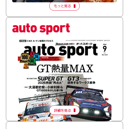
もっと見る
［ SUPER GT 熱闘“再点火”特集 ］
RE:IGNITION
詳細を見る