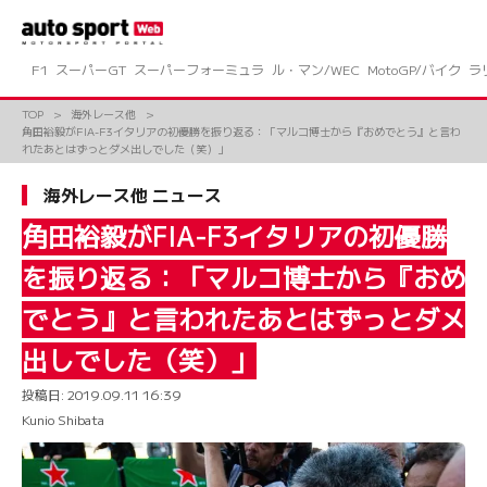
コ
ン
テ
ン
F1
スーパーGT
スーパーフォーミュラ
ル・マン/WEC
MotoGP/バイク
ラ
ツ
へ
TOP
海外レース他
ス
角田裕毅がFIA-F3イタリアの初優勝を振り返る：「マルコ博士から『おめでとう』と言わ
キ
れたあとはずっとダメ出しでした（笑）」
ッ
プ
海外レース他 ニュース
角田裕毅がFIA-F3イタリアの初優勝
を振り返る：「マルコ博士から『おめ
でとう』と言われたあとはずっとダメ
出しでした（笑）」
投稿日:
2019.09.11 16:39
Kunio Shibata