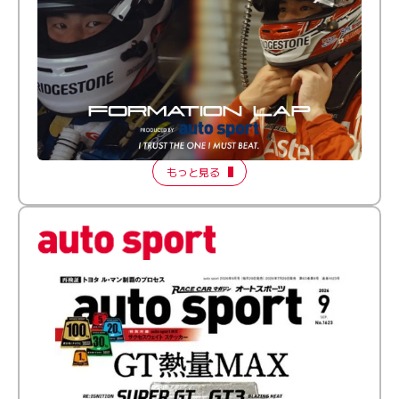
倒す相手を、信じてる。小林利徠斗 × 野村勇斗
【FORMATION LAP Produced by auto sport】
2026 Episode 2
もっと見る