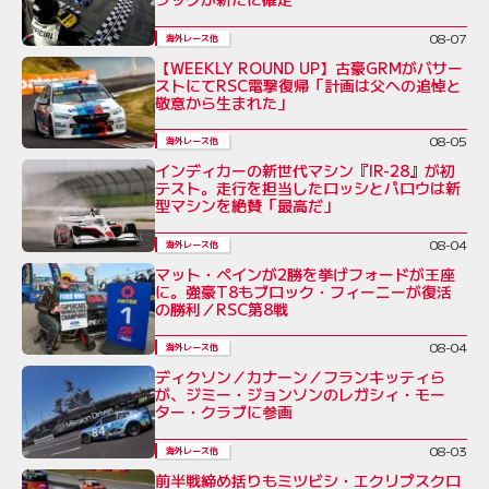
08-07
海外レース他
【WEEKLY ROUND UP】古豪GRMがバサー
ストにてRSC電撃復帰「計画は父への追悼と
敬意から生まれた」
08-05
海外レース他
インディカーの新世代マシン『IR-28』が初
テスト。走行を担当したロッシとパロウは新
型マシンを絶賛「最高だ」
08-04
海外レース他
マット・ペインが2勝を挙げフォードが王座
に。強豪T8もブロック・フィーニーが復活
の勝利／RSC第8戦
08-04
海外レース他
ディクソン／カナーン／フランキッティら
が、ジミー・ジョンソンのレガシィ・モー
ター・クラブに参画
08-03
海外レース他
前半戦締め括りもミツビシ・エクリプスクロ