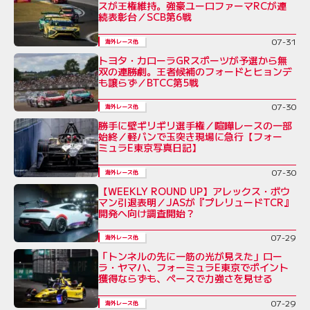
スが王権維持。強豪ユーロファーマRCが連
続表彰台／SCB第6戦
07-31
海外レース他
トヨタ・カローラGRスポーツが予選から無
双の連勝劇。王者候補のフォードとヒョンデ
も譲らず／BTCC第5戦
07-30
海外レース他
勝手に壁ギリギリ選手権／喧嘩レースの一部
始終／軽バンで玉突き現場に急行【フォー
ミュラE東京写真日記】
07-30
海外レース他
【WEEKLY ROUND UP】アレックス・ボウ
マン引退表明／JASが『プレリュードTCR』
開発へ向け調査開始？
07-29
海外レース他
「トンネルの先に一筋の光が見えた」ロー
ラ・ヤマハ、フォーミュラE東京でポイント
獲得ならずも、ペースで力強さを見せる
07-29
海外レース他