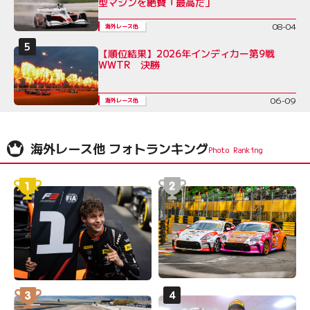
型マシンを絶賛「最高だ」
08-04
海外レース他
【順位結果】2026年インディカー第9戦
WWTR 決勝
06-09
海外レース他
海外レース他 フォトランキング