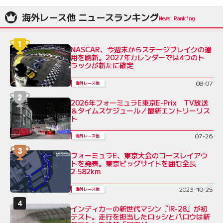
海外レース他 ニュースランキング
NASCAR、今週末からステージブレイクの運
用を刷新。2027年カレンダーでは4つのト
ラックが新たに確定
08-07
海外レース他
2026年フォーミュラE東京E-Prix TV放送
＆タイムスケジュール／最新エントリーリス
ト
07-26
海外レース他
フォーミュラE、東京大会のコースレイアウ
トを発表。東京ビッグサイトを囲む全長
2.582km
2023-10-25
海外レース他
インディカーの新世代マシン『IR-28』が初
テスト。走行を担当したロッシとパロウは新