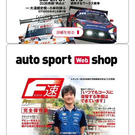
［ SUPER GT 熱闘“再点火”特集 ］
RE:IGNITION
詳細を見る
F速 Premium Vol.3