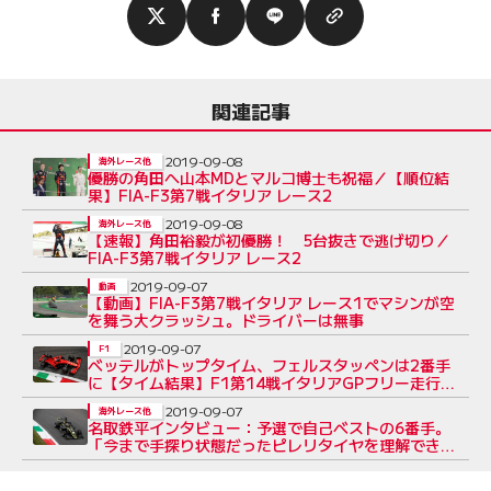
関連記事
2019-09-08
海外レース他
優勝の角田へ山本MDとマルコ博士も祝福／【順位結
果】FIA-F3第7戦イタリア レース2
2019-09-08
海外レース他
【速報】角田裕毅が初優勝！ 5台抜きで逃げ切り／
FIA-F3第7戦イタリア レース2
2019-09-07
動画
【動画】FIA-F3第7戦イタリア レース1でマシンが空
を舞う大クラッシュ。ドライバーは無事
2019-09-07
F1
ベッテルがトップタイム、フェルスタッペンは2番手
に【タイム結果】F1第14戦イタリアGPフリー走行3
回目
2019-09-07
海外レース他
名取鉄平インタビュー：予選で自己ベストの6番手。
「今まで手探り状態だったピレリタイヤを理解でき
た」／FIA-F3第7戦イタリア