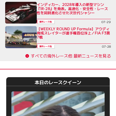
インディカー、2028年導入の新型マシン
『IR-28』を発表。高速化・安全性・レース
性を同時進化させた次世代シャシー
07-29
海外レース他
【WEEKLY ROUND UP Formula】アウディ
育成スレイターが選手権首位浮上／FIA F3第
7戦
07-28
海外レース他
すべての海外レース他 最新ニュースを見る
本日のレースクイーン