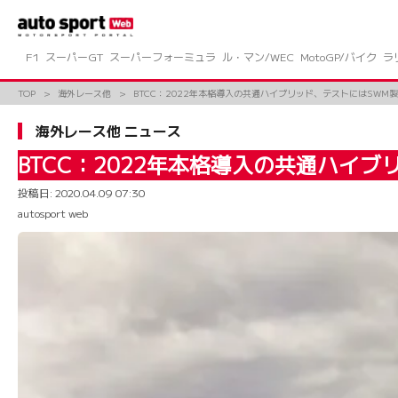
コ
ン
テ
ン
F1
スーパーGT
スーパーフォーミュラ
ル・マン/WEC
MotoGP/バイク
ラ
ツ
へ
TOP
海外レース他
BTCC：2022年本格導入の共通ハイブリッド、テストにはSWM
ス
キ
海外レース他 ニュース
ッ
プ
BTCC：2022年本格導入の共通ハイ
投稿日:
2020.04.09 07:30
autosport web