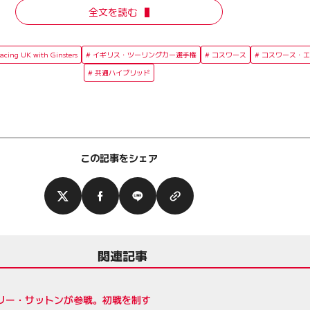
全文を読む
ing UK with Ginsters
イギリス・ツーリングカー選手権
コスワース
コスワース・エ
共通ハイブリッド
この記事をシェア
関連記事
アシュリー・サットンが参戦。初戦を制す