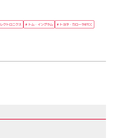
レクトロニクス
トム・イングラム
トヨタ・カローラBTCC