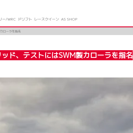
リー/WRC
ドリフト
レースクイーン
AS SHOP
製カローラを指名
ブリッド、テストにはSWM製カローラを指名