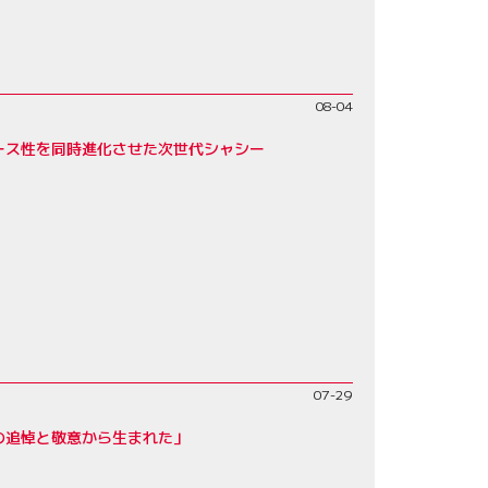
08-04
レース性を同時進化させた次世代シャシー
07-29
父への追悼と敬意から生まれた」