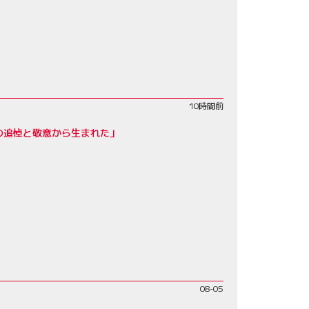
10時間前
父への追悼と敬意から生まれた」
08-05