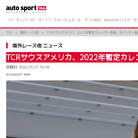
コ
ン
テ
ン
F1
スーパーGT
スーパーフォーミュラ
ル・マン/WEC
MotoGP/バイク
ラ
ツ
へ
TOP
海外レース他
TCRサウスアメリカ、2022年暫定カレンダー発表。元インディ経
ス
キ
海外レース他 ニュース
ッ
プ
TCRサウスアメリカ、2022年暫定カ
投稿日:
2022.01.27 16:02
autosport web