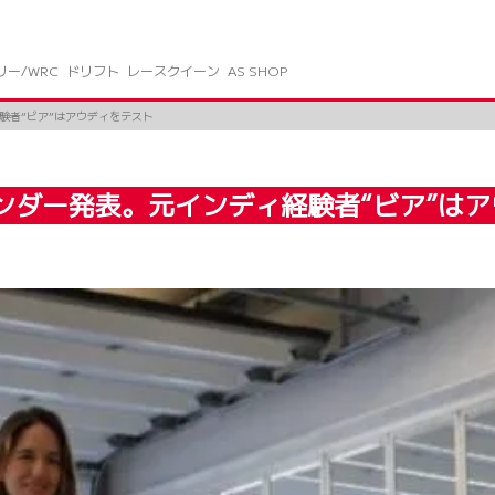
リー/WRC
ドリフト
レースクイーン
AS SHOP
験者“ビア”はアウディをテスト
レンダー発表。元インディ経験者“ビア”は