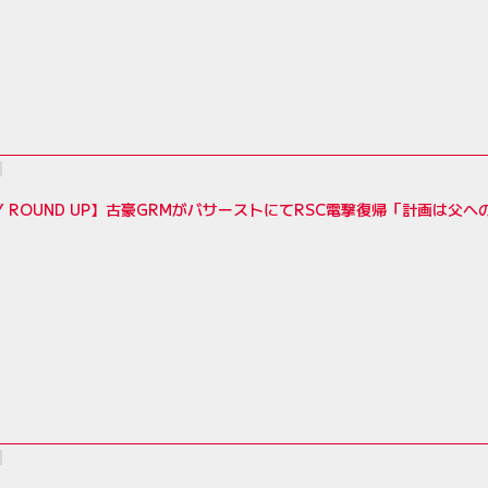
LY ROUND UP】古豪GRMがバサーストにてRSC電撃復帰「計画は