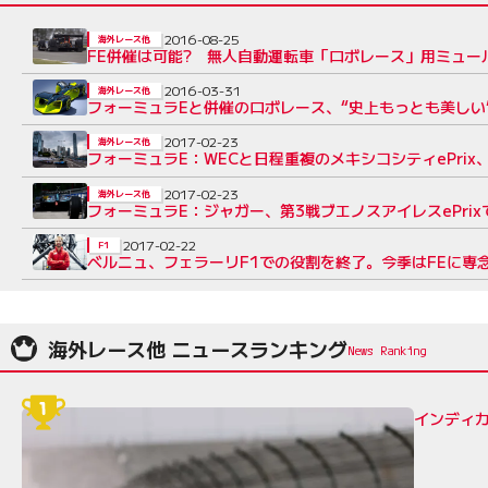
2016-08-25
海外レース他
FE併催は可能? 無人自動運転車「ロボレース」用ミュー
2016-03-31
海外レース他
フォーミュラEと併催のロボレース、“史上もっとも美しい
2017-02-23
海外レース他
フォーミュラE：WECと日程重複のメキシコシティePrix
2017-02-23
海外レース他
フォーミュラE：ジャガー、第3戦ブエノスアイレスePrix
2017-02-22
F1
ベルニュ、フェラーリF1での役割を終了。今季はFEに専
海外レース他 ニュースランキング
インディカ