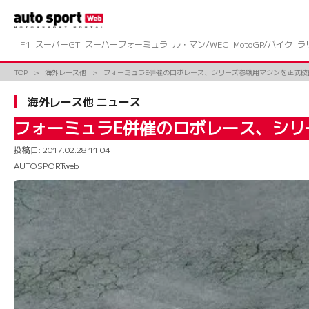
コ
ン
テ
ン
F1
スーパーGT
スーパーフォーミュラ
ル・マン/WEC
MotoGP/バイク
ラ
ツ
へ
TOP
海外レース他
フォーミュラE併催のロボレース、シリーズ参戦用マシンを正式披
ス
キ
海外レース他 ニュース
ッ
プ
フォーミュラE併催のロボレース、シリ
投稿日:
2017.02.28 11:04
AUTOSPORTweb