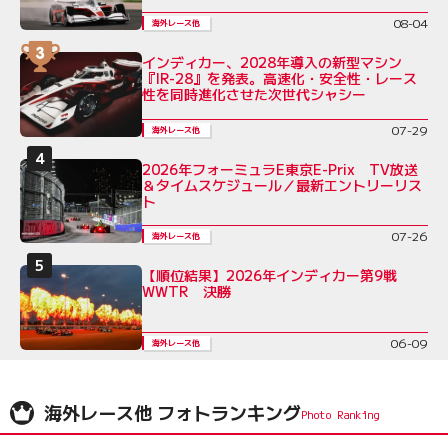
08-04
海外レース他
インディカー、2028年導入の新型マシン
『IR-28』を発表。高速化・安全性・レース
性を同時進化させた次世代シャシー
07-29
海外レース他
2026年フォーミュラE東京E-Prix TV放送
＆タイムスケジュール／最新エントリーリス
ト
07-26
海外レース他
【順位結果】2026年インディカー第9戦
WWTR 決勝
06-09
海外レース他
海外レース他 フォトランキング