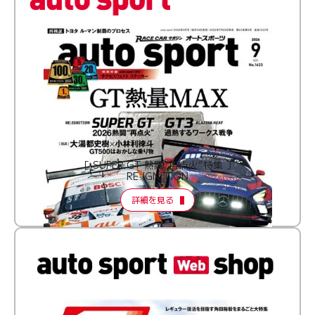
［ SUPER GT 熱闘“再点火”特集 ］
RE:IGNITION
詳細を見る