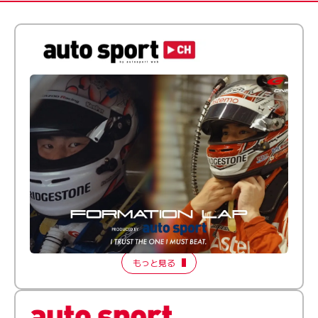
倒す相手を、信じてる。小林利徠斗 × 野村勇斗
【FORMATION LAP Produced by auto sport】
2026 Episode 2
もっと見る