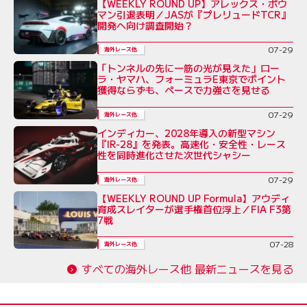
【WEEKLY ROUND UP】アレックス・ボウ
マン引退表明／JASが『プレリュードTCR』
開発へ向け調査開始？
07-29
海外レース他
「トンネルの先に一筋の光が見えた」ロー
ラ・ヤマハ、フォーミュラE東京でポイント
獲得ならずも、ペースで力強さを見せる
07-29
海外レース他
インディカー、2028年導入の新型マシン
『IR-28』を発表。高速化・安全性・レース
性を同時進化させた次世代シャシー
07-29
海外レース他
【WEEKLY ROUND UP Formula】アウディ
育成スレイターが選手権首位浮上／FIA F3第
7戦
07-28
海外レース他
すべての海外レース他 最新ニュースを見る