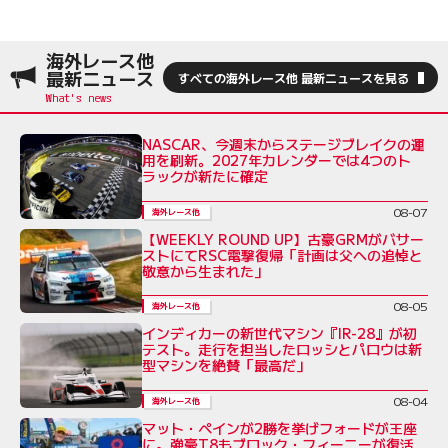
海外レース他
最新ニュース
すべての海外レース他 最新ニュースを見る
NASCAR、今週末からステージブレイクの運
用を刷新。2027年カレンダーでは4つのト
ラックが新たに確定
08-07
海外レース他
【WEEKLY ROUND UP】古豪GRMがバサー
ストにてRSC電撃復帰「計画は父への追悼と
敬意から生まれた」
08-05
海外レース他
インディカーの新世代マシン『IR-28』が初
テスト。走行を担当したロッシとパロウは新
型マシンを絶賛「最高だ」
08-04
海外レース他
マット・ペインが2勝を挙げフォードが王座
に。強豪T8もブロック・フィーニーが復活