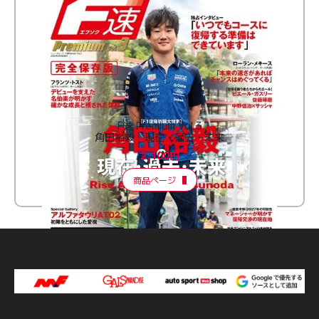
F速 Premium Vol.3
角田裕毅 現在・過去・未来
2,100円
商品ページ