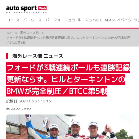
コ
ン
テ
ン
F1
スーパーGT
スーパーフォーミュラ
ル・マン/WEC
MotoGP/バイク
ラ
ツ
へ
TOP
海外レース他
ス
フォードが3戦連続ポールも連勝記録更新ならず。ヒルとターキントンのBMWが完全制圧
キ
／BTCC第5戦
ッ
プ
海外レース他 ニュース
フォードが3戦連続ポールも連勝記録
更新ならず。ヒルとターキントンの
BMWが完全制圧／BTCC第5戦
投稿日:
2023.06.23 15:13
autosport web