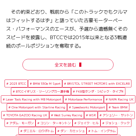
その約束どおり、戦前から「このトラックでもクルマ
はフィットするはず」と語っていた古豪モーターベー
ス・パフォーマンスのエースが、予選から遺憾無くその
スピードを披露し、BTCCでは2015年以来となる3戦連
続のポールポジションを奪取する。
全文を読む
2023 BTCC
BMW 330e M Sport
BRISTOL STREET MOTORS with EXCELR8
BTCCイギリス・ツーリングカー選手権
FK8型ホンダ・シビック・タイプR
Laser Tools Racing with MB Motorsport
Motorbase Performance
NAPA Racing UK
One Motorsport with Starline Racing
Speedworks Motorsport
Team BMW
TOYOTA GAZOO Racing UK
West Surrey Racing
WSR
アシュリー・サットン
アダム・モーガン
コリン・ターキントン
ジェイク・ヒル
ジョシュ・クック
ダニエル・ロウボトム
ダン・カミッシュ
トム・イングラム