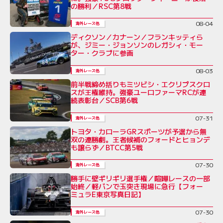
の勝利／RSC第8戦
08-04
海外レース他
ディクソン／カナーン／フランキッティら
が、ジミー・ジョンソンのレガシィ・モー
ター・クラブに参画
08-03
海外レース他
前半戦締め括りもミツビシ・エクリプスクロ
スが王権維持。強豪ユーロファーマRCが連
続表彰台／SCB第6戦
07-31
海外レース他
トヨタ・カローラGRスポーツが予選から無
双の連勝劇。王者候補のフォードとヒョンデ
も譲らず／BTCC第5戦
07-30
海外レース他
勝手に壁ギリギリ選手権／喧嘩レースの一部
始終／軽バンで玉突き現場に急行【フォー
ミュラE東京写真日記】
07-30
海外レース他