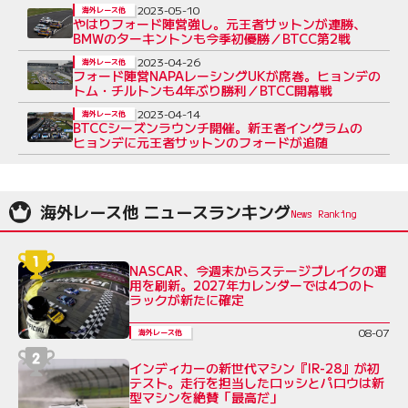
2023-05-10
海外レース他
やはりフォード陣営強し。元王者サットンが連勝、
BMWのターキントンも今季初優勝／BTCC第2戦
2023-04-26
海外レース他
フォード陣営NAPAレーシングUKが席巻。ヒョンデの
トム・チルトンも4年ぶり勝利／BTCC開幕戦
2023-04-14
海外レース他
BTCCシーズンラウンチ開催。新王者イングラムの
ヒョンデに元王者サットンのフォードが追随
海外レース他 ニュースランキング
NASCAR、今週末からステージブレイクの運
用を刷新。2027年カレンダーでは4つのト
ラックが新たに確定
08-07
海外レース他
インディカーの新世代マシン『IR-28』が初
テスト。走行を担当したロッシとパロウは新
型マシンを絶賛「最高だ」