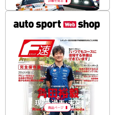
詳細を見る
F速 Premium Vol.3
角田裕毅 現在・過去・未来
2,100円
商品ページ