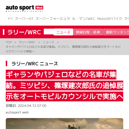
コ
ン
テ
ン
F1
スーパーGT
スーパーフォーミュラ
ル・マン/WEC
MotoGP/バイク
ラ
ツ
へ
ラリー/WRC
ニュース
開催日程・結果
最新ランキン
ス
キ
TOP
ラリー/WRC
ニュース
ッ
ギャランやパジェロなどの名車が集結。ミツビシ、篠塚建次郎氏の追悼展示をオートモビ
プ
ルカウンシルで実施へ
ラリー/WRC ニュース
ギャランやパジェロなどの名車が集
結。ミツビシ、篠塚建次郎氏の追悼展
示をオートモビルカウンシルで実施へ
投稿日:
2024.04.12 07:05
autosport web