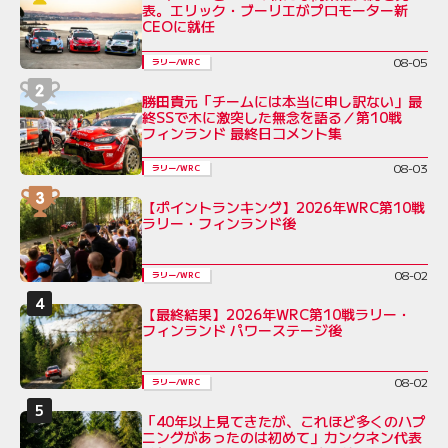
表。エリック・ブーリエがプロモーター新
CEOに就任
08-05
ラリー/WRC
勝田貴元「チームには本当に申し訳ない」最
終SSで木に激突した無念を語る／第10戦
フィンランド 最終日コメント集
08-03
ラリー/WRC
【ポイントランキング】2026年WRC第10戦
ラリー・フィンランド後
08-02
ラリー/WRC
【最終結果】2026年WRC第10戦ラリー・
フィンランド パワーステージ後
08-02
ラリー/WRC
「40年以上見てきたが、これほど多くのハプ
ニングがあったのは初めて」カンクネン代表