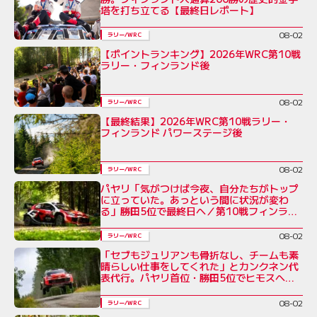
塔を打ち立てる【最終日レポート】
08-02
ラリー/WRC
【ポイントランキング】2026年WRC第10戦
ラリー・フィンランド後
08-02
ラリー/WRC
【最終結果】2026年WRC第10戦ラリー・
フィンランド パワーステージ後
08-02
ラリー/WRC
パヤリ「気がつけば今夜、自分たちがトップ
に立っていた。あっという間に状況が変わ
る」勝田5位で最終日へ／第10戦フィンラン
ド デイ3コメント集
08-02
ラリー/WRC
「セブもジュリアンも骨折なし、チームも素
晴らしい仕事をしてくれた」とカンクネン代
表代行。パヤリ首位・勝田5位でヒモスへ／
ラリー・フィンランド デイ3
08-02
ラリー/WRC