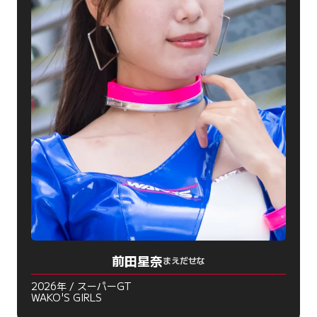
前田星奈
まえだせな
2026年 / スーパーGT
WAKO'S GIRLS