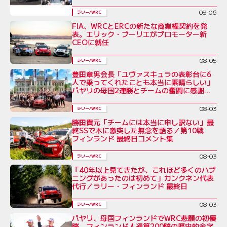
08-06
ラリー/WRC
FIA、WRCとERCの新たな商業権契約を発
表。エリック・ブーリエがプロモーター新
CEOに就任
08-05
ラリー/WRC
豊田章男会長「ユヴァスキュラの表彰台に6
人で乗ってくれたことも本当に素晴らしい」
パヤリの母国2連勝とチームの奮闘に感謝を
綴る／ラリー・フィンランド後コメント全文
08-03
ラリー/WRC
勝田貴元「チームには本当に申し訳ない」最
終SSで木に激突した無念を語る／第10戦
フィンランド 最終日コメント集
08-03
ラリー/WRC
「40年以上見てきたが、これほど多くのハプ
ニングがあったのは初めて」カンクネン代表
代行／ラリー・フィンランド 最終日
08-03
ラリー/WRC
パヤリ、母国フィンランドでWRC悲願の初優
勝。フィンランド人通算200勝の歴史的金字