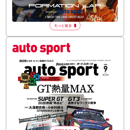
倒す相手を、信じてる。小林利徠斗 × 野村勇斗
【FORMATION LAP Produced by auto sport】
2026 Episode 2
もっと見る
［ SUPER GT 熱闘“再点火”特集 ］
RE:IGNITION