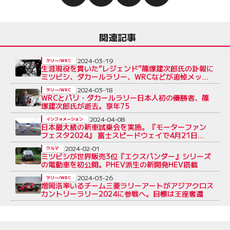
関連記事
2024-03-19
ラリー/WRC
生涯現役を貫いた“レジェンド”篠塚建次郎氏の訃報に
ミツビシ、ダカールラリー、WRCなどが追悼メッ
セージ
2024-03-18
ラリー/WRC
WRCとパリ・ダカールラリー日本人初の優勝者、篠
塚建次郎氏が逝去。享年75
2024-04-08
インフォメーション
日本最大級の新車試乗会を実施。『モーターファン
フェスタ2024』 富士スピードウェイで4月21日
（日）に開催予定
2024-02-01
クルマ
ミツビシが世界販売3位『エクスパンダー』シリーズ
の電動車を初公開。PHEV派生の新開発HEV搭載
2024-03-26
ラリー/WRC
増岡浩率いるチーム三菱ラリーアートがアジアクロス
カントリーラリー2024に参戦へ。目標は王座奪還