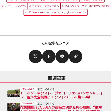
ティミー・ハンセン
ニクラス・グロンホルム
フォルクスワーゲン・ポロKMS 601 RX
プジョー208RX1e
ヨハン・クリストファーソン
この記事をシェア
関連記事
2024-07-18
ラリー/WRC
エーオン・ネクスト・ヴェローチェのハンセン＆テイ
ラー組が完全制覇／エクストリームE第3-4戦
2024-07-10
ラリー/WRC
内燃機関vsフルBEVの直接対決は互角の展開。“絶対
王者”の対抗馬は24歳のクララか／WorldRX開幕戦