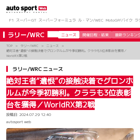
コ
ン
テ
ン
F1
スーパーGT
スーパーフォーミュラ
ル・マン/WEC
MotoGP/バイク
ラ
ツ
へ
ラリー/WRC
ニュース
開催日程・結果
最新ランキン
ス
キ
TOP
ラリー/WRC
ニュース
ッ
絶対王者“遺恨”の接触決着でグロンホルムが今季初勝利。クララも3位表彰台を獲得／
プ
WorldRX第2戦
ラリー/WRC ニュース
絶対王者“遺恨”の接触決着でグロンホ
ルムが今季初勝利。クララも3位表彰
台を獲得／WorldRX第2戦
投稿日:
2024.07.29 12:40
autosport web