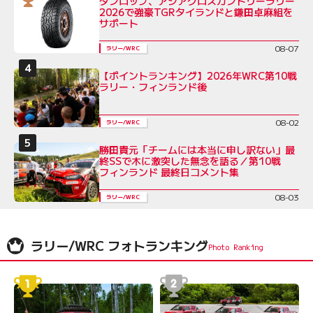
ダンロップ、アジアクロスカントリーラリー
2026で強豪TGRタイランドと鎌田卓麻組を
サポート
08-07
ラリー/WRC
【ポイントランキング】2026年WRC第10戦
ラリー・フィンランド後
08-02
ラリー/WRC
勝田貴元「チームには本当に申し訳ない」最
終SSで木に激突した無念を語る／第10戦
フィンランド 最終日コメント集
08-03
ラリー/WRC
ラリー/WRC フォトランキング