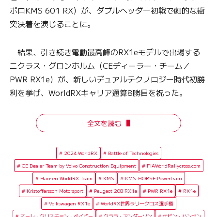
ポロKMS 601 RX）が、ダブルヘッダー初戦で劇的な衝
突決着を演じることに。
結果、引き続き電動最高峰のRX1eモデルで出場する
ニクラス・グロンホルム（CEディーラー・チーム／
PWR RX1e）が、新しいデュアルテクノロジー時代初勝
利を挙げ、WorldRXキャリア通算8勝目を祝った。
全文を読む
2024 WorldRX
Battle of Technologies
CE Dealer Team by Volvo Construction Equipment
FIAWorldRallycross.com
Hansen WorldRX Team
KMS
KMS-HORSE Powertrain
Kristoffersson Motorsport
Peugeot 208 RX1e
PWR RX1e
RX1e
Volkswagen RX1e
WorldRX世界ラリークロス選手権
オーレ・クリスチャン・ベイビー
クララ・アンダーソン
ケビン・ハンセン