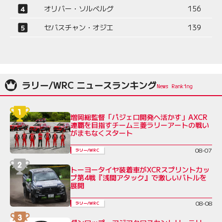
オリバー・ソルベルグ
156
セバスチャン・オジエ
139
ラリー/WRC ニュースランキング
増岡総監督「パジェロ開発へ活かす」AXCR
連覇を目指すチーム三菱ラリーアートの戦い
がまもなくスタート
08-07
ラリー/WRC
トーヨータイヤ装着車がXCRスプリントカッ
プ第4戦『浅間アタック』で激しいバトルを
展開
08-08
ラリー/WRC