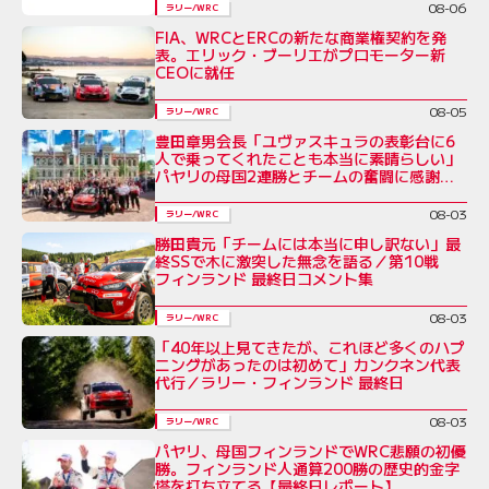
08-06
ラリー/WRC
FIA、WRCとERCの新たな商業権契約を発
表。エリック・ブーリエがプロモーター新
CEOに就任
08-05
ラリー/WRC
豊田章男会長「ユヴァスキュラの表彰台に6
人で乗ってくれたことも本当に素晴らしい」
パヤリの母国2連勝とチームの奮闘に感謝を
綴る／ラリー・フィンランド後コメント全文
08-03
ラリー/WRC
勝田貴元「チームには本当に申し訳ない」最
終SSで木に激突した無念を語る／第10戦
フィンランド 最終日コメント集
08-03
ラリー/WRC
「40年以上見てきたが、これほど多くのハプ
ニングがあったのは初めて」カンクネン代表
代行／ラリー・フィンランド 最終日
08-03
ラリー/WRC
パヤリ、母国フィンランドでWRC悲願の初優
勝。フィンランド人通算200勝の歴史的金字
塔を打ち立てる【最終日レポート】