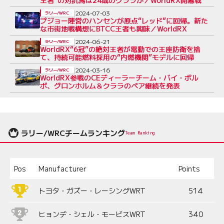
2024-07-03
ラリー/WRC
プジョー陣営のハンセンが原点“レッド”に回帰。新た
な市街地戦構想にBTCC王者も興味／WorldRX
2024-06-21
ラリー/WRC
WorldRX“6冠”の絶対王者が電動での王座防衛を捨
て、持続可能燃料採用の“内燃機関”モデルに回帰
2024-03-16
ラリー/WRC
WorldRX参戦のCEディーラーチーム・バイ・ボル
ボ、グロンホルム＆クララのペア継続を発表
ラリー/WRCチームランキング
Team Ranking
Pos
Manufacturer
Points
トヨタ・ガズー・レーシングWRT
514
ヒョンデ・シェル・モービスWRT
340