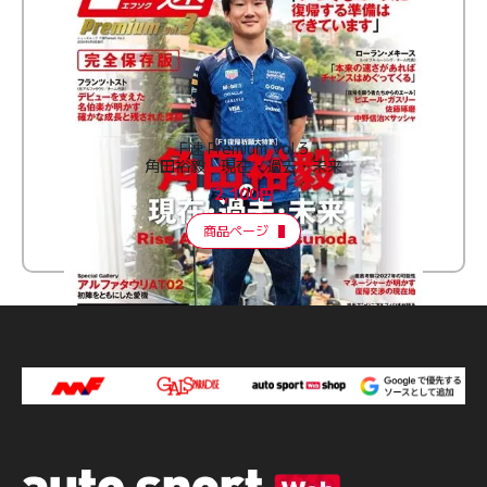
F速 Premium Vol.3
角田裕毅 現在・過去・未来
2,100円
商品ページ