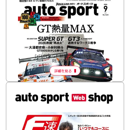
［ SUPER GT 熱闘“再点火”特集 ］
RE:IGNITION
詳細を見る