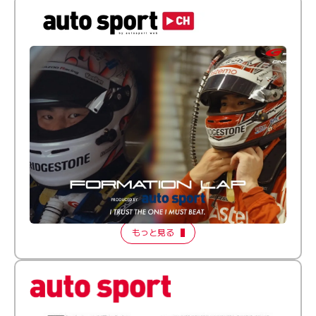
倒す相手を、信じてる。小林利徠斗 × 野村勇斗
【FORMATION LAP Produced by auto sport】
2026 Episode 2
もっと見る