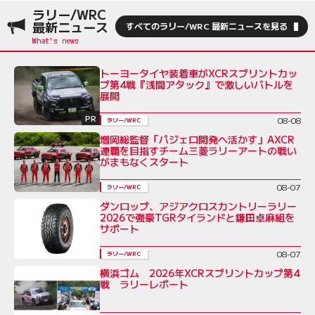
ラリー/WRC
最新ニュース
すべてのラリー/WRC 最新ニュースを見る
トーヨータイヤ装着車がXCRスプリントカッ
プ第4戦『浅間アタック』で激しいバトルを
展開
PR
08-08
ラリー/WRC
増岡総監督「パジェロ開発へ活かす」AXCR
連覇を目指すチーム三菱ラリーアートの戦い
がまもなくスタート
08-07
ラリー/WRC
ダンロップ、アジアクロスカントリーラリー
2026で強豪TGRタイランドと鎌田卓麻組を
サポート
08-07
ラリー/WRC
横浜ゴム 2026年XCRスプリントカップ第4
戦 ラリーレポート