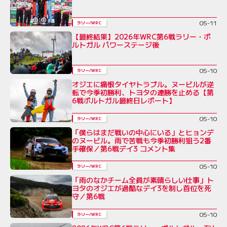
05-11
ラリー/WRC
【最終結果】2026年WRC第6戦ラリー・ポ
ルトガル パワーステージ後
05-10
ラリー/WRC
オジエに痛恨タイヤトラブル。ヌービルが逆
転で今季初勝利、トヨタの連勝を止める【第
6戦ポルトガル最終日レポート】
05-10
ラリー/WRC
「僕らはまだ戦いの中心にいる」とヒョンデ
のヌービル。雨で苦戦も今季初勝利狙う2番
手確保／第6戦デイ3 コメント集
05-10
ラリー/WRC
「雨のなかチーム全員が素晴らしい仕事」ト
ヨタのオジエが過酷なデイ3を制し首位を死
守／第6戦
05-10
ラリー/WRC