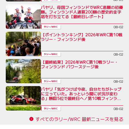
パヤリ、母国フィンランドでWRC悲願の初優
勝。フィンランド人通算200勝の歴史的金字
塔を打ち立てる【最終日レポート】
08-02
ラリー/WRC
【ポイントランキング】2026年WRC第10戦
ラリー・フィンランド後
08-02
ラリー/WRC
【最終結果】2026年WRC第10戦ラリー・
フィンランド パワーステージ後
08-02
ラリー/WRC
パヤリ「気がつけば今夜、自分たちがトップ
に立っていた。あっという間に状況が変わ
る」勝田5位で最終日へ／第10戦フィンラン
ド デイ3コメント集
08-02
ラリー/WRC
すべてのラリー/WRC 最新ニュースを見る