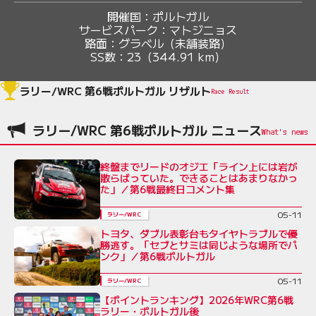
開催国：
ポルトガル
サービスパーク：
マトジニョス
路面：
グラベル（未舗装路）
SS数：
23（344.91 km）
ラリー/WRC 第6戦ポルトガル リザルト
Race Result
ラリー/WRC 第6戦ポルトガル ニュース
終盤までリードのオジエ「ライン上には岩が
散らばっていた。できることはあまりなかっ
た」／第6戦最終日コメント集
05-11
ラリー/WRC
トヨタ、ダブル表彰台もタイヤトラブルで優
勝逃す。「セブとサミは同じような場所でパ
ンク」／第6戦ポルトガル
05-11
ラリー/WRC
【ポイントランキング】2026年WRC第6戦
ラリー・ポルトガル後