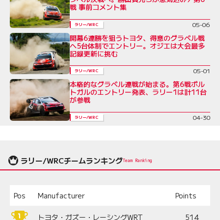
戦 事前コメント集
05-06
ラリー/WRC
開幕6連勝を狙うトヨタ、得意のグラベル戦
へ5台体制でエントリー。オジエは大会最多
記録更新に挑む
05-01
ラリー/WRC
本格的なグラベル連戦が始まる。第6戦ポル
トガルのエントリー発表、ラリー1は計11台
が参戦
04-30
ラリー/WRC
ラリー/WRCチームランキング
Team Ranking
Pos
Manufacturer
Points
トヨタ・ガズー・レーシングWRT
514