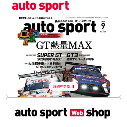
［ SUPER GT 熱闘“再点火”特集 ］
RE:IGNITION
詳細を見る