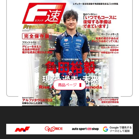
F速 Premium Vol.3
角田裕毅 現在・過去・未来
2,100円
商品ページ