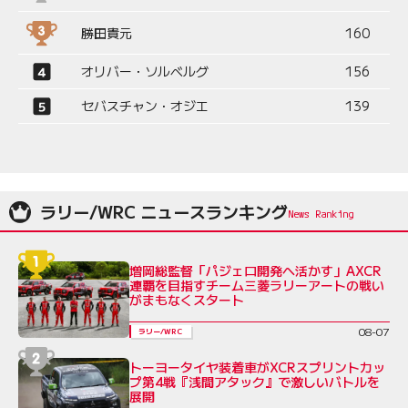
勝田貴元
160
オリバー・ソルベルグ
156
セバスチャン・オジエ
139
ラリー/WRC ニュースランキング
増岡総監督「パジェロ開発へ活かす」AXCR
連覇を目指すチーム三菱ラリーアートの戦い
がまもなくスタート
08-07
ラリー/WRC
トーヨータイヤ装着車がXCRスプリントカッ
プ第4戦『浅間アタック』で激しいバトルを
展開