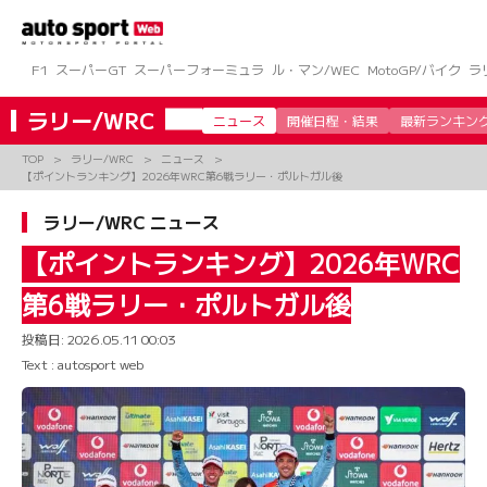
コ
ン
テ
ン
F1
スーパーGT
スーパーフォーミュラ
ル・マン/WEC
MotoGP/バイク
ラ
ツ
へ
ラリー/WRC
ニュース
開催日程・結果
最新ランキン
ス
キ
TOP
ラリー/WRC
ニュース
ッ
【ポイントランキング】2026年WRC第6戦ラリー・ポルトガル後
プ
ラリー/WRC ニュース
【ポイントランキング】2026年WRC
第6戦ラリー・ポルトガル後
投稿日:
2026.05.11 00:03
Text : autosport web