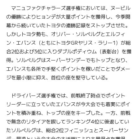
マニュファクチャラーズ選手権においては、ヌービル
の優勝によりヒョンデが大量ポイントを獲得し、今季開
幕から続いていたトヨタの連勝記録をストップさせた。
しかしトヨタ勢も、オリバー・ソルベルグとエルフィ
ン・エバンス（ともにトヨタGRヤリス・ラリー1）が総
合2位および3位に入りダブルポディウム（表彰台）を獲
得。ソルベルグはスーパーサンデーでもトップとなり、
エバンスも各所で手堅くポイントを稼いだことでダメー
ジを最小限に抑え、首位の座を堅守している。
ドライバーズ選手権では、前戦終了時点でポイント
リーダーに立っていたエバンスが今大会でも着実にポイ
ントを積み重ね、トップの座をキープした。一方、前戦
で無念のリタイアを喫してランキング4位に後退してい
たソルベルグは、総合2位フィニッシュとスーパーサン
デー最速という今大会の大活躍により大量得点を獲得