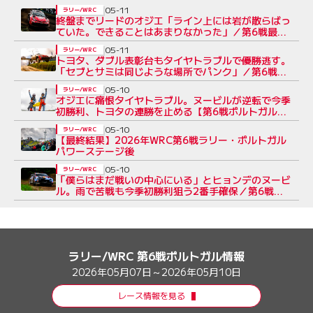
05-11
ラリー/WRC
終盤までリードのオジエ「ライン上には岩が散らばっ
ていた。できることはあまりなかった」／第6戦最終
日コメント集
05-11
ラリー/WRC
トヨタ、ダブル表彰台もタイヤトラブルで優勝逃す。
「セブとサミは同じような場所でパンク」／第6戦ポ
ルトガル
05-10
ラリー/WRC
オジエに痛恨タイヤトラブル。ヌービルが逆転で今季
初勝利、トヨタの連勝を止める【第6戦ポルトガル最
終日レポート】
05-10
ラリー/WRC
【最終結果】2026年WRC第6戦ラリー・ポルトガル
パワーステージ後
05-10
ラリー/WRC
「僕らはまだ戦いの中心にいる」とヒョンデのヌービ
ル。雨で苦戦も今季初勝利狙う2番手確保／第6戦デ
イ3 コメント集
ラリー/WRC 第6戦ポルトガル情報
2026年05月07日～2026年05月10日
レース情報を見る