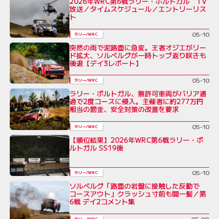
2026年WRC第6戦ラリー・ポルトガル TV
放送／タイムスケジュール／エントリーリス
ト
05-10
ラリー/WRC
突然の雨で泥路面に急変。王者オジエがリー
ド拡大、ソルベルグが一時トップ返り咲きも
後退【デイ3レポート】
05-10
ラリー/WRC
ラリー・ポルトガル、無許可車両がバリア通
過で2度コースに侵入。主催者に約277万円
相当の罰金、安全対策の改善を要求
05-10
ラリー/WRC
【順位結果】2026年WRC第6戦ラリー・ポ
ルトガル SS19後
05-10
ラリー/WRC
ソルベルグ「路面の岩盤に接触した反動で
コースアウト」クラッシュ寸前も間一髪／第
6戦 デイ2コメント集
05-09
ラリー/WRC