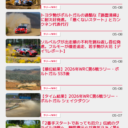
05-08
ラリー/WRC
トヨタ勢がポルトガルの過酷な『路面清掃』
に耐え好発進。「悪くないスタート」とカン
クネン代表代行
05-08
ラリー/WRC
ソルベルグが出走順の不利を跳ね返し首位発
進。フルモーが僅差追走、若手勢が火花【デ
イ1レポート】
05-08
ラリー/WRC
【順位結果】2026年WRC第6戦ラリー・ポ
ルトガル SS3後
05-08
ラリー/WRC
【タイム結果】2026年WRC第6戦ラリー・
ポルトガル シェイクダウン
05-07
ラリー/WRC
「2番手スタートであっても厄介」伝統のグ
ラベル決戦へ。勝田貴元らが意気込み／第6