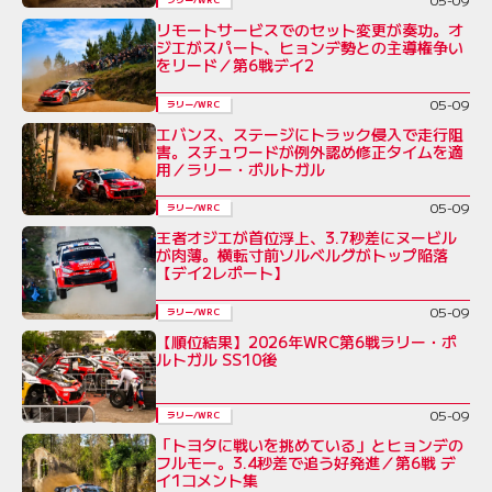
リモートサービスでのセット変更が奏功。オ
ジエがスパート、ヒョンデ勢との主導権争い
をリード／第6戦デイ2
05-09
ラリー/WRC
エバンス、ステージにトラック侵入で走行阻
害。スチュワードが例外認め修正タイムを適
用／ラリー・ポルトガル
05-09
ラリー/WRC
王者オジエが首位浮上、3.7秒差にヌービル
が肉薄。横転寸前ソルベルグがトップ陥落
【デイ2レポート】
05-09
ラリー/WRC
【順位結果】2026年WRC第6戦ラリー・ポ
ルトガル SS10後
05-09
ラリー/WRC
「トヨタに戦いを挑めている」とヒョンデの
フルモー。3.4秒差で追う好発進／第6戦 デ
イ1コメント集