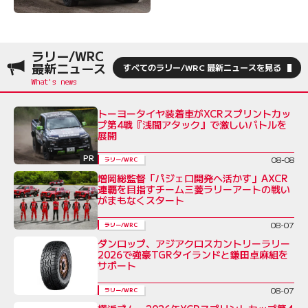
ラリー/WRC
最新ニュース
すべてのラリー/WRC 最新ニュースを見る
トーヨータイヤ装着車がXCRスプリントカッ
プ第4戦『浅間アタック』で激しいバトルを
展開
PR
08-08
ラリー/WRC
増岡総監督「パジェロ開発へ活かす」AXCR
連覇を目指すチーム三菱ラリーアートの戦い
がまもなくスタート
08-07
ラリー/WRC
ダンロップ、アジアクロスカントリーラリー
2026で強豪TGRタイランドと鎌田卓麻組を
サポート
08-07
ラリー/WRC