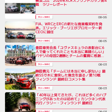
横浜ゴム 2026年XCRスプリントカップ第4
戦 ラリーレポート
08-06
ラリー/WRC
FIA、WRCとERCの新たな商業権契約を発
表。エリック・ブーリエがプロモーター新
CEOに就任
08-05
ラリー/WRC
豊田章男会長「ユヴァスキュラの表彰台に6
人で乗ってくれたことも本当に素晴らしい」
パヤリの母国2連勝とチームの奮闘に感謝を
綴る／ラリー・フィンランド後コメント全文
08-03
ラリー/WRC
勝田貴元「チームには本当に申し訳ない」最
終SSで木に激突した無念を語る／第10戦
フィンランド 最終日コメント集
08-03
ラリー/WRC
「40年以上見てきたが、これほど多くのハプ
ニングがあったのは初めて」カンクネン代表
代行／ラリー・フィンランド 最終日
08-03
ラリー/WRC