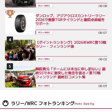
08-08
ラリー/WRC
ダンロップ、アジアクロスカントリーラリー
2026で強豪TGRタイランドと鎌田卓麻組を
サポート
08-07
ラリー/WRC
【ポイントランキング】2026年WRC第10戦
ラリー・フィンランド後
08-02
ラリー/WRC
勝田貴元「チームには本当に申し訳ない」最
終SSで木に激突した無念を語る／第10戦
フィンランド 最終日コメント集
08-03
ラリー/WRC
ラリー/WRC フォトランキング