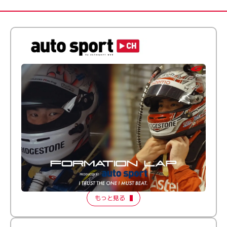
倒す相手を、信じてる。小林利徠斗 × 野村勇斗
【FORMATION LAP Produced by auto sport】
2026 Episode 2
もっと見る