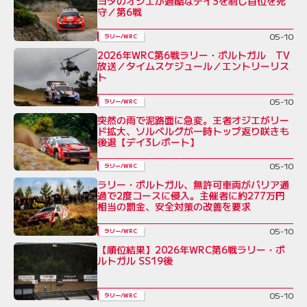
ヨタのオジエが過酷なデイ3を制し首位を死
守／第6戦
05-10
ラリー/WRC
2026年WRC第6戦ラリー・ポルトガル TV
放送／タイムスケジュール／エントリーリス
ト
05-10
ラリー/WRC
突然の雨で泥路面に急変。王者オジエがリー
ド拡大、ソルベルグが一時トップ返り咲きも
後退【デイ3レポート】
05-10
ラリー/WRC
ラリー・ポルトガル、無許可車両がバリア通
過で2度コースに侵入。主催者に約277万円
相当の罰金、安全対策の改善を要求
05-10
ラリー/WRC
【順位結果】2026年WRC第6戦ラリー・ポ
ルトガル SS19後
05-10
ラリー/WRC