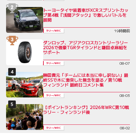
トーヨータイヤ装着車がXCRスプリントカッ
プ第4戦『浅間アタック』で激しいバトルを
展開
19時間前
ラリー/WRC
ダンロップ、アジアクロスカントリーラリー
2026で強豪TGRタイランドと鎌田卓麻組を
サポート
08-07
ラリー/WRC
勝田貴元「チームには本当に申し訳ない」最
終SSで木に激突した無念を語る／第10戦
フィンランド 最終日コメント集
08-03
ラリー/WRC
【ポイントランキング】2026年WRC第10戦
ラリー・フィンランド後
08-02
ラリー/WRC