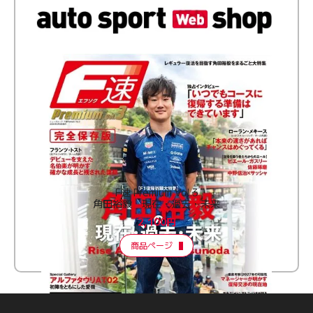
F速 Premium Vol.3
角田裕毅 現在・過去・未来
2,100円
商品ページ