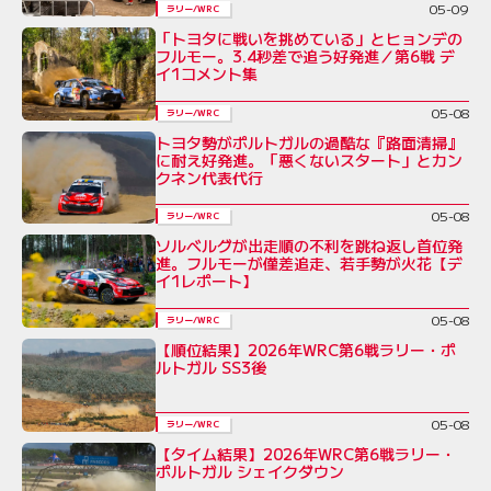
05-09
ラリー/WRC
「トヨタに戦いを挑めている」とヒョンデの
フルモー。3.4秒差で追う好発進／第6戦 デ
イ1コメント集
05-08
ラリー/WRC
トヨタ勢がポルトガルの過酷な『路面清掃』
に耐え好発進。「悪くないスタート」とカン
クネン代表代行
05-08
ラリー/WRC
ソルベルグが出走順の不利を跳ね返し首位発
進。フルモーが僅差追走、若手勢が火花【デ
イ1レポート】
05-08
ラリー/WRC
【順位結果】2026年WRC第6戦ラリー・ポ
ルトガル SS3後
05-08
ラリー/WRC
【タイム結果】2026年WRC第6戦ラリー・
ポルトガル シェイクダウン