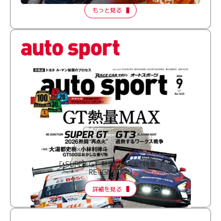
もっと見る
［ SUPER GT 熱闘“再点火”特集 ］
RE:IGNITION
詳細を見る