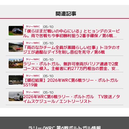
関連記事
05-10
ラリー/WRC
「僕らはまだ戦いの中心にいる」とヒョンデのヌービ
ル。雨で苦戦も今季初勝利狙う2番手確保／第6戦デ
イ3 コメント集
05-10
ラリー/WRC
「雨のなかチーム全員が素晴らしい仕事」トヨタのオ
ジエが過酷なデイ3を制し首位を死守／第6戦
05-10
ラリー/WRC
ラリー・ポルトガル、無許可車両がバリア通過で2度
コースに侵入。主催者に約277万円相当の罰金、安全
対策の改善を要求
05-10
ラリー/WRC
【順位結果】2026年WRC第6戦ラリー・ポルトガル
SS19後
05-10
ラリー/WRC
2026年WRC第6戦ラリー・ポルトガル TV放送／タ
イムスケジュール／エントリーリスト
ラリー/WRC 第6戦ポルトガル情報