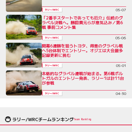
05-07
ラリー/WRC
「2番手スタートであっても厄介」伝統のグ
ラベル決戦へ。勝田貴元らが意気込み／第6
戦 事前コメント集
05-06
ラリー/WRC
開幕6連勝を狙うトヨタ、得意のグラベル戦
へ5台体制でエントリー。オジエは大会最多
記録更新に挑む
05-01
ラリー/WRC
本格的なグラベル連戦が始まる。第6戦ポル
トガルのエントリー発表、ラリー1は計11台
が参戦
04-30
ラリー/WRC
ラリー/WRCチームランキング
Team Ranking