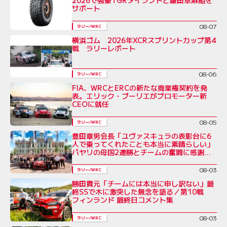
サポート
08-07
ラリー/WRC
横浜ゴム 2026年XCRスプリントカップ第4
戦 ラリーレポート
08-06
ラリー/WRC
FIA、WRCとERCの新たな商業権契約を発
表。エリック・ブーリエがプロモーター新
CEOに就任
08-05
ラリー/WRC
豊田章男会長「ユヴァスキュラの表彰台に6
人で乗ってくれたことも本当に素晴らしい」
パヤリの母国2連勝とチームの奮闘に感謝を
綴る／ラリー・フィンランド後コメント全文
08-03
ラリー/WRC
勝田貴元「チームには本当に申し訳ない」最
終SSで木に激突した無念を語る／第10戦
フィンランド 最終日コメント集
08-03
ラリー/WRC