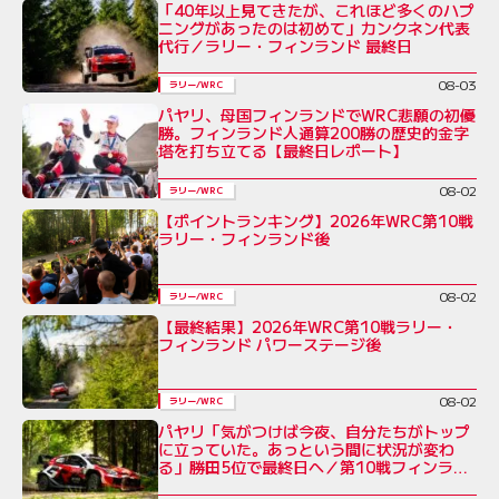
「40年以上見てきたが、これほど多くのハプ
ニングがあったのは初めて」カンクネン代表
代行／ラリー・フィンランド 最終日
08-03
ラリー/WRC
パヤリ、母国フィンランドでWRC悲願の初優
勝。フィンランド人通算200勝の歴史的金字
塔を打ち立てる【最終日レポート】
08-02
ラリー/WRC
【ポイントランキング】2026年WRC第10戦
ラリー・フィンランド後
08-02
ラリー/WRC
【最終結果】2026年WRC第10戦ラリー・
フィンランド パワーステージ後
08-02
ラリー/WRC
パヤリ「気がつけば今夜、自分たちがトップ
に立っていた。あっという間に状況が変わ
る」勝田5位で最終日へ／第10戦フィンラン
ド デイ3コメント集