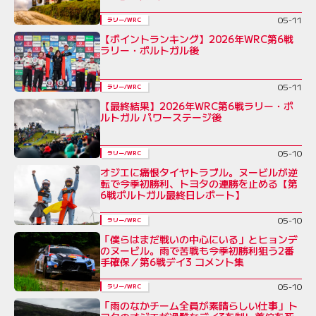
05-11
ラリー/WRC
【ポイントランキング】2026年WRC第6戦
ラリー・ポルトガル後
05-11
ラリー/WRC
【最終結果】2026年WRC第6戦ラリー・ポ
ルトガル パワーステージ後
05-10
ラリー/WRC
オジエに痛恨タイヤトラブル。ヌービルが逆
転で今季初勝利、トヨタの連勝を止める【第
6戦ポルトガル最終日レポート】
05-10
ラリー/WRC
「僕らはまだ戦いの中心にいる」とヒョンデ
のヌービル。雨で苦戦も今季初勝利狙う2番
手確保／第6戦デイ3 コメント集
05-10
ラリー/WRC
「雨のなかチーム全員が素晴らしい仕事」ト