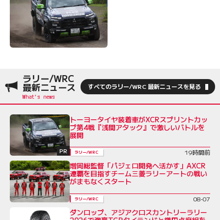
ラリー/WRC
最新ニュース
すべてのラリー/WRC 最新ニュースを見る
トーヨータイヤ装着車がXCRスプリントカッ
プ第4戦『浅間アタック』で激しいバトルを
展開
PR
19時間前
ラリー/WRC
増岡総監督「パジェロ開発へ活かす」AXCR
連覇を目指すチーム三菱ラリーアートの戦い
がまもなくスタート
08-07
ラリー/WRC
ダンロップ、アジアクロスカントリーラリー
2026で強豪TGRタイランドと鎌田卓麻組を