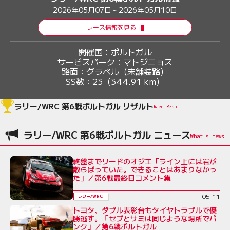
2026年05月07日～2026年05月10日
レース情報を見る
開催国：
ポルトガル
サービスパーク：
マトジニョス
路面：
グラベル（未舗装路）
SS数：
23（344.91 km）
ラリー/WRC 第6戦ポルトガル リザルト
Race Result
ラリー/WRC 第6戦ポルトガル ニュース
終盤までリードのオジエ「ライン上には岩が
散らばっていた。できることはあまりなかっ
た」／第6戦最終日コメント集
05-11
ラリー/WRC
トヨタ、ダブル表彰台もタイヤトラブルで優
勝逃す。「セブとサミは同じような場所でパ
ンク」／第6戦ポルトガル