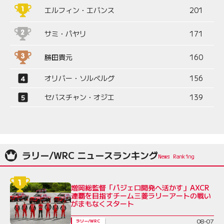
エルフィン・エバンス
201
サミ・パヤリ
171
勝田貴元
160
オリバー・ソルベルグ
156
セバスチャン・オジエ
139
ラリー/WRC ニュースランキング
増岡総監督「パジェロ開発へ活かす」AXCR
連覇を目指すチーム三菱ラリーアートの戦い
がまもなくスタート
08-07
ラリー/WRC