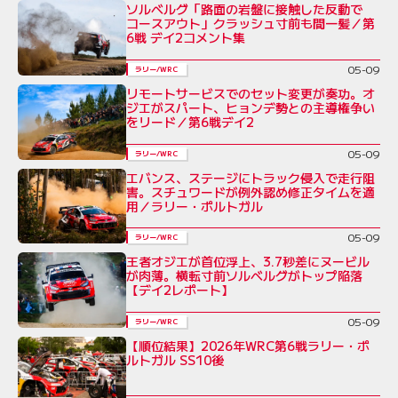
ソルベルグ「路面の岩盤に接触した反動で
コースアウト」クラッシュ寸前も間一髪／第
6戦 デイ2コメント集
05-09
ラリー/WRC
リモートサービスでのセット変更が奏功。オ
ジエがスパート、ヒョンデ勢との主導権争い
をリード／第6戦デイ2
05-09
ラリー/WRC
エバンス、ステージにトラック侵入で走行阻
害。スチュワードが例外認め修正タイムを適
用／ラリー・ポルトガル
05-09
ラリー/WRC
王者オジエが首位浮上、3.7秒差にヌービル
が肉薄。横転寸前ソルベルグがトップ陥落
【デイ2レポート】
05-09
ラリー/WRC
【順位結果】2026年WRC第6戦ラリー・ポ
ルトガル SS10後