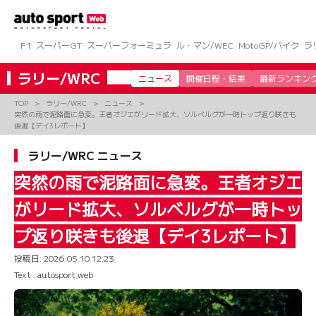
コ
ン
テ
ン
F1
スーパーGT
スーパーフォーミュラ
ル・マン/WEC
MotoGP/バイク
ラ
ツ
へ
ラリー/WRC
ニュース
開催日程・結果
最新ランキン
ス
キ
TOP
ラリー/WRC
ニュース
ッ
突然の雨で泥路面に急変。王者オジエがリード拡大、ソルベルグが一時トップ返り咲きも
プ
後退【デイ3レポート】
ラリー/WRC ニュース
突然の雨で泥路面に急変。王者オジエ
がリード拡大、ソルベルグが一時トッ
プ返り咲きも後退【デイ3レポート】
投稿日:
2026.05.10 12:23
Text : autosport web