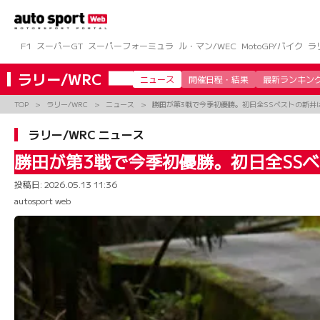
コ
ン
テ
ン
F1
スーパーGT
スーパーフォーミュラ
ル・マン/WEC
MotoGP/バイク
ラ
ツ
へ
ラリー/WRC
ニュース
開催日程・結果
最新ランキン
ス
キ
TOP
ラリー/WRC
ニュース
勝田が第3戦で今季初優勝。初日全SSベストの新井
ッ
プ
ラリー/WRC ニュース
勝田が第3戦で今季初優勝。初日全SS
投稿日:
2026.05.13 11:36
autosport web