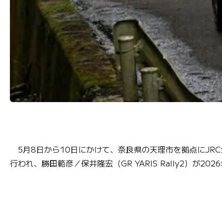
5月8日から10日にかけて、奈良県の天理市を拠点にJRC全日本
行われ、勝田範彦／保井隆宏（GR YARIS Rally2）が2