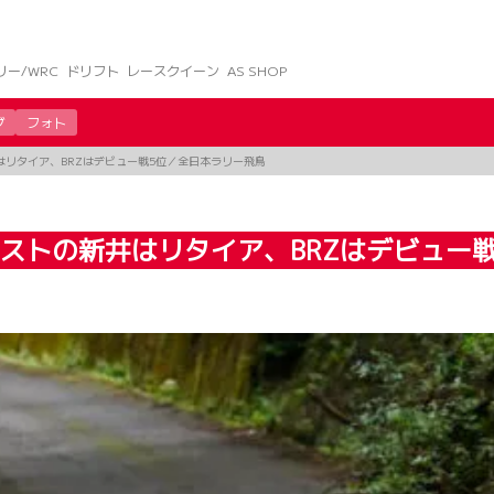
リー/WRC
ドリフト
レースクイーン
AS SHOP
グ
フォト
はリタイア、BRZはデビュー戦5位／全日本ラリー飛鳥
ベストの新井はリタイア、BRZはデビュー