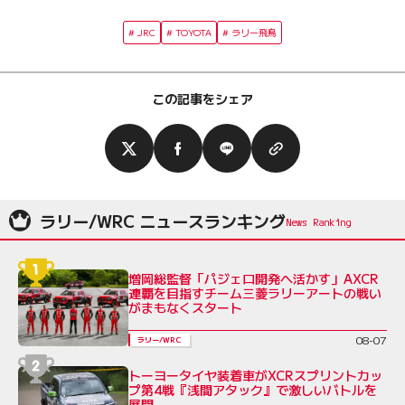
JRC
TOYOTA
ラリー飛鳥
この記事をシェア
ラリー/WRC ニュースランキング
増岡総監督「パジェロ開発へ活かす」AXCR
連覇を目指すチーム三菱ラリーアートの戦い
がまもなくスタート
08-07
ラリー/WRC
トーヨータイヤ装着車がXCRスプリントカッ
プ第4戦『浅間アタック』で激しいバトルを
展開