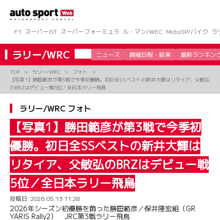
コ
ン
テ
ン
F1
スーパーGT
スーパーフォーミュラ
ル・マン/WEC
MotoGP/バイク
ラ
ツ
へ
ラリー/WRC
ニュース
開催日程・結果
最新ランキン
ス
キ
TOP
ラリー/WRC
フォト
ッ
【写真1】勝田範彦が第3戦で今季初優勝。初日全SSベストの新井大輝はリタイア、父敏弘
プ
のBRZはデビュー戦5位／全日本ラリー飛鳥
ラリー/WRC フォト
【写真1】勝田範彦が第3戦で今季初
優勝。初日全SSベストの新井大輝は
リタイア、父敏弘のBRZはデビュー戦
5位／全日本ラリー飛鳥
投稿日:
2026.05.13 11:28
2026年シーズン初優勝を飾った勝田範彦／保井隆宏組（GR
YARIS Rally2） JRC第3戦ラリー飛鳥