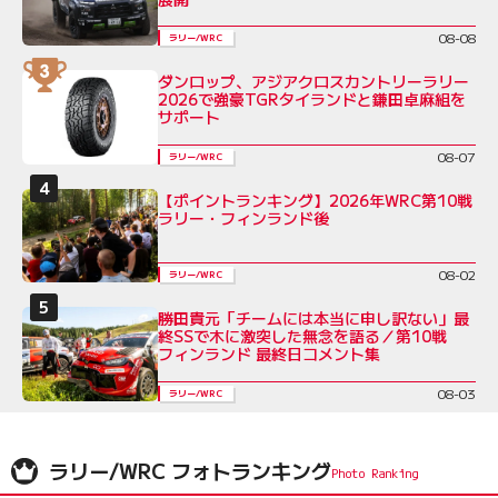
08-08
ラリー/WRC
ダンロップ、アジアクロスカントリーラリー
2026で強豪TGRタイランドと鎌田卓麻組を
サポート
08-07
ラリー/WRC
【ポイントランキング】2026年WRC第10戦
ラリー・フィンランド後
08-02
ラリー/WRC
勝田貴元「チームには本当に申し訳ない」最
終SSで木に激突した無念を語る／第10戦
フィンランド 最終日コメント集
08-03
ラリー/WRC
ラリー/WRC フォトランキング