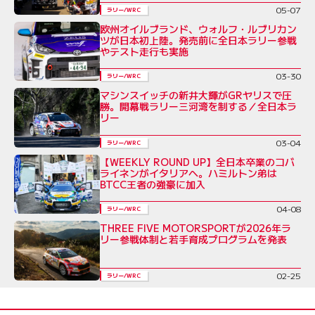
05-07
ラリー/WRC
欧州オイルブランド、ウォルフ・ルブリカン
ツが日本初上陸。発売前に全日本ラリー参戦
やテスト走行も実施
03-30
ラリー/WRC
マシンスイッチの新井大輝がGRヤリスで圧
勝。開幕戦ラリー三河湾を制する／全日本ラ
リー
03-04
ラリー/WRC
【WEEKLY ROUND UP】全日本卒業のコバ
ライネンがイタリアへ。ハミルトン弟は
BTCC王者の強豪に加入
04-08
ラリー/WRC
THREE FIVE MOTORSPORTが2026年ラ
リー参戦体制と若手育成プログラムを発表
02-25
ラリー/WRC