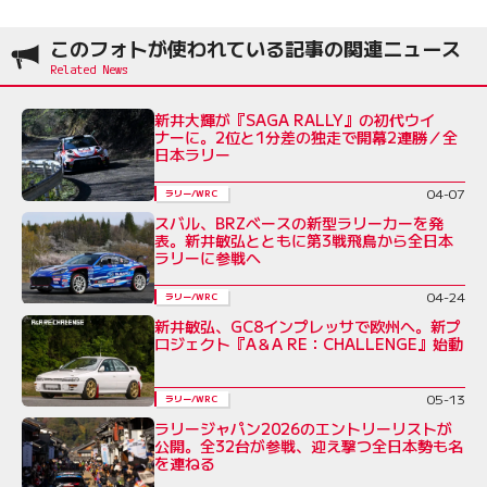
このフォトが使われている記事の関連ニュース
新井大輝が『SAGA RALLY』の初代ウイ
ナーに。2位と1分差の独走で開幕2連勝／全
日本ラリー
04-07
ラリー/WRC
スバル、BRZベースの新型ラリーカーを発
表。新井敏弘とともに第3戦飛鳥から全日本
ラリーに参戦へ
04-24
ラリー/WRC
新井敏弘、GC8インプレッサで欧州へ。新プ
ロジェクト『A＆A RE：CHALLENGE』始動
05-13
ラリー/WRC
ラリージャパン2026のエントリーリストが
公開。全32台が参戦、迎え撃つ全日本勢も名
を連ねる